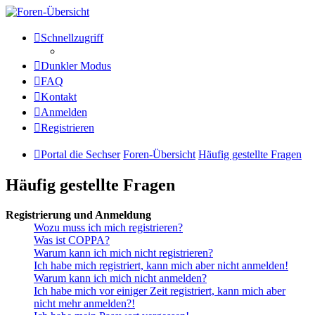
Die Sechser - Anlagenmeisterei
Schnellzugriff
und Treffpunkt für
Dunkler Modus
Eisenbahnverrückte
FAQ
Kontakt
Anmelden
Anlagenmeisterei
Registrieren
Zum Inhalt
Portal die Sechser
Foren-Übersicht
Häufig gestellte Fragen
Häufig gestellte Fragen
Registrierung und Anmeldung
Wozu muss ich mich registrieren?
Was ist COPPA?
Warum kann ich mich nicht registrieren?
Ich habe mich registriert, kann mich aber nicht anmelden!
Warum kann ich mich nicht anmelden?
Ich habe mich vor einiger Zeit registriert, kann mich aber
nicht mehr anmelden?!