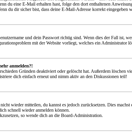
. Wenn du eine E-Mail erhalten hast, folge den dort enthaltenen Anweis
nn du dir sicher bist, dass deine E-Mail-Adresse korrekt eingegeben w
Benutzername und dein Passwort richtig sind. Wenn dies der Fall ist, w
igurationsproblem mit der Website vorliegt, welches ein Administrator l
t mehr anmelden?!
rschieden Gründen deaktiviert oder gelöscht hat. Außerdem löschen vie
triere dich einfach erneut und nimm aktiv an den Diskussionen teil!
 nicht wieder mitteilen, du kannst es jedoch zurücksetzen. Dies machs
 dich schnell wieder anmelden können.
ückzusetzen, so wende dich an die Board-Administration.