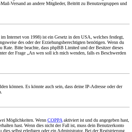
E-Mail-Versand an andere Mitglieder, Beitritt zu Benutzergruppen und
m Internet von 1998) ist ein Gesetz in den USA, welches festlegt,
ungsweise des oder der Erziehungsberechtigten benötigen. Wenn du
nd zu Rate. Bitte beachte, dass phpBB Limited und der Besitzer dieses
 unter der Frage „An wen soll ich mich wenden, falls es Beschwerden
elden können. Es könnte auch sein, dass deine IP-Adresse oder der
n.
 zwei Möglichkeiten. Wenn
COPPA
aktiviert ist und du angegeben hast,
rhalten hast. Wenn dies nicht der Fall ist, muss dein Benutzerkonto
 dies selbst erledigen oder ein Administrator. Bei der Registrierung