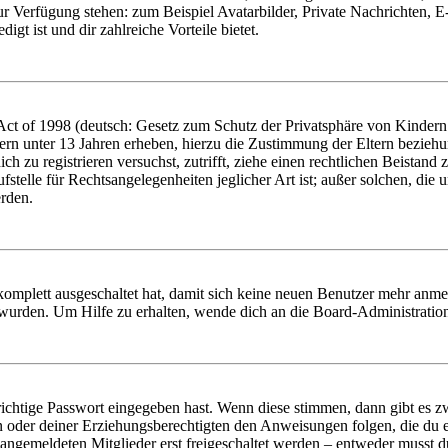
zur Verfügung stehen: zum Beispiel Avatarbilder, Private Nachrichten, 
igt ist und dir zahlreiche Vorteile bietet.
t of 1998 (deutsch: Gesetz zum Schutz der Privatsphäre von Kindern i
ern unter 13 Jahren erheben, hierzu die Zustimmung der Eltern bezieh
dich zu registrieren versuchst, zutrifft, ziehe einen rechtlichen Beista
stelle für Rechtsangelegenheiten jeglicher Art ist; außer solchen, die
erden.
 komplett ausgeschaltet hat, damit sich keine neuen Benutzer mehr anm
 wurden. Um Hilfe zu erhalten, wende dich an die Board-Administratio
richtige Passwort eingegeben hast. Wenn diese stimmen, dann gibt es
ern oder deiner Erziehungsberechtigten den Anweisungen folgen, die du e
 angemeldeten Mitglieder erst freigeschaltet werden – entweder musst du