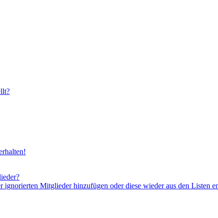
lt?
rhalten!
lieder?
er ignorierten Mitglieder hinzufügen oder diese wieder aus den Listen e