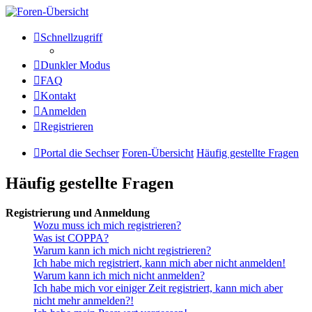
Die Sechser - Anlagenmeisterei
Schnellzugriff
und Treffpunkt für
Dunkler Modus
Eisenbahnverrückte
FAQ
Kontakt
Anmelden
Anlagenmeisterei
Registrieren
Zum Inhalt
Portal die Sechser
Foren-Übersicht
Häufig gestellte Fragen
Häufig gestellte Fragen
Registrierung und Anmeldung
Wozu muss ich mich registrieren?
Was ist COPPA?
Warum kann ich mich nicht registrieren?
Ich habe mich registriert, kann mich aber nicht anmelden!
Warum kann ich mich nicht anmelden?
Ich habe mich vor einiger Zeit registriert, kann mich aber
nicht mehr anmelden?!