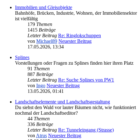
Immobilien und Gleisobjekte
Bahnhöfe, Brücken, Industrie, Wohnen, der Immobiliensektor
ist vielfältig
179
Themen
1415
Beiträge
Letzter Beitrag
Re: Ringlokschuppen
von
Michael89
Neuester Beitrag
17.05.2026, 13:34
Splines
Vorstellungen oder Fragen zu Splines finden hier ihren Platz
91
Themen
887
Beiträge
Letzter Beitrag
Re: Suche Splines von PW1
von
Ingo
Neuester Beitrag
13.05.2026, 01:41
Landschaftselemente und Landschaftsgestaltung
Du siehst den Wald vor lauter Bäumen nicht, wie funktioniert
nochmal der Landschaftseditor?
44
Themen
336
Beiträge
Letzter Beitrag
Re: Tunneleingang (Strasse)
von
Atrus
Neuester Beitrag