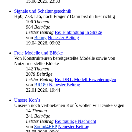
15.08.2025, 23:33
Signale und Schaltungstechnik
Hp0, Zs3, Lf6, noch Fragen? Dann bist du hier richtig
106
Themen
984
Beiträge
Letzter Beitrag
Re: Einbindung in Straße
von
Benny
Neuester Beitrag
19.04.2026, 09:02
Freie Modelle und Blöcke
Von Konstrukteuren bereitgestellte Modelle sowie von
Nutzern erstellte Blöcke
142
Themen
2079
Beiträge
Letzter Beitrag
Re: DB1: Modell-Erweiterungen
von
BR189
Neuester Beitrag
22.01.2026, 19:44
Unsere Kon´s
Unseren noch verbliebenen Kon´s wollen wir Danke sagen
14
Themen
241
Beiträge
Letzter Beitrag
Re: traurige Nachricht
von
Sound4EEP
Neuester Beitrag
25.05.2026, 00:01