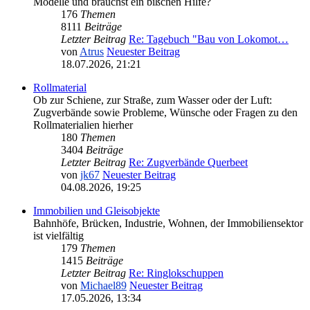
Modelle und brauchst ein bißchen Hilfe?
176
Themen
8111
Beiträge
Letzter Beitrag
Re: Tagebuch "Bau von Lokomot…
von
Atrus
Neuester Beitrag
18.07.2026, 21:21
Rollmaterial
Ob zur Schiene, zur Straße, zum Wasser oder der Luft:
Zugverbände sowie Probleme, Wünsche oder Fragen zu den
Rollmaterialien hierher
180
Themen
3404
Beiträge
Letzter Beitrag
Re: Zugverbände Querbeet
von
jk67
Neuester Beitrag
04.08.2026, 19:25
Immobilien und Gleisobjekte
Bahnhöfe, Brücken, Industrie, Wohnen, der Immobiliensektor
ist vielfältig
179
Themen
1415
Beiträge
Letzter Beitrag
Re: Ringlokschuppen
von
Michael89
Neuester Beitrag
17.05.2026, 13:34