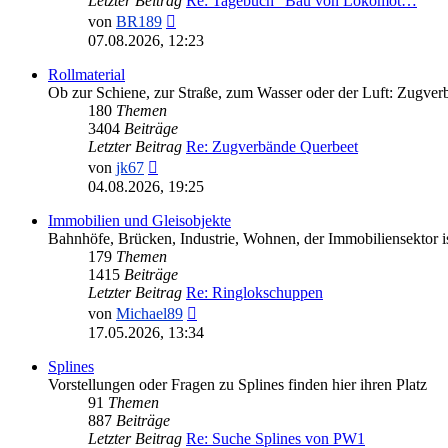
Letzter Beitrag
Re: Tagebuch "Bau von Lokomot…
Neuester
von
BR189
Beitrag
07.08.2026, 12:23
Rollmaterial
Ob zur Schiene, zur Straße, zum Wasser oder der Luft: Zugver
180
Themen
3404
Beiträge
Letzter Beitrag
Re: Zugverbände Querbeet
Neuester
von
jk67
Beitrag
04.08.2026, 19:25
Immobilien und Gleisobjekte
Bahnhöfe, Brücken, Industrie, Wohnen, der Immobiliensektor ist
179
Themen
1415
Beiträge
Letzter Beitrag
Re: Ringlokschuppen
Neuester
von
Michael89
Beitrag
17.05.2026, 13:34
Splines
Vorstellungen oder Fragen zu Splines finden hier ihren Platz
91
Themen
887
Beiträge
Letzter Beitrag
Re: Suche Splines von PW1