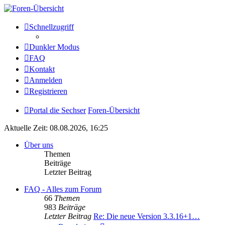
Die Sechser - Anlagenmeisterei
Schnellzugriff
Dunkler Modus
Anlagenmeisterei
FAQ
Zum Inhalt
Kontakt
Anmelden
Registrieren
Portal die Sechser
Foren-Übersicht
Aktuelle Zeit: 08.08.2026, 16:25
Über uns
Themen
Beiträge
Letzter Beitrag
FAQ - Alles zum Forum
66
Themen
983
Beiträge
Letzter Beitrag
Re: Die neue Version 3.3.16+1…
Neuester