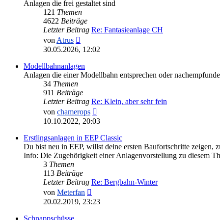
Anlagen die frei gestaltet sind
121
Themen
4622
Beiträge
Letzter Beitrag
Re: Fantasieanlage CH
Neuester
von
Atrus
Beitrag
30.05.2026, 12:02
Modellbahnanlagen
Anlagen die einer Modellbahn entsprechen oder nachempfunde
34
Themen
911
Beiträge
Letzter Beitrag
Re: Klein, aber sehr fein
Neuester
von
chamerops
Beitrag
10.10.2022, 20:03
Erstlingsanlagen in EEP Classic
Du bist neu in EEP, willst deine ersten Baufortschritte zeigen
Info: Die Zugehörigkeit einer Anlagenvorstellung zu diesem Th
3
Themen
113
Beiträge
Letzter Beitrag
Re: Bergbahn-Winter
Neuester
von
Meterfan
Beitrag
20.02.2019, 23:23
Schnappschüsse