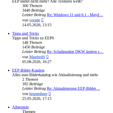
EEP startet nicht mehr? Alle Texturen weiß?
300
Themen
3440
Beiträge
Letzter Beitrag
Re: Windows 11 und 6.1 - Mayd…
Neuester
von
vorade
Beitrag
14.05.2026, 13:15
Tipps und Tricks
Tipps und Tricks zu EEP6
148
Themen
1450
Beiträge
Letzter Beitrag
Re: Schaltpunkte DKW ändern s…
Neuester
von
ManfredS
Beitrag
05.08.2026, 16:27
EEP-Bilder-Katalog
Alles zum Bilderkatalog wie Aktualisierung und mehr
2
Themen
392
Beiträge
Letzter Beitrag
Re: Aktualisierung EEP-Bilder…
Neuester
von
brummbaer
Beitrag
25.05.2026, 17:15
Allgemein
Themen