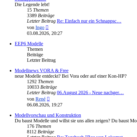
Die Legende lebt!
15
Themen
3389
Beiträge
Letzter Beitrag
Re: Einfach nur ein Schnappsc…
Neuester
von
Ingo
Beitrag
03.08.2026, 20:27
EEP6 Modelle
Themen
Beiträge
Letzter Beitrag
Modellnews VORA & Free
neue Modelle entdeckt? Bei Vora oder auf einer Kon-HP?
1292
Themen
10033
Beiträge
Letzter Beitrag
06.August 2026 - Neue nachger…
Neuester
von
René
Beitrag
06.08.2026, 19:27
Modellvorschau und Konstruktion
Du baust Modelle und willst sie uns allen zeigen? Du baust Mo
176
Themen
8112
Beiträge