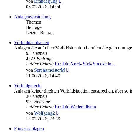
von
Branderjung
Beitrag
03.05.2026, 14:04
Anlagenvorstellung
Themen
Beiträge
Letzter Beitrag
Vorbildnachbauten
Anlagen die auf einer Vorbildsituation beruhen die getreu umge
93
Themen
4222
Beiträge
Letzter Beitrag
Re: Die Nord- Süd- Strecke in…
Neuester
von
SprengmeisterM
Beitrag
11.06.2026, 14:40
Vorbildgerecht
Anlagen keiner direkten Vorbildsituation entsprechen, aber so 
30
Themen
991
Beiträge
Letzter Beitrag
Re: Die Wedertalbahn
Neuester
von
Wolfgang2
Beitrag
12.05.2026, 23:59
Fantasieanlagen