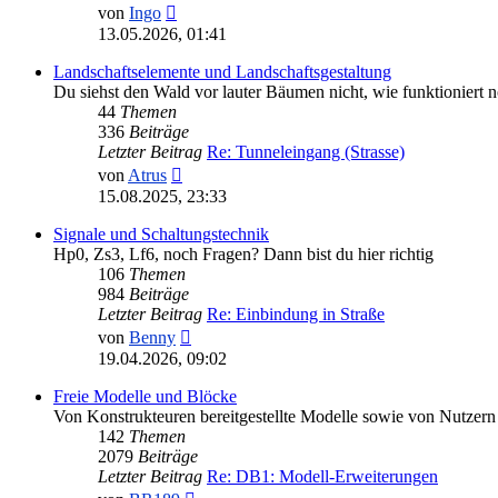
Neuester
von
Ingo
Beitrag
13.05.2026, 01:41
Landschaftselemente und Landschaftsgestaltung
Du siehst den Wald vor lauter Bäumen nicht, wie funktioniert 
44
Themen
336
Beiträge
Letzter Beitrag
Re: Tunneleingang (Strasse)
Neuester
von
Atrus
Beitrag
15.08.2025, 23:33
Signale und Schaltungstechnik
Hp0, Zs3, Lf6, noch Fragen? Dann bist du hier richtig
106
Themen
984
Beiträge
Letzter Beitrag
Re: Einbindung in Straße
Neuester
von
Benny
Beitrag
19.04.2026, 09:02
Freie Modelle und Blöcke
Von Konstrukteuren bereitgestellte Modelle sowie von Nutzern 
142
Themen
2079
Beiträge
Letzter Beitrag
Re: DB1: Modell-Erweiterungen
Neuester