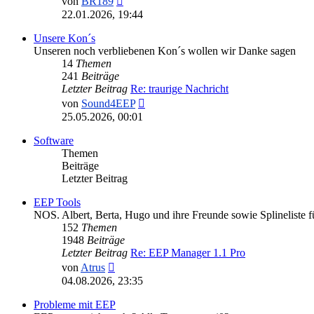
von
BR189
Beitrag
22.01.2026, 19:44
Unsere Kon´s
Unseren noch verbliebenen Kon´s wollen wir Danke sagen
14
Themen
241
Beiträge
Letzter Beitrag
Re: traurige Nachricht
Neuester
von
Sound4EEP
Beitrag
25.05.2026, 00:01
Software
Themen
Beiträge
Letzter Beitrag
EEP Tools
NOS. Albert, Berta, Hugo und ihre Freunde sowie Splineliste 
152
Themen
1948
Beiträge
Letzter Beitrag
Re: EEP Manager 1.1 Pro
Neuester
von
Atrus
Beitrag
04.08.2026, 23:35
Probleme mit EEP