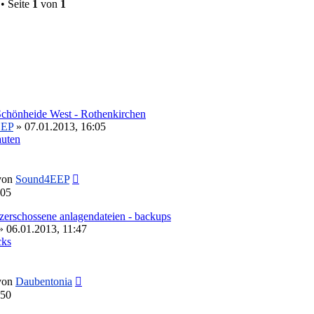
• Seite
1
von
1
Schönheide West - Rothenkirchen
EEP
» 07.01.2013, 16:05
auten
Neuester
von
Sound4EEP
Beitrag
:05
zerschossene anlagendateien - backups
 06.01.2013, 11:47
cks
Neuester
von
Daubentonia
Beitrag
:50