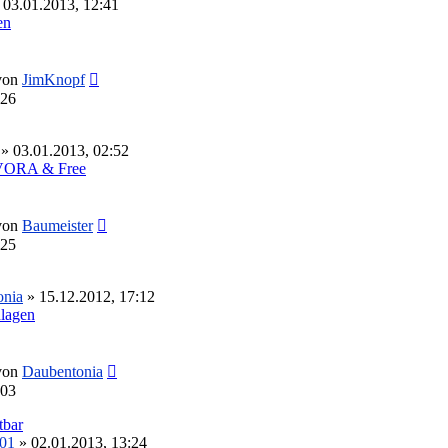
 03.01.2013, 12:41
en
Neuester
von
JimKnopf
Beitrag
:26
» 03.01.2013, 02:52
VORA & Free
Neuester
von
Baumeister
Beitrag
:25
onia
» 15.12.2012, 17:12
lagen
Neuester
von
Daubentonia
Beitrag
:03
tbar
e01
» 02.01.2013, 13:24