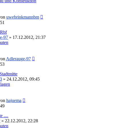
au und Konstruktion
Neuester
von
uwebrinkmannbm
Beitrag
:51
 Rbf
e-97
» 17.12.2012, 21:37
auten
Neuester
von
Adlerauge-97
Beitrag
:53
Stadtmitte
3
» 24.12.2012, 09:45
lagen
Neuester
von
hajuema
Beitrag
:49
 ....
y
» 22.12.2012, 22:28
auten