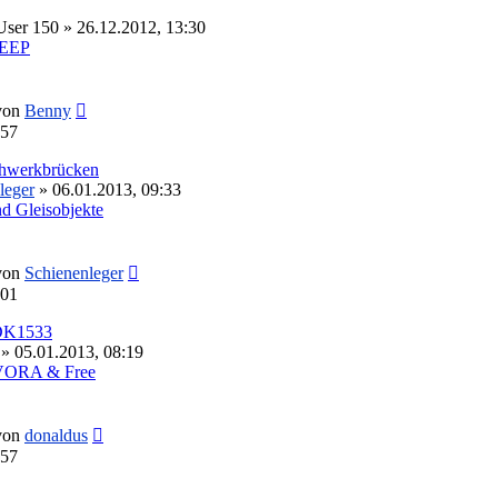
User 150
» 26.12.2012, 13:30
 EEP
Neuester
von
Benny
Beitrag
:57
achwerkbrücken
leger
» 06.01.2013, 09:33
d Gleisobjekte
Neuester
von
Schienenleger
Beitrag
:01
 DK1533
» 05.01.2013, 08:19
VORA & Free
Neuester
von
donaldus
Beitrag
:57