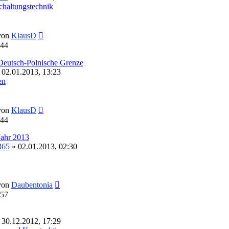
chaltungstechnik
Neuester
von
KlausD
Beitrag
:44
Deutsch-Polnische Grenze
 02.01.2013, 13:23
en
Neuester
von
KlausD
Beitrag
:44
Jahr 2013
365
» 02.01.2013, 02:30
Neuester
von
Daubentonia
Beitrag
:57
 30.12.2012, 17:29