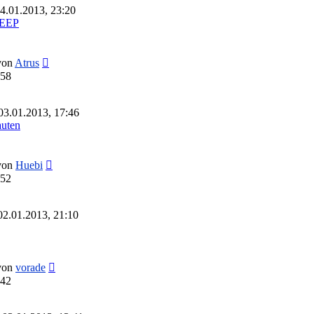
4.01.2013, 23:20
 EEP
Neuester
von
Atrus
Beitrag
:58
03.01.2013, 17:46
auten
Neuester
von
Huebi
Beitrag
:52
02.01.2013, 21:10
Neuester
von
vorade
Beitrag
:42