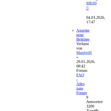
MK69
Neuester
Beitrag
04.03.2026,
17:47
Anzeige
neue
Beiträge
Verfasst
von
ManfredS
»
29.01.2026,
08:42
Forum:
FAQ
-
Alles
zum
Forum
9
Antworten
3200
Zugriffe