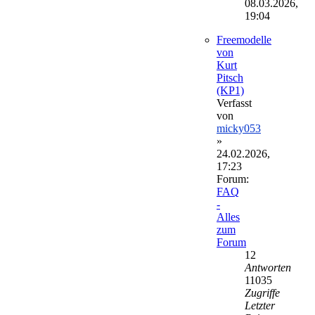
Beitrag
08.03.2026,
19:04
Freemodelle
von
Kurt
Pitsch
(KP1)
Verfasst
von
micky053
»
24.02.2026,
17:23
Forum:
FAQ
-
Alles
zum
Forum
12
Antworten
11035
Zugriffe
Letzter