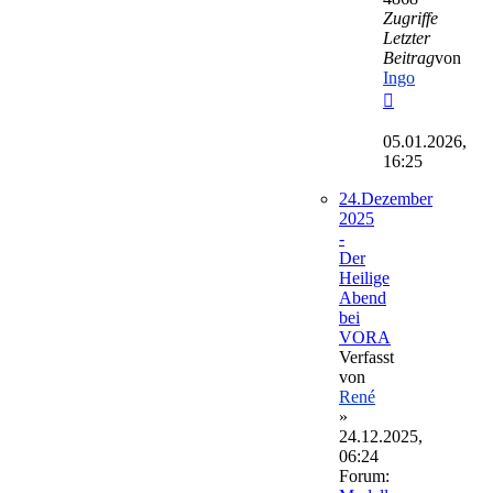
Zugriffe
Letzter
Beitrag
von
Ingo
Neuester
Beitrag
05.01.2026,
16:25
24.Dezember
2025
-
Der
Heilige
Abend
bei
VORA
Verfasst
von
René
»
24.12.2025,
06:24
Forum: