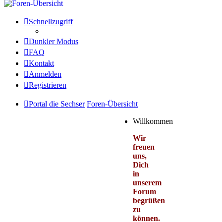
Schnellzugriff
Dunkler Modus
FAQ
Kontakt
Anmelden
Registrieren
Portal die Sechser
Foren-Übersicht
Willkommen
Wir
freuen
uns,
Dich
in
unserem
Forum
begrüßen
zu
können.