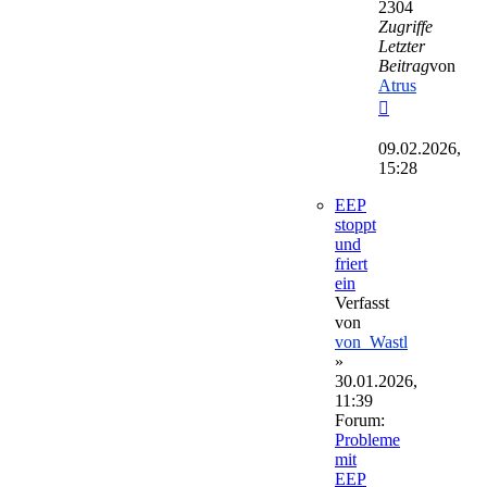
2304
Zugriffe
Letzter
Beitrag
von
Atrus
Neuester
Beitrag
09.02.2026,
15:28
EEP
stoppt
und
friert
ein
Verfasst
von
von_Wastl
»
30.01.2026,
11:39
Forum:
Probleme
mit
EEP