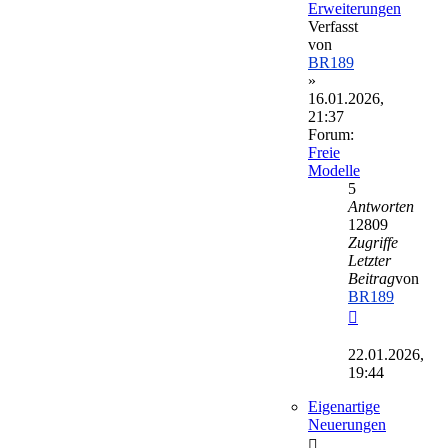
Erweiterungen
Verfasst
von
BR189
»
16.01.2026,
21:37
Forum:
Freie
Modelle
5
Antworten
12809
Zugriffe
Letzter
Beitrag
von
BR189
Neuester
Beitrag
22.01.2026,
19:44
Eigenartige
Neuerungen