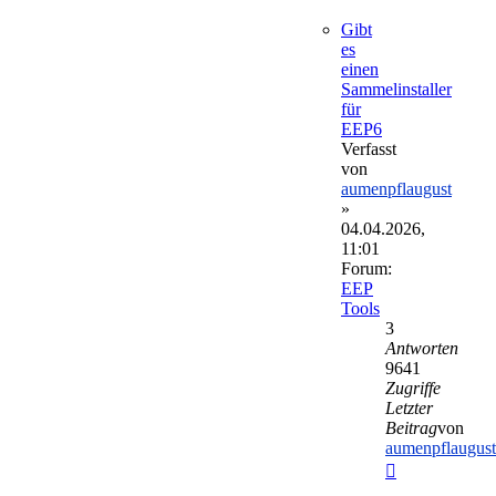
Gibt
es
einen
Sammelinstaller
für
EEP6
Verfasst
von
aumenpflaugust
»
04.04.2026,
11:01
Forum:
EEP
Tools
3
Antworten
9641
Zugriffe
Letzter
Beitrag
von
aumenpflaugust
Neuester