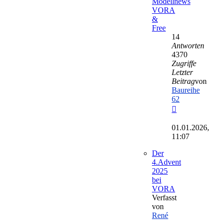
Modellnews
VORA
&
Free
14
Antworten
4370
Zugriffe
Letzter
Beitrag
von
Baureihe
62
Neuester
Beitrag
01.01.2026,
11:07
Der
4.Advent
2025
bei
VORA
Verfasst
von
René