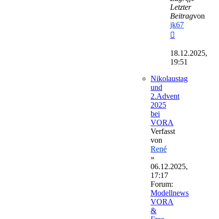
Letzter
Beitrag
von
jk67
Neuester
Beitrag
18.12.2025,
19:51
Nikolaustag
und
2.Advent
2025
bei
VORA
Verfasst
von
René
»
06.12.2025,
17:17
Forum:
Modellnews
VORA
&