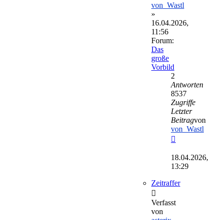
von_Wastl
»
16.04.2026,
11:56
Forum:
Das
große
Vorbild
2
Antworten
8537
Zugriffe
Letzter
Beitrag
von
von_Wastl
Neuester
Beitrag
18.04.2026,
13:29
Zeitraffer
Verfasst
von