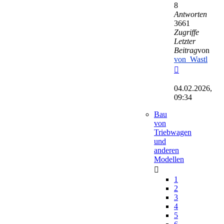
8
Antworten
3661
Zugriffe
Letzter
Beitrag
von
von_Wastl
Neuester
Beitrag
04.02.2026,
09:34
Bau
von
Triebwagen
und
anderen
Modellen
1
2
3
4
5