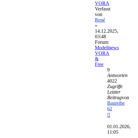
VORA
Verfasst
von
René
»
14.12.2025,
03:48
Forum:
Modellnews
VORA
&
Free
9
Antworten
4022
Zugriffe
Letzter
Beitrag
von
Baureihe
62
Neuester
Beitrag
01.01.2026,
11:05