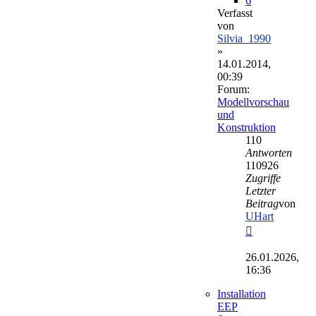
6
Verfasst
von
Silvia_1990
»
14.01.2014,
00:39
Forum:
Modellvorschau
und
Konstruktion
110
Antworten
110926
Zugriffe
Letzter
Beitrag
von
UHart
Neuester
Beitrag
26.01.2026,
16:36
Installation
EEP