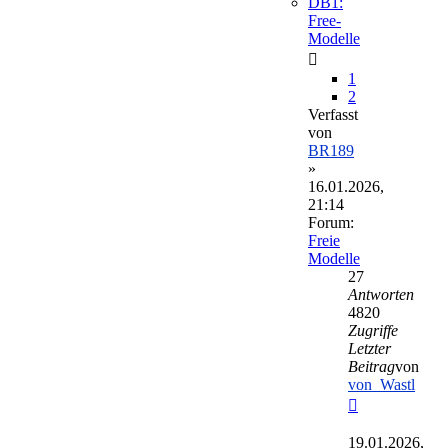
DB1:
Free-
Modelle
1
2
Verfasst
von
BR189
»
16.01.2026,
21:14
Forum:
Freie
Modelle
27
Antworten
4820
Zugriffe
Letzter
Beitrag
von
von_Wastl
Neuester
Beitrag
19.01.2026,