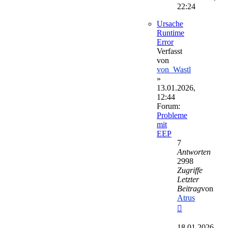
22:24
Ursache
Runtime
Error
Verfasst
von
von_Wastl
»
13.01.2026,
12:44
Forum:
Probleme
mit
EEP
7
Antworten
2998
Zugriffe
Letzter
Beitrag
von
Atrus
Neuester
Beitrag
18.01.2026,