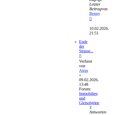
Letzter
Beitrag
von
Benny
Neuester
Beitrag
10.02.2026,
21:51
Ende
der
Strasse...
Verfasst
von
Atrus
»
09.02.2026,
13:48
Forum:
Immobilien
und
Gleisobjekte
3
Antworten