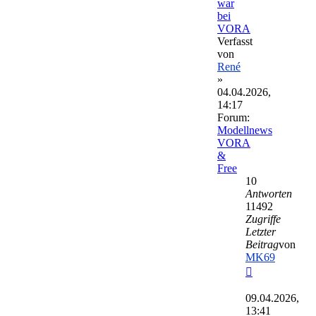
war
bei
VORA
Verfasst
von
René
»
04.04.2026,
14:17
Forum:
Modellnews
VORA
&
Free
10
Antworten
11492
Zugriffe
Letzter
Beitrag
von
MK69
Neuester
Beitrag
09.04.2026,
13:41