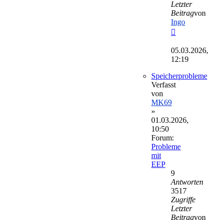
Letzter
Beitrag
von
Ingo
Neuester
Beitrag
05.03.2026,
12:19
Speicherprobleme
Verfasst
von
MK69
»
01.03.2026,
10:50
Forum:
Probleme
mit
EEP
9
Antworten
3517
Zugriffe
Letzter
Beitrag
von