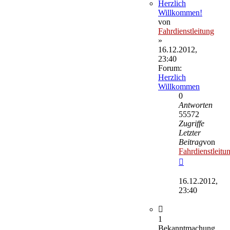
Herzlich
Willkommen!
von
Fahrdienstleitung
»
16.12.2012,
23:40
Forum:
Herzlich
Willkommen
0
Antworten
55572
Zugriffe
Letzter
Beitrag
von
Fahrdienstleitu
Neuester
Beitrag
16.12.2012,
23:40
1
Bekanntmachung