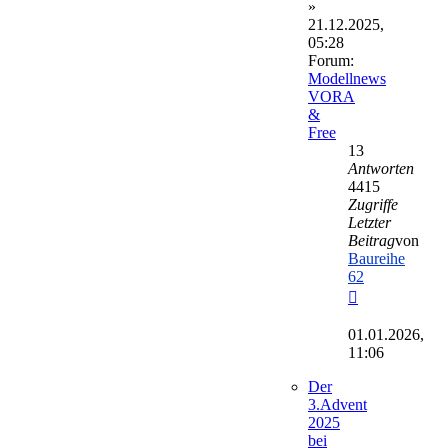
»
21.12.2025,
05:28
Forum:
Modellnews
VORA
&
Free
13
Antworten
4415
Zugriffe
Letzter
Beitrag
von
Baureihe
62
Neuester
Beitrag
01.01.2026,
11:06
Der
3.Advent
2025
bei