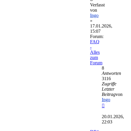
Verfasst
von
Ingo
»
17.01.2026,
15:07
Forum:
FAQ
-
Alles
zum
Forum
8
Antworten
3116
Zugriffe
Letzter
Beitrag
von
Ingo
Neuester
Beitrag
20.01.2026,
22:03