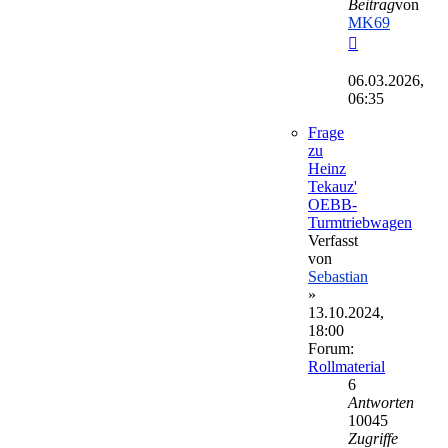
Beitrag
von
MK69
Neuester
Beitrag
06.03.2026,
06:35
Frage
zu
Heinz
Tekauz'
OEBB-
Turmtriebwagen
Verfasst
von
Sebastian
»
13.10.2024,
18:00
Forum:
Rollmaterial
6
Antworten
10045
Zugriffe