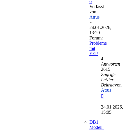
6
Verfasst
von
Atrus
»
24.01.2026,
13:29
Forum:
Probleme
mit
EEP
4
Antworten
2615
Zugriffe
Letzter
Beitrag
von
Atrus
Neuester
Beitrag
24.01.2026,
15:05
DB1:
Modell-