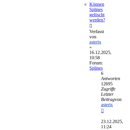
Können
Splines
gelöscht
werden?
Verfasst
von
asterix
»
16.12.2025,
10:58
Forum:
Splines
6
Antworten
12695
Zugriffe
Letzter
Beitrag
von
asterix
Neuester
Beitrag
23.12.2025,
11:24