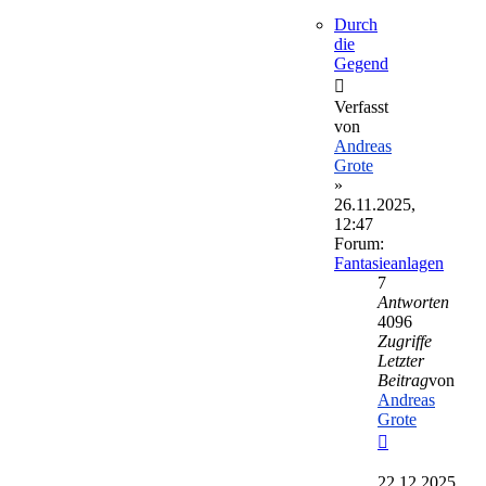
Durch
die
Gegend
Verfasst
von
Andreas
Grote
»
26.11.2025,
12:47
Forum:
Fantasieanlagen
7
Antworten
4096
Zugriffe
Letzter
Beitrag
von
Andreas
Grote
Neuester
Beitrag
22.12.2025,