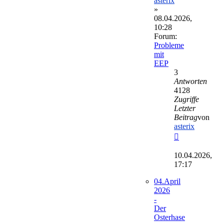
asterix
»
08.04.2026,
10:28
Forum:
Probleme
mit
EEP
3
Antworten
4128
Zugriffe
Letzter
Beitrag
von
asterix
Neuester
Beitrag
10.04.2026,
17:17
04.April
2026
-
Der
Osterhase