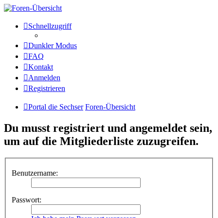
Die Sechser - Anlagenmeisterei
Schnellzugriff
und Treffpunkt für
Dunkler Modus
Eisenbahnverrückte
FAQ
Kontakt
Anmelden
Anlagenmeisterei
Registrieren
Zum Inhalt
Portal die Sechser
Foren-Übersicht
Du musst registriert und angemeldet sein,
um auf die Mitgliederliste zuzugreifen.
Benutzername:
Passwort: