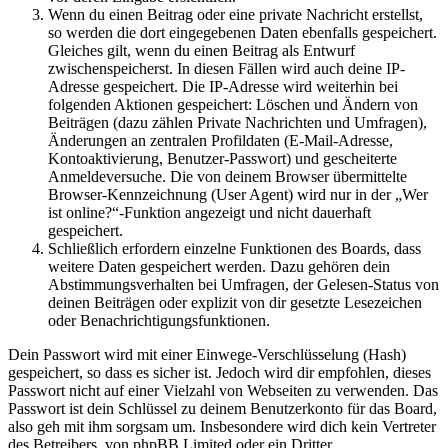
Wenn du einen Beitrag oder eine private Nachricht erstellst,
so werden die dort eingegebenen Daten ebenfalls gespeichert.
Gleiches gilt, wenn du einen Beitrag als Entwurf
zwischenspeicherst. In diesen Fällen wird auch deine IP-
Adresse gespeichert. Die IP-Adresse wird weiterhin bei
folgenden Aktionen gespeichert: Löschen und Ändern von
Beiträgen (dazu zählen Private Nachrichten und Umfragen),
Änderungen an zentralen Profildaten (E-Mail-Adresse,
Kontoaktivierung, Benutzer-Passwort) und gescheiterte
Anmeldeversuche. Die von deinem Browser übermittelte
Browser-Kennzeichnung (User Agent) wird nur in der „Wer
ist online?“-Funktion angezeigt und nicht dauerhaft
gespeichert.
Schließlich erfordern einzelne Funktionen des Boards, dass
weitere Daten gespeichert werden. Dazu gehören dein
Abstimmungsverhalten bei Umfragen, der Gelesen-Status von
deinen Beiträgen oder explizit von dir gesetzte Lesezeichen
oder Benachrichtigungsfunktionen.
Dein Passwort wird mit einer Einwege-Verschlüsselung (Hash)
gespeichert, so dass es sicher ist. Jedoch wird dir empfohlen, dieses
Passwort nicht auf einer Vielzahl von Webseiten zu verwenden. Das
Passwort ist dein Schlüssel zu deinem Benutzerkonto für das Board,
also geh mit ihm sorgsam um. Insbesondere wird dich kein Vertreter
des Betreibers, von phpBB Limited oder ein Dritter