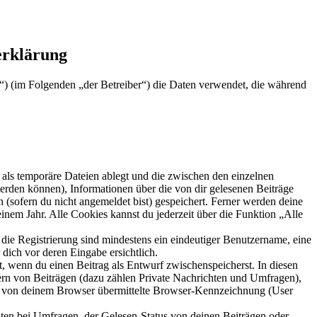
erklärung
e“) (im Folgenden „der Betreiber“) die Daten verwendet, die während
als temporäre Dateien ablegt und die zwischen den einzelnen
 werden können), Informationen über die von dir gelesenen Beiträge
 (sofern du nicht angemeldet bist) gespeichert. Ferner werden deine
inem Jahr. Alle Cookies kannst du jederzeit über die Funktion „Alle
 die Registrierung sind mindestens ein eindeutiger Benutzername, eine
dich vor deren Eingabe ersichtlich.
lt, wenn du einen Beitrag als Entwurf zwischenspeicherst. In diesen
ern von Beiträgen (dazu zählen Private Nachrichten und Umfragen),
ie von deinem Browser übermittelte Browser-Kennzeichnung (User
ten bei Umfragen, der Gelesen-Status von deinen Beiträgen oder