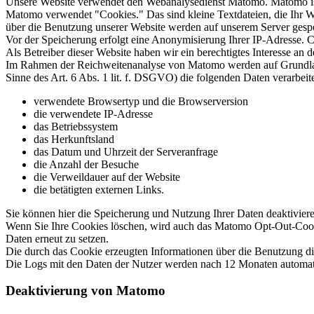
Unsere Website verwendet den Webanalysedienst Matomo. Matomo i
Matomo verwendet "Cookies." Das sind kleine Textdateien, die Ihr W
über die Benutzung unserer Website werden auf unserem Server gespe
Vor der Speicherung erfolgt eine Anonymisierung Ihrer IP-Adresse.
Als Betreiber dieser Website haben wir ein berechtigtes Interesse a
Im Rahmen der Reichweitenanalyse von Matomo werden auf Grundlage u
Sinne des Art. 6 Abs. 1 lit. f. DSGVO) die folgenden Daten verarbeite
verwendete Browsertyp und die Browserversion
die verwendete IP-Adresse
das Betriebssystem
das Herkunftsland
das Datum und Uhrzeit der Serveranfrage
die Anzahl der Besuche
die Verweildauer auf der Website
die betätigten externen Links.
Sie können hier die Speicherung und Nutzung Ihrer Daten deaktivier
Wenn Sie Ihre Cookies löschen, wird auch das Matomo Opt-Out-Cooki
Daten erneut zu setzen.
Die durch das Cookie erzeugten Informationen über die Benutzung d
Die Logs mit den Daten der Nutzer werden nach 12 Monaten automatisc
Deaktivierung von Matomo