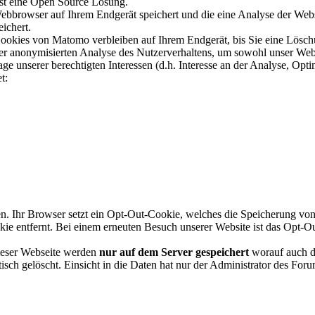
st eine Open Source Lösung.
ebbrowser auf Ihrem Endgerät speichert und die eine Analyse der Web
ichert.
 Cookies von Matomo verbleiben auf Ihrem Endgerät, bis Sie eine Lös
n der anonymisierten Analyse des Nutzerverhaltens, um sowohl unser We
nserer berechtigten Interessen (d.h. Interesse an der Analyse, Opti
t:
en. Ihr Browser setzt ein Opt-Out-Cookie, welches die Speicherung v
e entfernt. Bei einem erneuten Besuch unserer Website ist das Opt-O
ieser Webseite werden
nur auf dem Server gespeichert
worauf auch da
h gelöscht. Einsicht in die Daten hat nur der Administrator des Foru