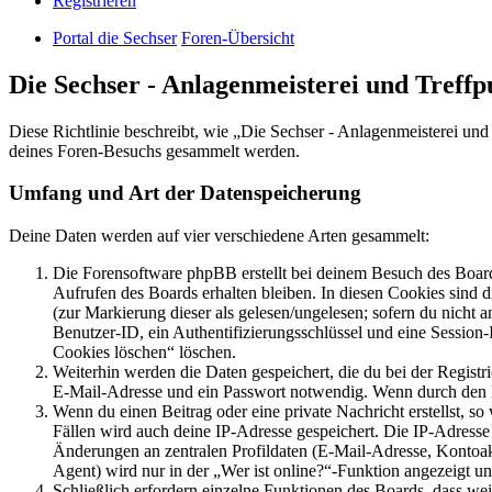
Registrieren
Portal die Sechser
Foren-Übersicht
Die Sechser - Anlagenmeisterei und Treff
Diese Richtlinie beschreibt, wie „Die Sechser - Anlagenmeisterei un
deines Foren-Besuchs gesammelt werden.
Umfang und Art der Datenspeicherung
Deine Daten werden auf vier verschiedene Arten gesammelt:
Die Forensoftware phpBB erstellt bei deinem Besuch des Board
Aufrufen des Boards erhalten bleiben. In diesen Cookies sind d
(zur Markierung dieser als gelesen/ungelesen; sofern du nicht 
Benutzer-ID, ein Authentifizierungsschlüssel und eine Session-
Cookies löschen“ löschen.
Weiterhin werden die Daten gespeichert, die du bei der Registr
E-Mail-Adresse und ein Passwort notwendig. Wenn durch den Bet
Wenn du einen Beitrag oder eine private Nachricht erstellst, so
Fällen wird auch deine IP-Adresse gespeichert. Die IP-Adress
Änderungen an zentralen Profildaten (E-Mail-Adresse, Kontoa
Agent) wird nur in der „Wer ist online?“-Funktion angezeigt un
Schließlich erfordern einzelne Funktionen des Boards, dass w