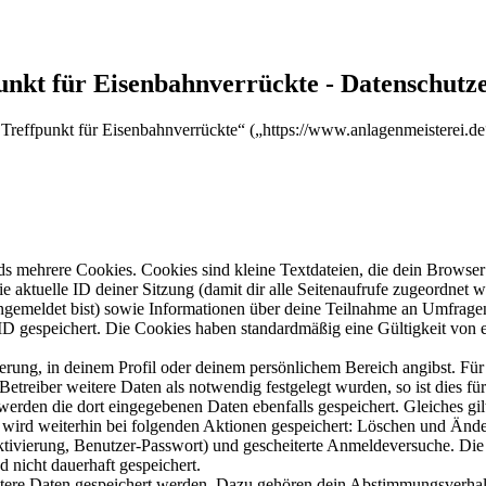
punkt für Eisenbahnverrückte - Datenschutz
d Treffpunkt für Eisenbahnverrückte“ („https://www.anlagenmeisterei.d
s mehrere Cookies. Cookies sind kleine Textdateien, die dein Browser 
ie aktuelle ID deiner Sitzung (damit dir alle Seitenaufrufe zugeordnet
angemeldet bist) sowie Informationen über deine Teilnahme an Umfragen
ID gespeichert. Die Cookies haben standardmäßig eine Gültigkeit von e
ierung, in deinem Profil oder deinem persönlichem Bereich angibst. Für
reiber weitere Daten als notwendig festgelegt wurden, so ist dies für 
 werden die dort eingegebenen Daten ebenfalls gespeichert. Gleiches gi
e wird weiterhin bei folgenden Aktionen gespeichert: Löschen und Änd
ktivierung, Benutzer-Passwort) und gescheiterte Anmeldeversuche. D
d nicht dauerhaft gespeichert.
eitere Daten gespeichert werden. Dazu gehören dein Abstimmungsverhal