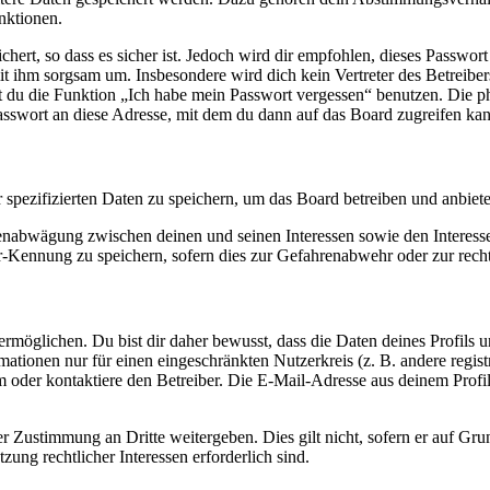
nktionen.
ert, so dass es sicher ist. Jedoch wird dir empfohlen, dieses Passwor
it ihm sorgsam um. Insbesondere wird dich kein Vertreter des Betreibe
nst du die Funktion „Ich habe mein Passwort vergessen“ benutzen. Di
asswort an diese Adresse, mit dem du dann auf das Board zugreifen kan
r spezifizierten Daten zu speichern, um das Board betreiben und anbiet
ssenabwägung zwischen deinen und seinen Interessen sowie den Interes
-Kennung zu speichern, sofern dies zur Gefahrenabwehr oder zur recht
möglichen. Du bist dir daher bewusst, dass die Daten deines Profils und
mationen nur für einen eingeschränkten Nutzerkreis (z. B. andere regist
oder kontaktiere den Betreiber. Die E-Mail-Adresse aus deinem Profil 
r Zustimmung an Dritte weitergeben. Dies gilt nicht, sofern er auf Gr
zung rechtlicher Interessen erforderlich sind.