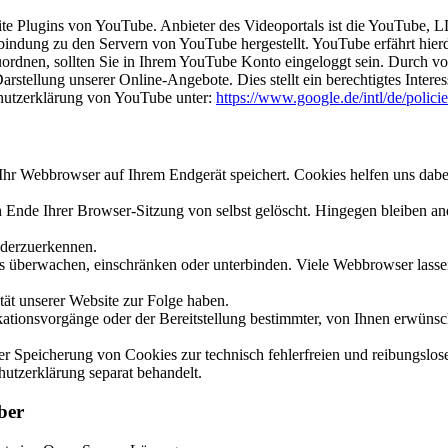
site Plugins von YouTube. Anbieter des Videoportals ist die YouTube
rbindung zu den Servern von YouTube hergestellt. YouTube erfährt hier
uordnen, sollten Sie in Ihrem YouTube Konto eingeloggt sein. Durch vo
stellung unserer Online-Angebote. Dies stellt ein berechtigtes Interes
hutzerklärung von YouTube unter:
https://www.google.de/intl/de/policie
hr Webbrowser auf Ihrem Endgerät speichert. Cookies helfen uns dabei,
nde Ihrer Browser-Sitzung von selbst gelöscht. Hingegen bleiben ande
ederzuerkennen.
berwachen, einschränken oder unterbinden. Viele Webbrowser lassen 
ät unserer Website zur Folge haben.
ionsvorgänge oder der Bereitstellung bestimmter, von Ihnen erwünsch
 der Speicherung von Cookies zur technisch fehlerfreien und reibungslos
hutzerklärung separat behandelt.
ber