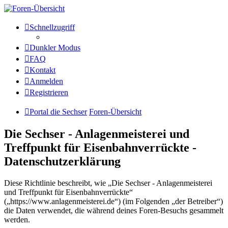
Die Sechser - Anlagenmeisterei
Schnellzugriff
und Treffpunkt für
Dunkler Modus
Eisenbahnverrückte
FAQ
Kontakt
Anmelden
Anlagenmeisterei
Registrieren
Zum Inhalt
Portal die Sechser
Foren-Übersicht
Die Sechser - Anlagenmeisterei und
Treffpunkt für Eisenbahnverrückte -
Datenschutzerklärung
Diese Richtlinie beschreibt, wie „Die Sechser - Anlagenmeisterei
und Treffpunkt für Eisenbahnverrückte“
(„https://www.anlagenmeisterei.de“) (im Folgenden „der Betreiber“)
die Daten verwendet, die während deines Foren-Besuchs gesammelt
werden.