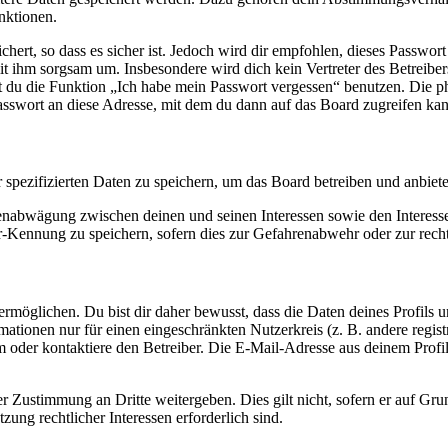
nktionen.
ert, so dass es sicher ist. Jedoch wird dir empfohlen, dieses Passwor
it ihm sorgsam um. Insbesondere wird dich kein Vertreter des Betreibe
nst du die Funktion „Ich habe mein Passwort vergessen“ benutzen. Di
asswort an diese Adresse, mit dem du dann auf das Board zugreifen kan
r spezifizierten Daten zu speichern, um das Board betreiben und anbiet
ssenabwägung zwischen deinen und seinen Interessen sowie den Interes
-Kennung zu speichern, sofern dies zur Gefahrenabwehr oder zur recht
möglichen. Du bist dir daher bewusst, dass die Daten deines Profils und
mationen nur für einen eingeschränkten Nutzerkreis (z. B. andere regist
oder kontaktiere den Betreiber. Die E-Mail-Adresse aus deinem Profil 
r Zustimmung an Dritte weitergeben. Dies gilt nicht, sofern er auf Gr
zung rechtlicher Interessen erforderlich sind.