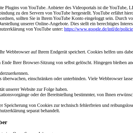
site Plugins von YouTube. Anbieter des Videoportals ist die YouTube
rbindung zu den Servern von YouTube hergestellt. YouTube erfährt hier
uordnen, sollten Sie in Ihrem YouTube Konto eingeloggt sein. Durch vo
stellung unserer Online-Angebote. Dies stellt ein berechtigtes Interes
hutzerklärung von YouTube unter:
https://www.google.de/intl/de/policie
hr Webbrowser auf Ihrem Endgerät speichert. Cookies helfen uns dabei,
nde Ihrer Browser-Sitzung von selbst gelöscht. Hingegen bleiben ande
ederzuerkennen.
berwachen, einschränken oder unterbinden. Viele Webbrowser lassen 
ät unserer Website zur Folge haben.
ionsvorgänge oder der Bereitstellung bestimmter, von Ihnen erwünsch
 der Speicherung von Cookies zur technisch fehlerfreien und reibungslos
hutzerklärung separat behandelt.
ber