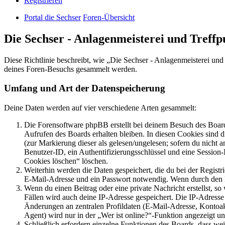
Registrieren
Portal die Sechser
Foren-Übersicht
Die Sechser - Anlagenmeisterei und Treff
Diese Richtlinie beschreibt, wie „Die Sechser - Anlagenmeisterei un
deines Foren-Besuchs gesammelt werden.
Umfang und Art der Datenspeicherung
Deine Daten werden auf vier verschiedene Arten gesammelt:
Die Forensoftware phpBB erstellt bei deinem Besuch des Board
Aufrufen des Boards erhalten bleiben. In diesen Cookies sind d
(zur Markierung dieser als gelesen/ungelesen; sofern du nicht 
Benutzer-ID, ein Authentifizierungsschlüssel und eine Session-
Cookies löschen“ löschen.
Weiterhin werden die Daten gespeichert, die du bei der Registr
E-Mail-Adresse und ein Passwort notwendig. Wenn durch den Bet
Wenn du einen Beitrag oder eine private Nachricht erstellst, so
Fällen wird auch deine IP-Adresse gespeichert. Die IP-Adress
Änderungen an zentralen Profildaten (E-Mail-Adresse, Kontoa
Agent) wird nur in der „Wer ist online?“-Funktion angezeigt un
Schließlich erfordern einzelne Funktionen des Boards, dass w