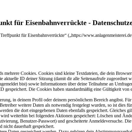
punkt für Eisenbahnverrückte - Datenschutz
d Treffpunkt für Eisenbahnverrückte“ („https://www.anlagenmeisterei.d
s mehrere Cookies. Cookies sind kleine Textdateien, die dein Browser 
ie aktuelle ID deiner Sitzung (damit dir alle Seitenaufrufe zugeordnet
angemeldet bist) sowie Informationen über deine Teilnahme an Umfragen
ID gespeichert. Die Cookies haben standardmäßig eine Gültigkeit von e
ierung, in deinem Profil oder deinem persönlichem Bereich angibst. Für
reiber weitere Daten als notwendig festgelegt wurden, so ist dies für 
 werden die dort eingegebenen Daten ebenfalls gespeichert. Gleiches gi
e wird weiterhin bei folgenden Aktionen gespeichert: Löschen und Änd
ktivierung, Benutzer-Passwort) und gescheiterte Anmeldeversuche. D
d nicht dauerhaft gespeichert.
eitere Daten gespeichert werden. Dazu gehören dein Abstimmungsverhal