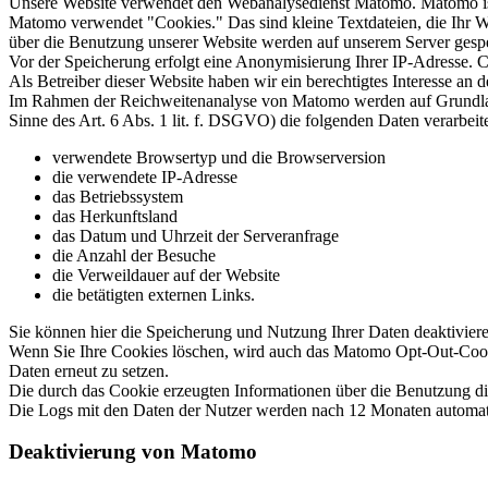
Unsere Website verwendet den Webanalysedienst Matomo. Matomo i
Matomo verwendet "Cookies." Das sind kleine Textdateien, die Ihr W
über die Benutzung unserer Website werden auf unserem Server gespe
Vor der Speicherung erfolgt eine Anonymisierung Ihrer IP-Adresse.
Als Betreiber dieser Website haben wir ein berechtigtes Interesse a
Im Rahmen der Reichweitenanalyse von Matomo werden auf Grundlage u
Sinne des Art. 6 Abs. 1 lit. f. DSGVO) die folgenden Daten verarbeite
verwendete Browsertyp und die Browserversion
die verwendete IP-Adresse
das Betriebssystem
das Herkunftsland
das Datum und Uhrzeit der Serveranfrage
die Anzahl der Besuche
die Verweildauer auf der Website
die betätigten externen Links.
Sie können hier die Speicherung und Nutzung Ihrer Daten deaktivier
Wenn Sie Ihre Cookies löschen, wird auch das Matomo Opt-Out-Cooki
Daten erneut zu setzen.
Die durch das Cookie erzeugten Informationen über die Benutzung d
Die Logs mit den Daten der Nutzer werden nach 12 Monaten automatisc
Deaktivierung von Matomo