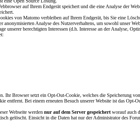
st eine Open Source Lösung.
ebbrowser auf Ihrem Endgerät speichert und die eine Analyse der Web
ichert.
 Cookies von Matomo verbleiben auf Ihrem Endgerät, bis Sie eine Lös
n der anonymisierten Analyse des Nutzerverhaltens, um sowohl unser We
nserer berechtigten Interessen (d.h. Interesse an der Analyse, Opti
t:
en. Ihr Browser setzt ein Opt-Out-Cookie, welches die Speicherung v
e entfernt. Bei einem erneuten Besuch unserer Website ist das Opt-O
ieser Webseite werden
nur auf dem Server gespeichert
worauf auch da
h gelöscht. Einsicht in die Daten hat nur der Administrator des Foru