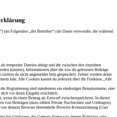
erklärung
e“) (im Folgenden „der Betreiber“) die Daten verwendet, die während
als temporäre Dateien ablegt und die zwischen den einzelnen
 werden können), Informationen über die von dir gelesenen Beiträge
 (sofern du nicht angemeldet bist) gespeichert. Ferner werden deine
inem Jahr. Alle Cookies kannst du jederzeit über die Funktion „Alle
 die Registrierung sind mindestens ein eindeutiger Benutzername, eine
dich vor deren Eingabe ersichtlich.
lt, wenn du einen Beitrag als Entwurf zwischenspeicherst. In diesen
ern von Beiträgen (dazu zählen Private Nachrichten und Umfragen),
ie von deinem Browser übermittelte Browser-Kennzeichnung (User
ten bei Umfragen, der Gelesen-Status von deinen Beiträgen oder