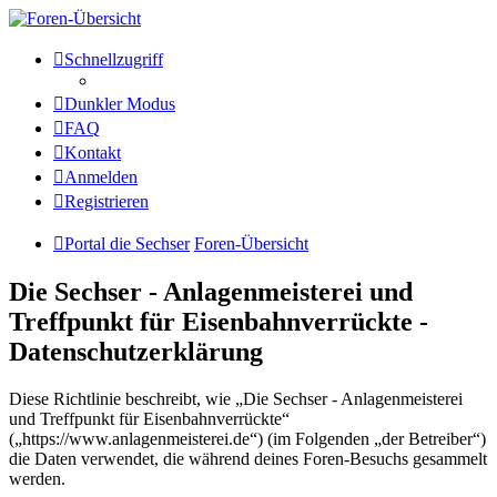
Die Sechser - Anlagenmeisterei
Schnellzugriff
und Treffpunkt für
Dunkler Modus
Eisenbahnverrückte
FAQ
Kontakt
Anmelden
Anlagenmeisterei
Registrieren
Zum Inhalt
Portal die Sechser
Foren-Übersicht
Die Sechser - Anlagenmeisterei und
Treffpunkt für Eisenbahnverrückte -
Datenschutzerklärung
Diese Richtlinie beschreibt, wie „Die Sechser - Anlagenmeisterei
und Treffpunkt für Eisenbahnverrückte“
(„https://www.anlagenmeisterei.de“) (im Folgenden „der Betreiber“)
die Daten verwendet, die während deines Foren-Besuchs gesammelt
werden.