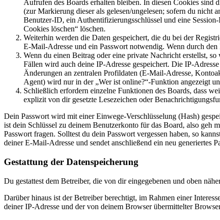
Aufrufen des Boards erhalten bleiben. In diesen Cookies sind d
(zur Markierung dieser als gelesen/ungelesen; sofern du nicht 
Benutzer-ID, ein Authentifizierungsschlüssel und eine Session-
Cookies löschen“ löschen.
Weiterhin werden die Daten gespeichert, die du bei der Registr
E-Mail-Adresse und ein Passwort notwendig. Wenn durch den Bet
Wenn du einen Beitrag oder eine private Nachricht erstellst, so
Fällen wird auch deine IP-Adresse gespeichert. Die IP-Adress
Änderungen an zentralen Profildaten (E-Mail-Adresse, Kontoa
Agent) wird nur in der „Wer ist online?“-Funktion angezeigt un
Schließlich erfordern einzelne Funktionen des Boards, dass w
explizit von dir gesetzte Lesezeichen oder Benachrichtigungsfu
Dein Passwort wird mit einer Einwege-Verschlüsselung (Hash) gespeich
ist dein Schlüssel zu deinem Benutzerkonto für das Board, also geh m
Passwort fragen. Solltest du dein Passwort vergessen haben, so kan
deiner E-Mail-Adresse und sendet anschließend ein neu generiertes P
Gestattung der Datenspeicherung
Du gestattest dem Betreiber, die von dir eingegebenen und oben nähe
Darüber hinaus ist der Betreiber berechtigt, im Rahmen einer Intere
deiner IP-Adresse und der von deinem Browser übermittelter Browser