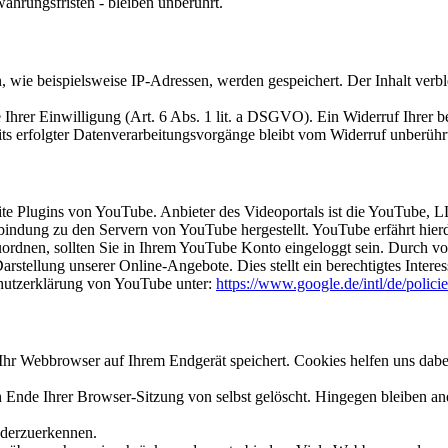
hrungsfristen - bleiben unberührt.
ie beispielsweise IP-Adressen, werden gespeichert. Der Inhalt verblei
rer Einwilligung (Art. 6 Abs. 1 lit. a DSGVO). Ein Widerruf Ihrer bere
its erfolgter Datenverarbeitungsvorgänge bleibt vom Widerruf unberühr
site Plugins von YouTube. Anbieter des Videoportals ist die YouTube
rbindung zu den Servern von YouTube hergestellt. YouTube erfährt hier
uordnen, sollten Sie in Ihrem YouTube Konto eingeloggt sein. Durch vo
stellung unserer Online-Angebote. Dies stellt ein berechtigtes Interes
hutzerklärung von YouTube unter:
https://www.google.de/intl/de/policie
hr Webbrowser auf Ihrem Endgerät speichert. Cookies helfen uns dabei,
nde Ihrer Browser-Sitzung von selbst gelöscht. Hingegen bleiben ande
ederzuerkennen.