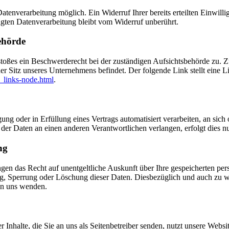
tenverarbeitung möglich. Ein Widerruf Ihrer bereits erteilten Einwilli
lgten Datenverarbeitung bleibt vom Widerruf unberührt.
ehörde
rstoßes ein Beschwerderecht bei der zuständigen Aufsichtsbehörde zu. 
er Sitz unseres Unternehmens befindet. Der folgende Link stellt eine L
_links-node.html
.
ung oder in Erfüllung eines Vertrags automatisiert verarbeiten, an sich 
er Daten an einen anderen Verantwortlichen verlangen, erfolgt dies nur
ng
ngen das Recht auf unentgeltliche Auskunft über Ihre gespeicherten p
ng, Sperrung oder Löschung dieser Daten. Diesbezüglich und auch zu
an uns wenden.
 Inhalte, die Sie an uns als Seitenbetreiber senden, nutzt unsere Web