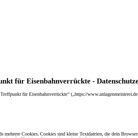
 und Treffpunkt für Eisenbahnve
punkt für Eisenbahnverrückte - Datenschutz
d Treffpunkt für Eisenbahnverrückte“ („https://www.anlagenmeisterei.d
s mehrere Cookies. Cookies sind kleine Textdateien, die dein Browser 