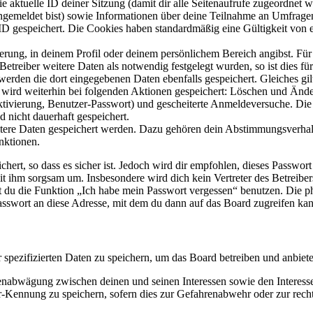
ie aktuelle ID deiner Sitzung (damit dir alle Seitenaufrufe zugeordnet
angemeldet bist) sowie Informationen über deine Teilnahme an Umfragen
ID gespeichert. Die Cookies haben standardmäßig eine Gültigkeit von e
ierung, in deinem Profil oder deinem persönlichem Bereich angibst. Für
reiber weitere Daten als notwendig festgelegt wurden, so ist dies für 
 werden die dort eingegebenen Daten ebenfalls gespeichert. Gleiches gi
e wird weiterhin bei folgenden Aktionen gespeichert: Löschen und Änd
ktivierung, Benutzer-Passwort) und gescheiterte Anmeldeversuche. D
d nicht dauerhaft gespeichert.
eitere Daten gespeichert werden. Dazu gehören dein Abstimmungsverhal
nktionen.
ert, so dass es sicher ist. Jedoch wird dir empfohlen, dieses Passwor
it ihm sorgsam um. Insbesondere wird dich kein Vertreter des Betreibe
nst du die Funktion „Ich habe mein Passwort vergessen“ benutzen. Di
asswort an diese Adresse, mit dem du dann auf das Board zugreifen kan
r spezifizierten Daten zu speichern, um das Board betreiben und anbiet
ssenabwägung zwischen deinen und seinen Interessen sowie den Interes
-Kennung zu speichern, sofern dies zur Gefahrenabwehr oder zur recht