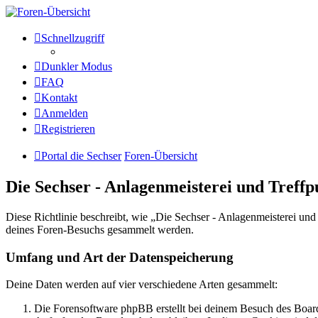
Die Sechser - Anlagenmeisterei
Schnellzugriff
Dunkler Modus
Anlagenmeisterei
FAQ
Zum Inhalt
Kontakt
Anmelden
Registrieren
Portal die Sechser
Foren-Übersicht
Die Sechser - Anlagenmeisterei und Treff
Diese Richtlinie beschreibt, wie „Die Sechser - Anlagenmeisterei un
deines Foren-Besuchs gesammelt werden.
Umfang und Art der Datenspeicherung
Deine Daten werden auf vier verschiedene Arten gesammelt:
Die Forensoftware phpBB erstellt bei deinem Besuch des Board