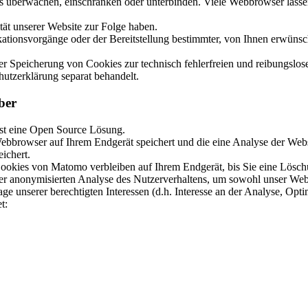
berwachen, einschränken oder unterbinden. Viele Webbrowser lassen 
ät unserer Website zur Folge haben.
ionsvorgänge oder der Bereitstellung bestimmter, von Ihnen erwünsch
 der Speicherung von Cookies zur technisch fehlerfreien und reibungslos
hutzerklärung separat behandelt.
ber
st eine Open Source Lösung.
ebbrowser auf Ihrem Endgerät speichert und die eine Analyse der Web
ichert.
 Cookies von Matomo verbleiben auf Ihrem Endgerät, bis Sie eine Lös
n der anonymisierten Analyse des Nutzerverhaltens, um sowohl unser We
nserer berechtigten Interessen (d.h. Interesse an der Analyse, Opti
t: