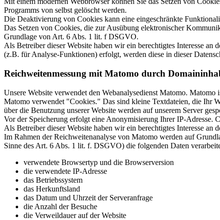
Mit einem modernen Webbrowser können Sie das Setzen von Cookies ü
Programms von selbst gelöscht werden.
Die Deaktivierung von Cookies kann eine eingeschränkte Funktionalit
Das Setzen von Cookies, die zur Ausübung elektronischer Kommunikat
Grundlage von Art. 6 Abs. 1 lit. f DSGVO.
Als Betreiber dieser Website haben wir ein berechtigtes Interesse an
(z.B. für Analyse-Funktionen) erfolgt, werden diese in dieser Datensc
Reichweitenmessung mit Matomo durch Domaininha
Unsere Website verwendet den Webanalysedienst Matomo. Matomo i
Matomo verwendet "Cookies." Das sind kleine Textdateien, die Ihr W
über die Benutzung unserer Website werden auf unserem Server gespe
Vor der Speicherung erfolgt eine Anonymisierung Ihrer IP-Adresse.
Als Betreiber dieser Website haben wir ein berechtigtes Interesse a
Im Rahmen der Reichweitenanalyse von Matomo werden auf Grundlage u
Sinne des Art. 6 Abs. 1 lit. f. DSGVO) die folgenden Daten verarbeite
verwendete Browsertyp und die Browserversion
die verwendete IP-Adresse
das Betriebssystem
das Herkunftsland
das Datum und Uhrzeit der Serveranfrage
die Anzahl der Besuche
die Verweildauer auf der Website