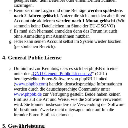
geeignet sind, dem Betreiber oder einem Dritten Schaden
zuzufügen.
Benutzer ohne Login und ohne Beiträge
werden spätestens
nach 2 Jahren gelöscht
. Nutzer die sich anmelden aber ihren
Account
nie
aktivieren
werden nach 1 Monat gelöscht
.(Wir
sammeln keine Dateileichen im Sinne der EU-DSGVO)
Es muß sich Niemand anmelden denn das Forum ist auch
ohne Anmeldung mit Ausnahmen nutzbar.
Jeder kann seinen Account selbst im System wieder löschen
(persönlichen Bereich).
4. General Public License
Du nimmst zur Kenntnis, dass es sich bei phpBB um eine
unter der „
GNU General Public License v2
“ (GPL)
bereitgestellten Foren-Software von phpBB Limited
(
www.phpbb.com
) handelt; deutschsprachige Informationen
werden durch die deutschsprachige Community unter
www.phpbb.de
zur Verfügung gestellt. Beide haben keinen
Einfluss auf die Art und Weise, wie die Software verwendet
wird. Sie können insbesondere die Verwendung der Software
für bestimmte Zwecke nicht untersagen oder auf Inhalte
fremder Foren Einfluss nehmen.
5. Gewährleistung