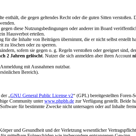
alte enthält, die gegen geltendes Recht oder die guten Sitten verstoßen. 
rwenden.
n gegen diese Nutzungsbedingungen oder anderer im Board veröffentli
in Hausverbot erteilen.
für die Inhalte von Beiträgen übernimmt, die er nicht selbst erstellt 
it zu löschen oder zu sperren.
uändern, sofern sie gegen o. g. Regeln verstoßen oder geeignet sind, 
ch 2 Jahren gelöscht
. Nutzer die sich anmelden aber ihren Account
n
e Anmeldung mit Ausnahmen nutzbar.
rsönlichen Bereich).
 der „
GNU General Public License v2
“ (GPL) bereitgestellten Foren-
achige Community unter
www.phpbb.de
zur Verfügung gestellt. Beide h
oftware für bestimmte Zwecke nicht untersagen oder auf Inhalte frem
rper und Gesundheit und der Verletzung wesentlicher Vertragspflichten
ch für mittelbare Folgeschäden wie insbesondere entgangenen Gewinn.