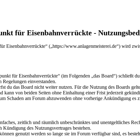
punkt für Eisenbahnverrückte - Nutzungsbe
 für Eisenbahnverrückte“ („https://www.anlagenmeisterei.de“) wird zwi
fpunkt für Eisenbahnverrückte“ (im Folgenden „das Board“) schließt du
en Regelungen einverstanden.
fst du das Board nicht weiter nutzen. Für die Nutzung des Boards gelten
 kann von beiden Seiten ohne Einhaltung einer Frist jederzeit gekünd
und um Schaden am Forum abzuwenden ohne vorherige Ankündigung es zu
 einfaches, zeitlich und räumlich unbeschränktes und unentgeltliches R
ch Kündigung des Nutzungsvertrages bestehen.
 können genutzt werden so lange sie im Forum verfügbar sind, es beste