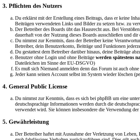
3. Pflichten des Nutzers
Du erklärst mit der Erstellung eines Beitrags, dass er keine Inh
Beiträgen verwendeten Links und Bilder zu setzen bzw. zu ve
Der Betreiber des Boards übt das Hausrecht aus. Bei Verstöße
dauerhaft von der Nutzung dieses Boards ausschließen und dir e
Du nimmst zur Kenntnis, dass der Betreiber keine Verantwortung 
Betreiber, dein Benutzerkonto, Beiträge und Funktionen jederze
Du gestattest dem Betreiber darüber hinaus, deine Beiträge abz
Benutzer ohne Login und ohne Beiträge
werden spätestens na
Dateileichen im Sinne der EU-DSGVO)
Es muß sich Niemand anmelden denn das Forum ist auch ohn
Jeder kann seinen Account selbst im System wieder löschen (pe
4. General Public License
Du nimmst zur Kenntnis, dass es sich bei phpBB um eine unter
deutschsprachige Informationen werden durch die deutschspr
verwendet wird. Sie können insbesondere die Verwendung der S
5. Gewährleistung
Der Betreiber haftet mit Ausnahme der Verletzung von Leben, Kö
grob fahrlässiges Verhalten zurückzuführen sind. Dies gilt au