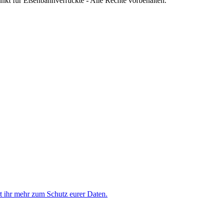
nkt für Eisenbahnverrückte - Alle Rechte vorbehalten.
rt ihr mehr zum Schutz eurer Daten.