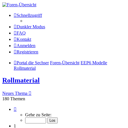
Die Sechser - Anlagenmeisterei
Schnellzugriff
und Treffpunkt für
Dunkler Modus
Eisenbahnverrückte
FAQ
Kontakt
Anmelden
Anlagenmeisterei
Registrieren
Zum Inhalt
Portal die Sechser
Foren-Übersicht
EEP6 Modelle
Rollmaterial
Rollmaterial
Neues Thema
180 Themen
Seite
1
Gehe zu Seite:
von
13
1