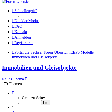
Schnellzugriff
Dunkler Modus
FAQ
Kontakt
Anmelden
Registrieren
Portal die Sechser
Foren-Übersicht
EEP6 Modelle
Immobilien und Gleisobjekte
Immobilien und Gleisobjekte
Neues Thema
179 Themen
Seite
1
Gehe zu Seite:
von
13
1