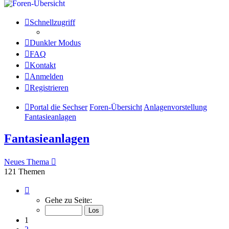
Schnellzugriff
Dunkler Modus
FAQ
Kontakt
Anmelden
Registrieren
Portal die Sechser
Foren-Übersicht
Anlagenvorstellung
Fantasieanlagen
Fantasieanlagen
Neues Thema
121 Themen
Seite
1
Gehe zu Seite:
von
9
1