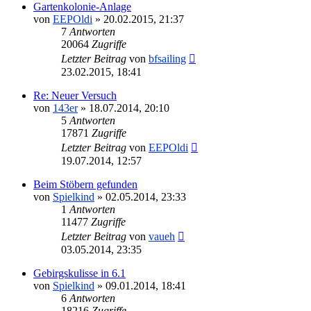
Gartenkolonie-Anlage
von
EEPOldi
»
20.02.2015, 21:37
7
Antworten
20064
Zugriffe
Letzter Beitrag
von
bfsailing
23.02.2015, 18:41
Re: Neuer Versuch
von
143er
»
18.07.2014, 20:10
5
Antworten
17871
Zugriffe
Letzter Beitrag
von
EEPOldi
19.07.2014, 12:57
Beim Stöbern gefunden
von
Spielkind
»
02.05.2014, 23:33
1
Antworten
11477
Zugriffe
Letzter Beitrag
von
vaueh
03.05.2014, 23:35
Gebirgskulisse in 6.1
von
Spielkind
»
09.01.2014, 18:41
6
Antworten
18216
Zugriffe