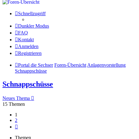
Schnellzugriff
Dunkler Modus
FAQ
Kontakt
Anmelden
Registrieren
Portal die Sechser
Foren-Übersicht
Anlagenvorstellung
Schnappschüsse
Schnappschüsse
Neues Thema
15 Themen
1
2
Nächste
Themen