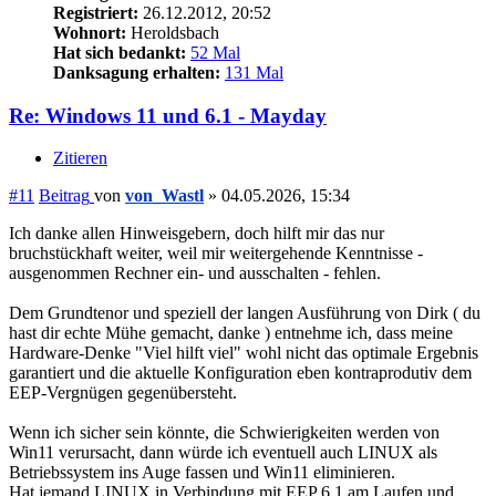
Registriert:
26.12.2012, 20:52
Wohnort:
Heroldsbach
Hat sich bedankt:
52 Mal
Danksagung erhalten:
131 Mal
Re: Windows 11 und 6.1 - Mayday
Zitieren
#11
Beitrag
von
von_Wastl
»
04.05.2026, 15:34
Ich danke allen Hinweisgebern, doch hilft mir das nur
bruchstückhaft weiter, weil mir weitergehende Kenntnisse -
ausgenommen Rechner ein- und ausschalten - fehlen.
Dem Grundtenor und speziell der langen Ausführung von Dirk ( du
hast dir echte Mühe gemacht, danke ) entnehme ich, dass meine
Hardware-Denke "Viel hilft viel" wohl nicht das optimale Ergebnis
garantiert und die aktuelle Konfiguration eben kontraprodutiv dem
EEP-Vergnügen gegenübersteht.
Wenn ich sicher sein könnte, die Schwierigkeiten werden von
Win11 verursacht, dann würde ich eventuell auch LINUX als
Betriebssystem ins Auge fassen und Win11 eliminieren.
Hat jemand LINUX in Verbindung mit EEP 6.1 am Laufen und