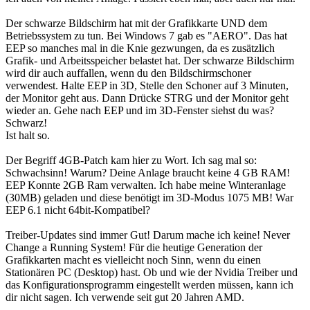
Der schwarze Bildschirm hat mit der Grafikkarte UND dem
Betriebssystem zu tun. Bei Windows 7 gab es "AERO". Das hat
EEP so manches mal in die Knie gezwungen, da es zusätzlich
Grafik- und Arbeitsspeicher belastet hat. Der schwarze Bildschirm
wird dir auch auffallen, wenn du den Bildschirmschoner
verwendest. Halte EEP in 3D, Stelle den Schoner auf 3 Minuten,
der Monitor geht aus. Dann Drücke STRG und der Monitor geht
wieder an. Gehe nach EEP und im 3D-Fenster siehst du was?
Schwarz!
Ist halt so.
Der Begriff 4GB-Patch kam hier zu Wort. Ich sag mal so:
Schwachsinn! Warum? Deine Anlage braucht keine 4 GB RAM!
EEP Konnte 2GB Ram verwalten. Ich habe meine Winteranlage
(30MB) geladen und diese benötigt im 3D-Modus 1075 MB! War
EEP 6.1 nicht 64bit-Kompatibel?
Treiber-Updates sind immer Gut! Darum mache ich keine! Never
Change a Running System! Für die heutige Generation der
Grafikkarten macht es vielleicht noch Sinn, wenn du einen
Stationären PC (Desktop) hast. Ob und wie der Nvidia Treiber und
das Konfigurationsprogramm eingestellt werden müssen, kann ich
dir nicht sagen. Ich verwende seit gut 20 Jahren AMD.