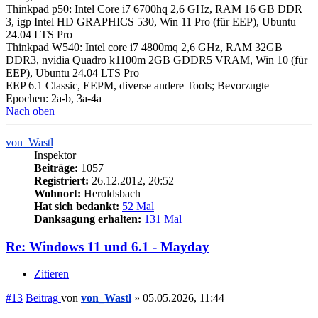
Thinkpad p50: Intel Core i7 6700hq 2,6 GHz, RAM 16 GB DDR
3, igp Intel HD GRAPHICS 530, Win 11 Pro (für EEP), Ubuntu
24.04 LTS Pro
Thinkpad W540: Intel core i7 4800mq 2,6 GHz, RAM 32GB
DDR3, nvidia Quadro k1100m 2GB GDDR5 VRAM, Win 10 (für
EEP), Ubuntu 24.04 LTS Pro
EEP 6.1 Classic, EEPM, diverse andere Tools; Bevorzugte
Epochen: 2a-b, 3a-4a
Nach oben
von_Wastl
Inspektor
Beiträge:
1057
Registriert:
26.12.2012, 20:52
Wohnort:
Heroldsbach
Hat sich bedankt:
52 Mal
Danksagung erhalten:
131 Mal
Re: Windows 11 und 6.1 - Mayday
Zitieren
#13
Beitrag
von
von_Wastl
»
05.05.2026, 11:44