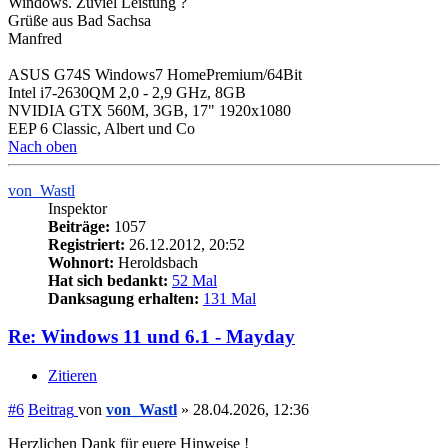
Windows. Zuviel Leistung ?
Grüße aus Bad Sachsa
Manfred
ASUS G74S Windows7 HomePremium/64Bit
Intel i7-2630QM 2,0 - 2,9 GHz, 8GB
NVIDIA GTX 560M, 3GB, 17" 1920x1080
EEP 6 Classic, Albert und Co
Nach oben
von_Wastl
Inspektor
Beiträge:
1057
Registriert:
26.12.2012, 20:52
Wohnort:
Heroldsbach
Hat sich bedankt:
52 Mal
Danksagung erhalten:
131 Mal
Re: Windows 11 und 6.1 - Mayday
Zitieren
#6
Beitrag
von
von_Wastl
»
28.04.2026, 12:36
Herzlichen Dank für euere Hinweise !