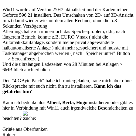
Win11 wurde auf Version 25H2 aktualisiert und der Kartentreiber
Geforce 596.21 installiert. Das Umschalten von 2D- auf 3D-Ansicht
funzt damit wieder wie auf dem alten Rechner, ohne die 5-8
Sekunden Verzögerung.
Allerdings hatte ich immernoch das Speicherproblem, d.h., nach
längerem Betrieb, konnte z.B. EURO Vmax ( nicht die
Automatikkaufanlage, sondern meine privat abgewandelte
halbautomatiserte Anlage ) nicht mehr gespeichert und musste mit
Taskmanager abgebrochen werden ( nach "Speicher unter"-Button
==> Screenfreeze ).
Und die ultralangen Ladezeiten von 28 Minuten bei Anlagen >
6MB blieb auch erhalten.
Den "4 GByte Patch" habe ich runtergeladen, traue mich aber ohne
Rücksprache mit euch nicht, ihn zu installieren.
Kann ich das
gefahrlos tun?
Kann ich bedenkenlos
Albert, Berta, Hugo
installieren oder gibt es
hier in Verbindung mit Win11 auch irgendwelche Besonderheiten zu
beachten?
Grüße aus Oberfranken
Rainer