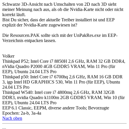
Schwarze 3D-Ansicht nach Umschalten von 2D nach 3D sieht
meiner Meinung nach aus, als ob die Nvidia-Karte nicht oder nicht
korrekt läuft.
Bist Du sicher, dass der aktuelle Treiber installiert ist und EEP
explizit der Nvidia-Karte zugewiesen ist?
Die Resourcen.PAK sollte sich mit der UnPakRes.exe im EEP-
Verzeichnis entpacken lassen.
Volker
Thinkpad P52; Intel Core i7 8850H 2,6 GHz, RAM 32 GB DDR4,
nVidia Quadro P2000 4GB GDDR5 VRAM, Win 11 Pro (für
EEP), Ubuntu 24.04 LTS Pro
Thinkpad p50: Intel Core i7 6700hq 2,6 GHz, RAM 16 GB DDR
3, igp Intel HD GRAPHICS 530, Win 11 Pro (für EEP), Ubuntu
24.04 LTS Pro
Thinkpad W540: Intel core i7 4800mq 2,6 GHz, RAM 32GB
DDR3, nvidia Quadro k1100m 2GB GDDR5 VRAM, Win 10 (für
EEP), Ubuntu 24.04 LTS Pro
EEP 6.1 Classic, EEPM, diverse andere Tools; Bevorzugte
Epochen: 2a-b, 3a-4a
Nach oben