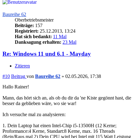
Baureihe 62
Oberbetriebsmeister
Beiträge:
157
Registriert:
25.12.2013, 13:24
Hat sich bedankt:
11 Mal
Danksagung erhalten:
23 Mal
Re: Windows 11 und 6.1 - Mayday
Zitieren
#10
Beitrag
von
Baureihe 62
»
02.05.2026, 17:38
Hallo Rainer!
Mann, das hört sich an, als ob du dir da 'ne Kiste gegönnt hast, die
besser da geblieben wäre, wo sie war!
Ich versuche mal zu analysieren:
1. Dein Laptop hat einen Intel-Chip i5-13500H (12 Kerne;
Proformance:4 Kerne, Standart:8 Kerne, max. 16 Threads
(Rein/Raus mal 2) Dein CPU wird bei Intel mit 115 Watt Leistung