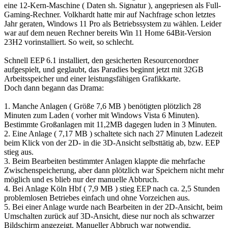
eine 12-Kern-Maschine ( Daten sh. Signatur ), angepriesen als Full-
Gaming-Rechner. Volkhardt hatte mir auf Nachfrage schon letztes
Jahr geraten, Windows 11 Pro als Betriebssystem zu wählen. Leider
war auf dem neuen Rechner bereits Win 11 Home 64Bit-Version
23H2 vorinstalliert. So weit, so schlecht.
Schnell EEP 6.1 installiert, den gesicherten Resourcenordner
aufgespielt, und geglaubt, das Paradies beginnt jetzt mit 32GB
Arbeitsspeicher und einer leistungsfähigen Grafikkarte.
Doch dann begann das Drama:
1. Manche Anlagen ( Größe 7,6 MB ) benötigten plötzlich 28
Minuten zum Laden ( vorher mit Windows Vista 6 Minuten).
Bestimmte Großanlagen mit 11,2MB dagegen luden in 3 Minuten.
2. Eine Anlage ( 7,17 MB ) schaltete sich nach 27 Minuten Ladezeit
beim Klick von der 2D- in die 3D-Ansicht selbsttätig ab, bzw. EEP
stieg aus.
3. Beim Bearbeiten bestimmter Anlagen klappte die mehrfache
Zwischenspeicherung, aber dann plötzlich war Speichern nicht mehr
möglich und es blieb nur der manuelle Abbruch.
4. Bei Anlage Köln Hbf ( 7,9 MB ) stieg EEP nach ca. 2,5 Stunden
problemlosen Betriebes einfach und ohne Vorzeichen aus.
5. Bei einer Anlage wurde nach Bearbeiten in der 2D-Ansicht, beim
Umschalten zurück auf 3D-Ansicht, diese nur noch als schwarzer
Bildschirm angezeigt. Manueller Abbruch war notwendig.