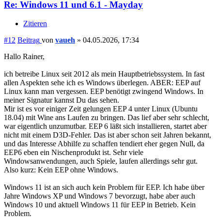
Re: Windows 11 und 6.1 - Mayday
Zitieren
#12
Beitrag
von
vaueh
»
04.05.2026, 17:34
Hallo Rainer,
ich betreibe Linux seit 2012 als mein Hauptbetriebssystem. In fast
allen Aspekten sehe ich es Windows überlegen. ABER: EEP auf
Linux kann man vergessen. EEP benötigt zwingend Windows. In
meiner Signatur kannst Du das sehen.
Mir ist es vor einiger Zeit gelungen EEP 4 unter Linux (Ubuntu
18.04) mit Wine ans Laufen zu bringen. Das lief aber sehr schlecht,
war eigentlich unzumutbar. EEP 6 läßt sich installieren, startet aber
nicht mit einem D3D-Fehler. Das ist aber schon seit Jahren bekannt,
und das Interesse Abhilfe zu schaffen tendiert eher gegen Null, da
EEP6 eben ein Nischenprodukt ist. Sehr viele
Windowsanwendungen, auch Spiele, laufen allerdings sehr gut.
Also kurz: Kein EEP ohne Windows.
Windows 11 ist an sich auch kein Problem für EEP. Ich habe über
Jahre Windows XP und Windows 7 bevorzugt, habe aber auch
Windows 10 und aktuell Windows 11 für EEP in Betrieb. Kein
Problem.