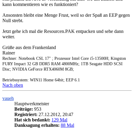
kann kommentieren wie es funktioniert?
Ansonsten bleibt eine Menge Frust, weil so der Spaß an EEP gegen
Null strebt.
Jetzt gehe ich mal die Resourcen.PAK entpacken und sehe dann
weiter.
Grüße aus dem Frankenland
Rainer
Rechner: Notebook CSL 17" ; Prozessor Intel Core i5-13500H; Kingston
FURY Impact 32 GB DDR5 RAM 4800MHz; 1TB Seagate HDD SCSI
Disc; NVIDIA GeForce RTX4060M 8GB;
Betriebssystem: WIN11 Home 64bit; EEP 6.1
Nach oben
vaueh
Hauptwerkmeister
Beiträge:
953
Registriert:
27.12.2012, 20:47
Hat sich bedankt:
129 Mal
Danksagung erhalten:
88 Mal