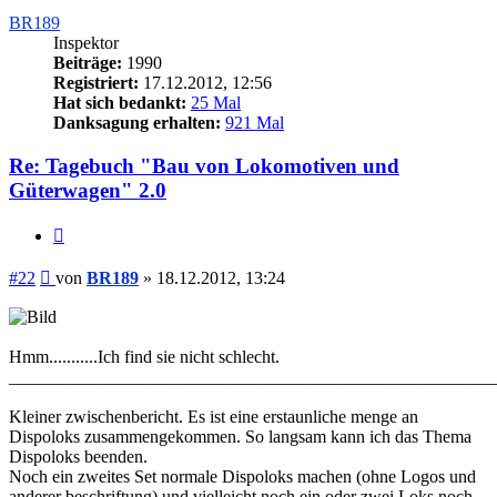
BR189
Inspektor
Beiträge:
1990
Registriert:
17.12.2012, 12:56
Hat sich bedankt:
25 Mal
Danksagung erhalten:
921 Mal
Re: Tagebuch "Bau von Lokomotiven und
Güterwagen" 2.0
Zitieren
Beitrag
#22
von
BR189
»
18.12.2012, 13:24
Hmm...........Ich find sie nicht schlecht.
_______________________________________________________
Kleiner zwischenbericht. Es ist eine erstaunliche menge an
Dispoloks zusammengekommen. So langsam kann ich das Thema
Dispoloks beenden.
Noch ein zweites Set normale Dispoloks machen (ohne Logos und
anderer beschriftung) und vielleicht noch ein oder zwei Loks noch