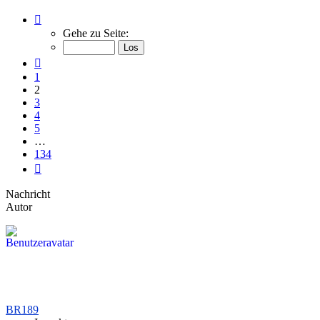
Seite
2
Gehe zu Seite:
von
134
Vorherige
1
2
3
4
5
…
134
Nächste
Nachricht
Autor
BR189