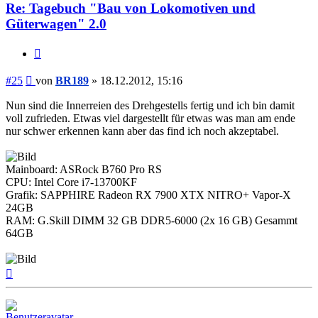
Re: Tagebuch "Bau von Lokomotiven und
Güterwagen" 2.0
Zitieren
Beitrag
#25
von
BR189
»
18.12.2012, 15:16
Nun sind die Innerreien des Drehgestells fertig und ich bin damit
voll zufrieden. Etwas viel dargestellt für etwas was man am ende
nur schwer erkennen kann aber das find ich noch akzeptabel.
Mainboard: ASRock B760 Pro RS
CPU: Intel Core i7-13700KF
Grafik: SAPPHIRE Radeon RX 7900 XTX NITRO+ Vapor-X
24GB
RAM: G.Skill DIMM 32 GB DDR5-6000 (2x 16 GB) Gesammt
64GB
Nach
oben