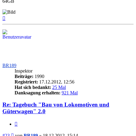
64GB
Nach
oben
BR189
Inspektor
Beiträge:
1990
Registriert:
17.12.2012, 12:56
Hat sich bedankt:
25 Mal
Danksagung erhalten:
921 Mal
Re: Tagebuch "Bau von Lokomotiven und
Güterwagen" 2.0
Zitieren
Beitrag
#23
von
BR189
»
18.12.2012, 15:14