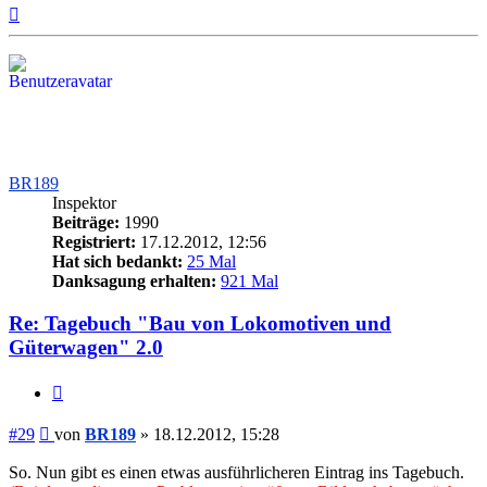
Nach
oben
BR189
Inspektor
Beiträge:
1990
Registriert:
17.12.2012, 12:56
Hat sich bedankt:
25 Mal
Danksagung erhalten:
921 Mal
Re: Tagebuch "Bau von Lokomotiven und
Güterwagen" 2.0
Zitieren
Beitrag
#29
von
BR189
»
18.12.2012, 15:28
So. Nun gibt es einen etwas ausführlicheren Eintrag ins Tagebuch.