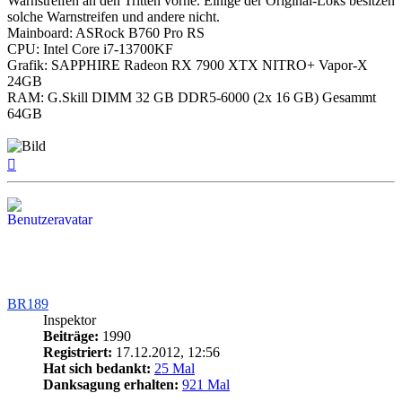
Warnstreifen an den Tritten vorne. Einige der Original-Loks besitzen
solche Warnstreifen und andere nicht.
Mainboard: ASRock B760 Pro RS
CPU: Intel Core i7-13700KF
Grafik: SAPPHIRE Radeon RX 7900 XTX NITRO+ Vapor-X
24GB
RAM: G.Skill DIMM 32 GB DDR5-6000 (2x 16 GB) Gesammt
64GB
Nach
oben
BR189
Inspektor
Beiträge:
1990
Registriert:
17.12.2012, 12:56
Hat sich bedankt:
25 Mal
Danksagung erhalten:
921 Mal