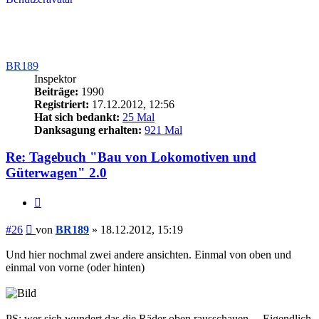
BR189
Inspektor
Beiträge:
1990
Registriert:
17.12.2012, 12:56
Hat sich bedankt:
25 Mal
Danksagung erhalten:
921 Mal
Re: Tagebuch "Bau von Lokomotiven und
Güterwagen" 2.0
Zitieren
Beitrag
#26
von
BR189
»
18.12.2012, 15:19
Und hier nochmal zwei andere ansichten. Einmal von oben und
einmal von vorne (oder hinten)
PS: wer sich wundert das die Räder oben rausschauen.....Eigendlich