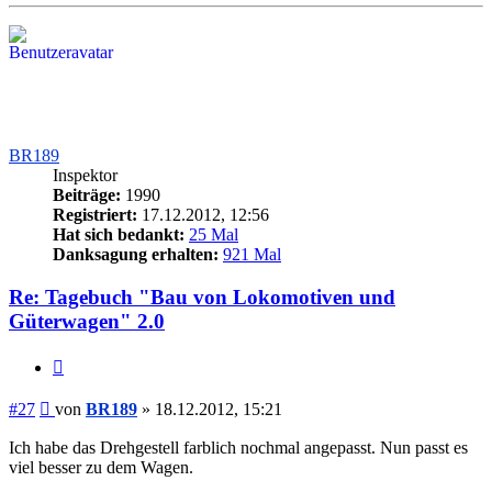
oben
BR189
Inspektor
Beiträge:
1990
Registriert:
17.12.2012, 12:56
Hat sich bedankt:
25 Mal
Danksagung erhalten:
921 Mal
Re: Tagebuch "Bau von Lokomotiven und
Güterwagen" 2.0
Zitieren
Beitrag
#27
von
BR189
»
18.12.2012, 15:21
Ich habe das Drehgestell farblich nochmal angepasst. Nun passt es
viel besser zu dem Wagen.