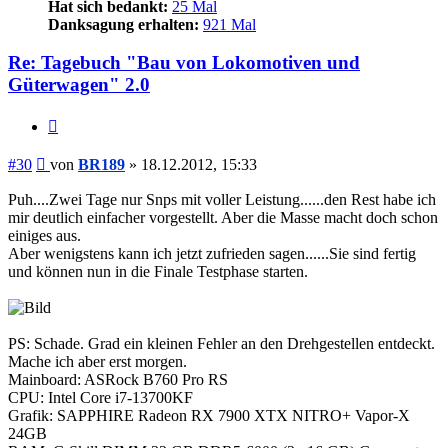
Hat sich bedankt:
25 Mal
Danksagung erhalten:
921 Mal
Re: Tagebuch "Bau von Lokomotiven und
Güterwagen" 2.0
Zitieren
Beitrag
#30
von
BR189
»
18.12.2012, 15:33
Puh....Zwei Tage nur Snps mit voller Leistung......den Rest habe ich
mir deutlich einfacher vorgestellt. Aber die Masse macht doch schon
einiges aus.
Aber wenigstens kann ich jetzt zufrieden sagen......Sie sind fertig
und können nun in die Finale Testphase starten.
PS: Schade. Grad ein kleinen Fehler an den Drehgestellen entdeckt.
Mache ich aber erst morgen.
Mainboard: ASRock B760 Pro RS
CPU: Intel Core i7-13700KF
Grafik: SAPPHIRE Radeon RX 7900 XTX NITRO+ Vapor-X
24GB