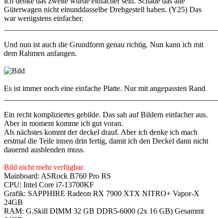
Ich denke das zweite würde einfacher sein. Schade das alle
Güterwagen nicht einunddasselbe Drehgestell haben. (Y25) Das
war wenigstens einfacher.
_______________________________________________________
Und nun ist auch die Grundform genau richtig. Nun kann ich mit
dem Rahmen anfangen.
Es ist immer noch eine einfache Platte. Nur mit angepassten Rand
_______________________________________________________
Ein recht kompliziertes gebilde. Das sah auf Bildern einfacher aus.
Aber in moment komme ich gut voran.
Als nächstes kommt der deckel drauf. Aber ich denke ich mach
erstmal die Teile innen drin fertig, damit ich den Deckel dann nicht
dauernd ausblenden muss.
Bild nicht mehr verfügbar
Mainboard: ASRock B760 Pro RS
CPU: Intel Core i7-13700KF
Grafik: SAPPHIRE Radeon RX 7900 XTX NITRO+ Vapor-X
24GB
RAM: G.Skill DIMM 32 GB DDR5-6000 (2x 16 GB) Gesammt