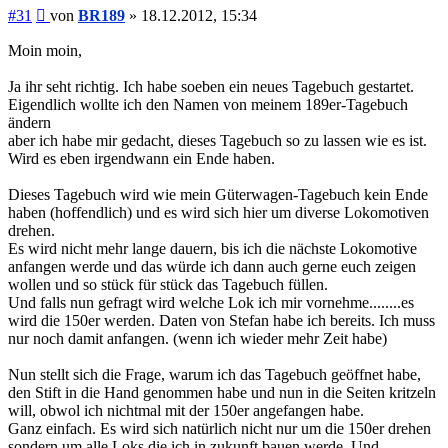
Beitrag
#31
von
BR189
»
18.12.2012, 15:34
Moin moin,
Ja ihr seht richtig. Ich habe soeben ein neues Tagebuch gestartet.
Eigendlich wollte ich den Namen von meinem 189er-Tagebuch
ändern
aber ich habe mir gedacht, dieses Tagebuch so zu lassen wie es ist.
Wird es eben irgendwann ein Ende haben.
Dieses Tagebuch wird wie mein Güterwagen-Tagebuch kein Ende
haben (hoffendlich) und es wird sich hier um diverse Lokomotiven
drehen.
Es wird nicht mehr lange dauern, bis ich die nächste Lokomotive
anfangen werde und das würde ich dann auch gerne euch zeigen
wollen und so stück für stück das Tagebuch füllen.
Und falls nun gefragt wird welche Lok ich mir vornehme........es
wird die 150er werden. Daten von Stefan habe ich bereits. Ich muss
nur noch damit anfangen. (wenn ich wieder mehr Zeit habe)
Nun stellt sich die Frage, warum ich das Tagebuch geöffnet habe,
den Stift in die Hand genommen habe und nun in die Seiten kritzeln
will, obwol ich nichtmal mit der 150er angefangen habe.
Ganz einfach. Es wird sich natürlich nicht nur um die 150er drehen
sondern um alle Loks die ich in zukunft bauen werde. Und