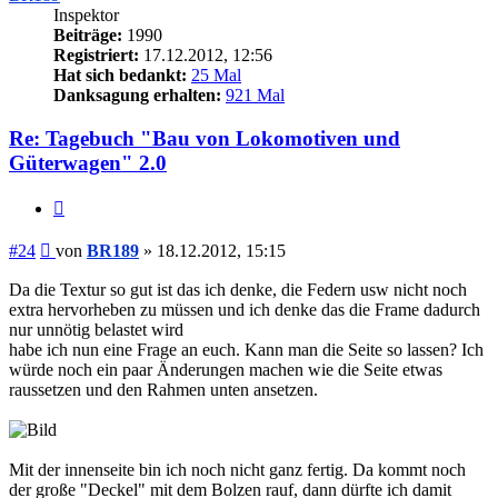
Inspektor
Beiträge:
1990
Registriert:
17.12.2012, 12:56
Hat sich bedankt:
25 Mal
Danksagung erhalten:
921 Mal
Re: Tagebuch "Bau von Lokomotiven und
Güterwagen" 2.0
Zitieren
Beitrag
#24
von
BR189
»
18.12.2012, 15:15
Da die Textur so gut ist das ich denke, die Federn usw nicht noch
extra hervorheben zu müssen und ich denke das die Frame dadurch
nur unnötig belastet wird
habe ich nun eine Frage an euch. Kann man die Seite so lassen? Ich
würde noch ein paar Änderungen machen wie die Seite etwas
raussetzen und den Rahmen unten ansetzen.
Mit der innenseite bin ich noch nicht ganz fertig. Da kommt noch
der große "Deckel" mit dem Bolzen rauf, dann dürfte ich damit