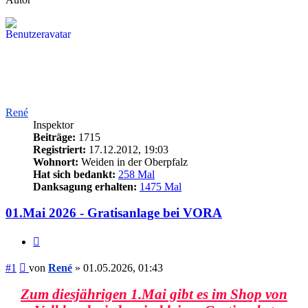
René
Inspektor
Beiträge:
1715
Registriert:
17.12.2012, 19:03
Wohnort:
Weiden in der Oberpfalz
Hat sich bedankt:
258 Mal
Danksagung erhalten:
1475 Mal
01.Mai 2026 - Gratisanlage bei VORA
Zitieren
Beitrag
#1
von
René
»
01.05.2026, 01:43
Zum diesjährigen 1.Mai gibt es im Shop von