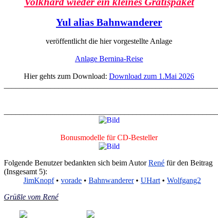
Volkhard wieder ein kleines Gratispaket
Yul alias Bahnwanderer
veröffentlicht die hier vorgestellte Anlage
Anlage Bernina-Reise
Hier gehts zum Download:
Download zum 1.Mai 2026
______________________________________________________
______________________________________________________
Bonusmodelle für CD-Besteller
Folgende Benutzer bedankten sich beim Autor
René
für den Beitrag
(Insgesamt 5):
JimKnopf
•
vorade
•
Bahnwanderer
•
UHart
•
Wolfgang2
Grüßle vom René