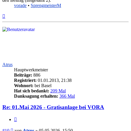
den Beitrag (Insgesamt 2):
vorade
•
SprengmeisterM
Nach
oben
Atrus
Hauptwerkmeister
Beiträge:
886
Registriert:
01.01.2013, 21:38
Wohnort:
bei Basel
Hat sich bedankt:
209 Mal
Danksagung erhalten:
366 Mal
Re: 01.Mai 2026 - Gratisanlage bei VORA
Zitieren
Beitrag
#10
von
Atrus
»
05.05.2026, 15:50