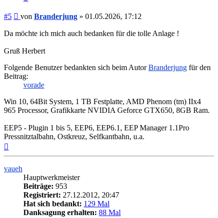
Beitrag
#5
von
Branderjung
»
01.05.2026, 17:12
Da möchte ich mich auch bedanken für die tolle Anlage !
Gruß Herbert
Folgende Benutzer bedankten sich beim Autor
Branderjung
für den
Beitrag:
vorade
Win 10, 64Bit System, 1 TB Festplatte, AMD Phenom (tm) IIx4
965 Processor, Grafikkarte NVIDIA Geforce GTX650, 8GB Ram.
EEP5 - Plugin 1 bis 5, EEP6, EEP6.1, EEP Manager 1.1Pro
Pressnitztalbahn, Ostkreuz, Selfkantbahn, u.a.
Nach
oben
vaueh
Hauptwerkmeister
Beiträge:
953
Registriert:
27.12.2012, 20:47
Hat sich bedankt:
129 Mal
Danksagung erhalten:
88 Mal