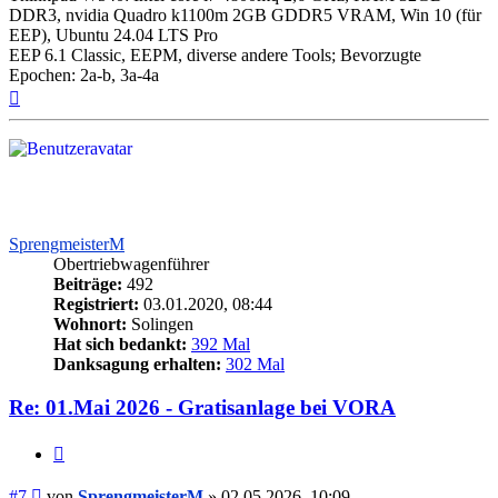
DDR3, nvidia Quadro k1100m 2GB GDDR5 VRAM, Win 10 (für
EEP), Ubuntu 24.04 LTS Pro
EEP 6.1 Classic, EEPM, diverse andere Tools; Bevorzugte
Epochen: 2a-b, 3a-4a
Nach
oben
SprengmeisterM
Obertriebwagenführer
Beiträge:
492
Registriert:
03.01.2020, 08:44
Wohnort:
Solingen
Hat sich bedankt:
392 Mal
Danksagung erhalten:
302 Mal
Re: 01.Mai 2026 - Gratisanlage bei VORA
Zitieren
Beitrag
#7
von
SprengmeisterM
»
02.05.2026, 10:09