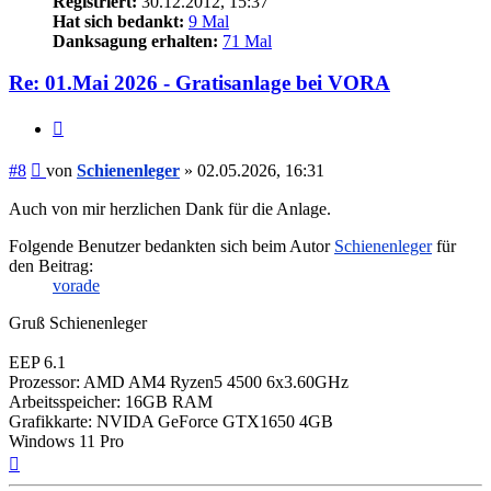
Registriert:
30.12.2012, 15:37
Hat sich bedankt:
9 Mal
Danksagung erhalten:
71 Mal
Re: 01.Mai 2026 - Gratisanlage bei VORA
Zitieren
Beitrag
#8
von
Schienenleger
»
02.05.2026, 16:31
Auch von mir herzlichen Dank für die Anlage.
Folgende Benutzer bedankten sich beim Autor
Schienenleger
für
den Beitrag:
vorade
Gruß Schienenleger
EEP 6.1
Prozessor: AMD AM4 Ryzen5 4500 6x3.60GHz
Arbeitsspeicher: 16GB RAM
Grafikkarte: NVIDA GeForce GTX1650 4GB
Windows 11 Pro
Nach
oben