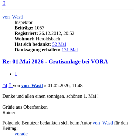
Nach
oben
von_Wastl
Inspektor
Beiträge:
1057
Registriert:
26.12.2012, 20:52
Wohnort:
Heroldsbach
Hat sich bedankt:
52 Mal
Danksagung erhalten:
131 Mal
Re: 01.Mai 2026 - Gratisanlage bei VORA
Zitieren
Beitrag
#4
von
von_Wastl
»
01.05.2026, 11:48
Danke und allen einen sonnigen, schönen 1. Mai !
Grüße aus Oberfranken
Rainer
Folgende Benutzer bedankten sich beim Autor
von_Wastl
für den
Beitrag:
vorade