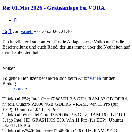
Re: 01.Mai 2026 - Gratisanlage bei VORA
Zitieren
Beitrag
#6
von
vaueh
»
01.05.2026, 21:30
Ein herzlicher Dank an Yul für die Anlage sowie Volkhard für die
Bereitstellung und auch René, der uns immer über die Neuheiten auf
dem Laufenden hält.
Volker
Folgende Benutzer bedankten sich beim Autor
vaueh
für den
Beitrag:
vorade
Thinkpad P52; Intel Core i7 8850H 2,6 GHz, RAM 32 GB DDR4,
nVidia Quadro P2000 4GB GDDR5 VRAM, Win 11 Pro (für
EEP), Ubuntu 24.04 LTS Pro
Thinkpad p50: Intel Core i7 6700hq 2,6 GHz, RAM 16 GB DDR
3, igp Intel HD GRAPHICS 530, Win 11 Pro (für EEP), Ubuntu
24.04 LTS Pro
Thinkpad W540: Intel core i7 4800mq 2,6 GHz, RAM 32GB