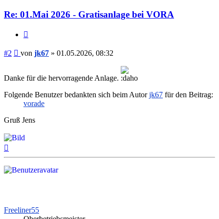
jk67
Re: 01.Mai 2026 - Gratisanlage bei VORA
Zitieren
Beitrag
#2
von
jk67
»
01.05.2026, 08:32
Danke für die hervorragende Anlage.
Folgende Benutzer bedankten sich beim Autor
jk67
für den Beitrag:
vorade
Gruß Jens
Nach
oben
Freeliner55
Oberbetriebsmeister