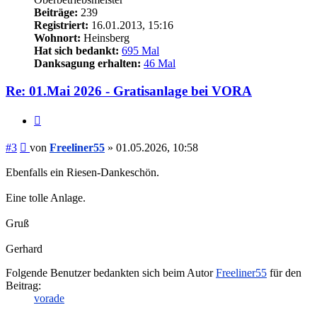
Beiträge:
239
Registriert:
16.01.2013, 15:16
Wohnort:
Heinsberg
Hat sich bedankt:
695 Mal
Danksagung erhalten:
46 Mal
Re: 01.Mai 2026 - Gratisanlage bei VORA
Zitieren
Beitrag
#3
von
Freeliner55
»
01.05.2026, 10:58
Ebenfalls ein Riesen-Dankeschön.
Eine tolle Anlage.
Gruß
Gerhard
Folgende Benutzer bedankten sich beim Autor
Freeliner55
für den
Beitrag:
vorade