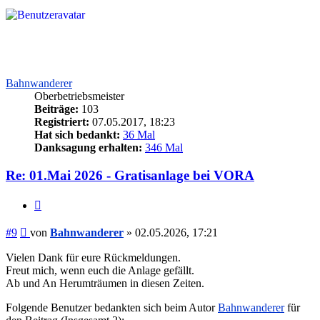
Bahnwanderer
Oberbetriebsmeister
Beiträge:
103
Registriert:
07.05.2017, 18:23
Hat sich bedankt:
36 Mal
Danksagung erhalten:
346 Mal
Re: 01.Mai 2026 - Gratisanlage bei VORA
Zitieren
Beitrag
#9
von
Bahnwanderer
»
02.05.2026, 17:21
Vielen Dank für eure Rückmeldungen.
Freut mich, wenn euch die Anlage gefällt.
Ab und An Herumträumen in diesen Zeiten.
Folgende Benutzer bedankten sich beim Autor
Bahnwanderer
für