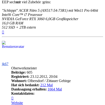
EEP
mit viel Zubehör
"Schleppi" ACER Nitro 5 (AN517-54-73R1) mit Win11 Pro 64bit
Intel® Core™ i7 Prozessor
NVIDIA GeForce RTX 3060 6,0GB Grafikspeicher
16,0 GB RAM
512 SSD + 2TB extern
Nach
oben
jk67
Oberwerkmeister
Beiträge:
605
Registriert:
23.12.2012, 20:04
Wohnort:
Olbersdorf / Zittauer Gebirge
Hat sich bedankt:
212 Mal
Danksagung erhalten:
1664 Mal
Kontaktdaten:
Kontaktdaten
von
Website