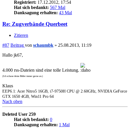
Registriert:
17.12.2012, 17:54
Hat sich bedankt:
567 Mal
Danksagung erhalten:
43 Mal
Re: Zugverbände Querbeet
Zitieren
#87
Beitrag
von
schaumbk
»
25.08.2013, 11:19
Hallo jk67,
4.000 rss-Dateien sind eine tolle Leistung.
(Ich schaue deine Bilder immer gerne an.)
Klaus
EEP6.1: Acer Nitro5 16GB, i7-9750H CPU @ 2.60GHz, NVIDIA GeForce
GTX 1650 4GB, Win11 Pro 64
Nach oben
Deleted User 259
Hat sich bedankt:
0
Danksagung erhalten:
1 Mal