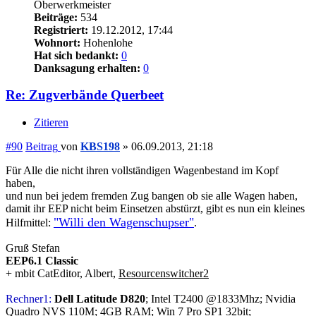
Oberwerkmeister
Beiträge:
534
Registriert:
19.12.2012, 17:44
Wohnort:
Hohenlohe
Hat sich bedankt:
0
Danksagung erhalten:
0
Re: Zugverbände Querbeet
Zitieren
#90
Beitrag
von
KBS198
»
06.09.2013, 21:18
Für Alle die nicht ihren vollständigen Wagenbestand im Kopf
haben,
und nun bei jedem fremden Zug bangen ob sie alle Wagen haben,
damit ihr EEP nicht beim Einsetzen abstürzt, gibt es nun ein kleines
"Willi den Wagenschupser"
Hilfmittel:
.
Gruß Stefan
EEP6.1 Classic
+ mbit CatEditor, Albert,
Resourcenswitcher2
Rechner1:
Dell Latitude D820
; Intel T2400 @1833Mhz; Nvidia
Quadro NVS 110M; 4GB RAM; Win 7 Pro SP1 32bit;