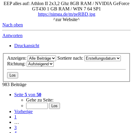
EEP alles auf: Athlon II 2x3,2 Ghz 8GB RAM / NVIDIA GeForce
GT430 1 GB RAM / WIN 7 64 SP1
https://nimga.de/m/peRBD.jpg
^zur Website^
Nach oben
Antworten
Druckansicht
Anzeigen:
Sortiere nach:
Richtung:
983 Beiträge
Seite
5
von
50
Gehe zu Seite:
Vorherige
1
…
3
4