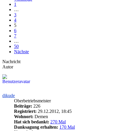
1
…
3
4
5
6
7
…
50
Nächste
Nachricht
Autor
dikude
Oberbetriebsmeister
Beiträge:
226
Registriert:
29.12.2012, 18:45
Wohnort:
Demen
Hat sich bedankt:
270 Mal
Danksagung erhalten:
170 Mal