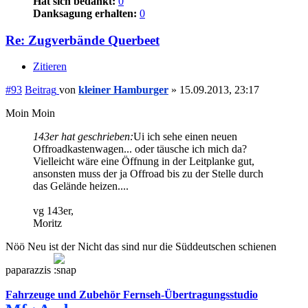
Hat sich bedankt:
0
Danksagung erhalten:
0
Re: Zugverbände Querbeet
Zitieren
#93
Beitrag
von
kleiner Hamburger
»
15.09.2013, 23:17
Moin Moin
143er hat geschrieben:
Ui ich sehe einen neuen
Offroadkastenwagen... oder täusche ich mich da?
Vielleicht wäre eine Öffnung in der Leitplanke gut,
ansonsten muss der ja Offroad bis zu der Stelle durch
das Gelände heizen....
vg 143er,
Moritz
Nöö Neu ist der Nicht das sind nur die Süddeutschen schienen
paparazzis
Fahrzeuge und Zubehör Fernseh-Übertragungsstudio