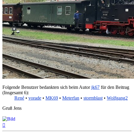
Folgende Benutzer bedankten sich beim Autor
jk67
für den Beitrag
(Insgesamt 6):
René
•
vorade
•
MK69
•
Meterfan
•
stormblast
•
Wolfgang2
Gruß Jens
Nach
oben