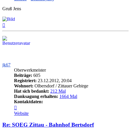
Gruß Jens
Nach
oben
jk67
Oberwerkmeister
Beiträge:
605
Registriert:
23.12.2012, 20:04
Wohnort:
Olbersdorf / Zittauer Gebirge
Hat sich bedankt:
212 Mal
Danksagung erhalten:
1664 Mal
Kontaktdaten:
Kontaktdaten
von
Website
jk67
Re: SOEG Zittau - Bahnhof Bertsdorf