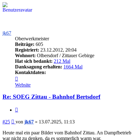
jk67
Oberwerkmeister
Beiträge:
605
Registriert:
23.12.2012, 20:04
Wohnort:
Olbersdorf / Zittauer Gebirge
Hat sich bedankt:
212 Mal
Danksagung erhalten:
1664 Mal
Kontaktdaten:
Kontaktdaten
von
Website
jk67
Re: SOEG Zittau - Bahnhof Bertsdorf
Zitieren
Beitrag
#25
von
jk67
»
13.07.2025, 11:13
Heute mal ein paar Bilder vom Bahnhof Zittau. An Dampfbetrieb
war nicht zu denken, da es sommerlich warm war.