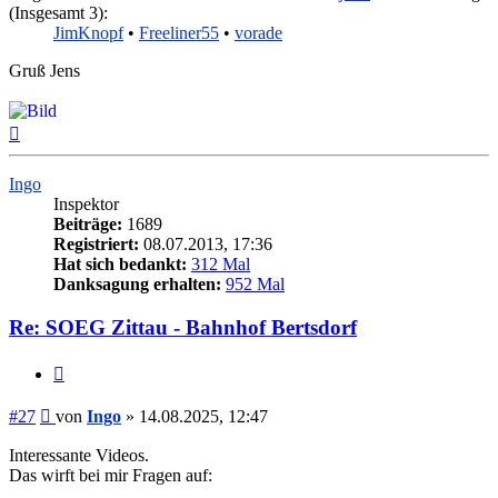
(Insgesamt 3):
JimKnopf
•
Freeliner55
•
vorade
Gruß Jens
Nach
oben
Ingo
Inspektor
Beiträge:
1689
Registriert:
08.07.2013, 17:36
Hat sich bedankt:
312 Mal
Danksagung erhalten:
952 Mal
Re: SOEG Zittau - Bahnhof Bertsdorf
Zitieren
Beitrag
#27
von
Ingo
»
14.08.2025, 12:47
Interessante Videos.
Das wirft bei mir Fragen auf: