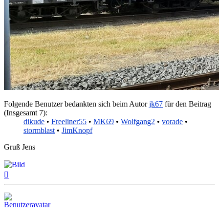
Folgende Benutzer bedankten sich beim Autor
jk67
für den Beitrag
(Insgesamt 7):
dikude
•
Freeliner55
•
MK69
•
Wolfgang2
•
vorade
•
stormblast
•
JimKnopf
Gruß Jens
Nach
oben