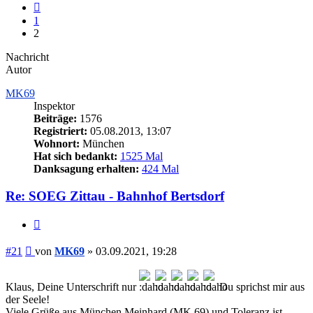
Vorherige
1
2
Nachricht
Autor
MK69
Inspektor
Beiträge:
1576
Registriert:
05.08.2013, 13:07
Wohnort:
München
Hat sich bedankt:
1525 Mal
Danksagung erhalten:
424 Mal
Re: SOEG Zittau - Bahnhof Bertsdorf
Zitieren
Beitrag
#21
von
MK69
»
03.09.2021, 19:28
Klaus, Deine Unterschrift nur
Du sprichst mir aus
der Seele!
Viele Grüße aus München Meinhard (MK 69) und Toleranz ist