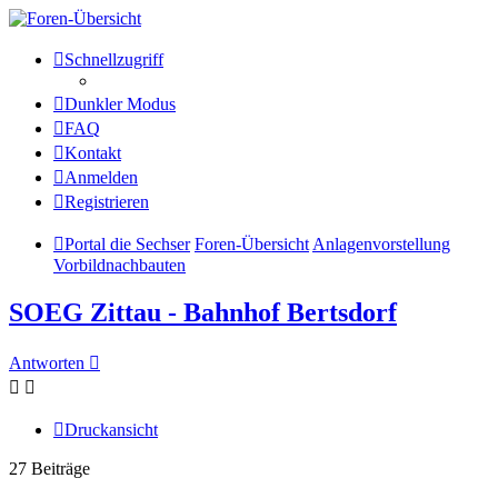
Die Sechser - Anlagenmeisterei
Schnellzugriff
und Treffpunkt für
Dunkler Modus
Eisenbahnverrückte
FAQ
Kontakt
Anmelden
Anlagenmeisterei
Registrieren
Zum Inhalt
Portal die Sechser
Foren-Übersicht
Anlagenvorstellung
Vorbildnachbauten
SOEG Zittau - Bahnhof Bertsdorf
Antworten
Druckansicht
27 Beiträge