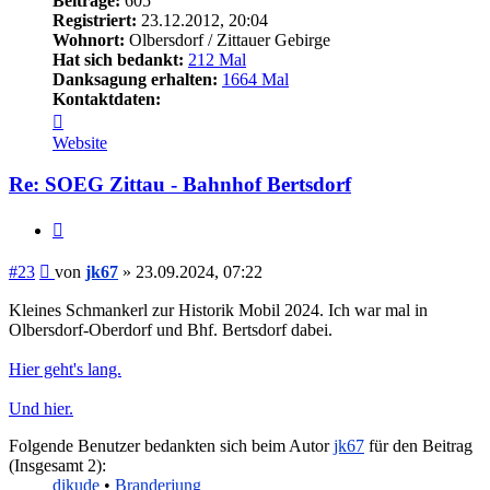
Beiträge:
605
Registriert:
23.12.2012, 20:04
Wohnort:
Olbersdorf / Zittauer Gebirge
Hat sich bedankt:
212 Mal
Danksagung erhalten:
1664 Mal
Kontaktdaten:
Kontaktdaten
von
Website
jk67
Re: SOEG Zittau - Bahnhof Bertsdorf
Zitieren
Beitrag
#23
von
jk67
»
23.09.2024, 07:22
Kleines Schmankerl zur Historik Mobil 2024. Ich war mal in
Olbersdorf-Oberdorf und Bhf. Bertsdorf dabei.
Hier geht's lang.
Und hier.
Folgende Benutzer bedankten sich beim Autor
jk67
für den Beitrag
(Insgesamt 2):
dikude
•
Branderjung