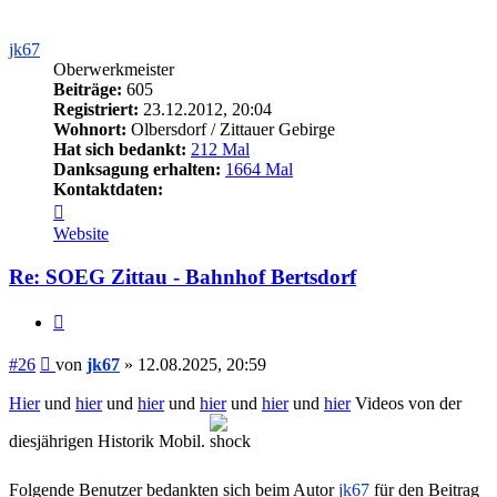
jk67
Oberwerkmeister
Beiträge:
605
Registriert:
23.12.2012, 20:04
Wohnort:
Olbersdorf / Zittauer Gebirge
Hat sich bedankt:
212 Mal
Danksagung erhalten:
1664 Mal
Kontaktdaten:
Kontaktdaten
von
Website
jk67
Re: SOEG Zittau - Bahnhof Bertsdorf
Zitieren
Beitrag
#26
von
jk67
»
12.08.2025, 20:59
Hier
und
hier
und
hier
und
hier
und
hier
und
hier
Videos von der
diesjährigen Historik Mobil.
Folgende Benutzer bedankten sich beim Autor
jk67
für den Beitrag