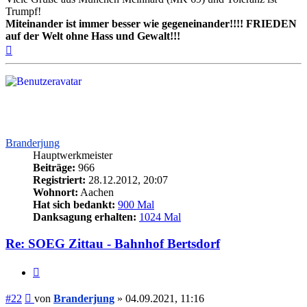
Trumpf!
Miteinander ist immer besser wie gegeneinander!!!! FRIEDEN
auf der Welt ohne Hass und Gewalt!!!
Nach
oben
Branderjung
Hauptwerkmeister
Beiträge:
966
Registriert:
28.12.2012, 20:07
Wohnort:
Aachen
Hat sich bedankt:
900 Mal
Danksagung erhalten:
1024 Mal
Re: SOEG Zittau - Bahnhof Bertsdorf
Zitieren
Beitrag
#22
von
Branderjung
»
04.09.2021, 11:16