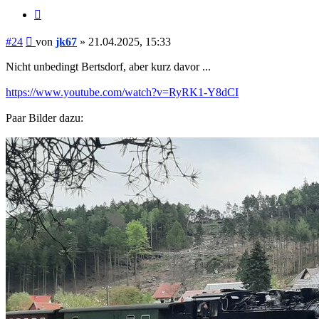
Zitieren
Beitrag
#24
von
jk67
»
21.04.2025, 15:33
Nicht unbedingt Bertsdorf, aber kurz davor ...
https://www.youtube.com/watch?v=RyRK1-Y8dCI
Paar Bilder dazu: