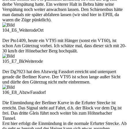
derbe Verspätung hatte. Ein weiterer Halt in Bebra hätte seine
Verspätung noch weiter anwachsen lassen. Den Schienenbus hätte
man damals nie später abfahren lassen (wir sind hier in EPIII, da
waren die Züge pünktlich).
104_E6_WeiterodeOrt
Der Pto1409, heute ein VT95 mit Hänger (sonst ein VT60), ist
schon Am Güterzug vorbei. Ich schätze mal, dass dieser sich mit 20-
30 km/h der Hönebacher Berg hochquält.
105_E7_BkWeiterode
Der Dg7923 hat den Abzweig Fassdort erreicht und unterquert
gerade die Berliner Kurve. Der VT95 ist schon lange außer Sicht
und dürfte den Güterzug nicht mehr einbremsen.
106_E8_AbzwFassdorf
Die Einmündung der Berliner Kurve in die Erfurter Strecke ist
erreicht. Das Signal steht auf Fahrt, d.h. der Block vor dem Dg ist
frei. Das dritte Gleis führt noch weiter bis zum Höhnebacher
Tunnel.
Erst hier erfolgt die Einmündung in die normale Erfurter Strecke. Ab
da geht es bergab und der Heizer kann sich etwas ausruhen.