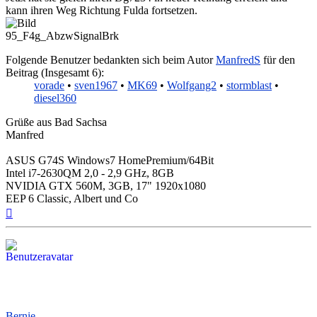
kann ihren Weg Richtung Fulda fortsetzen.
95_F4g_AbzwSignalBrk
Folgende Benutzer bedankten sich beim Autor
ManfredS
für den
Beitrag (Insgesamt 6):
vorade
•
sven1967
•
MK69
•
Wolfgang2
•
stormblast
•
diesel360
Grüße aus Bad Sachsa
Manfred
ASUS G74S Windows7 HomePremium/64Bit
Intel i7-2630QM 2,0 - 2,9 GHz, 8GB
NVIDIA GTX 560M, 3GB, 17" 1920x1080
EEP 6 Classic, Albert und Co
Nach
oben
Bernie