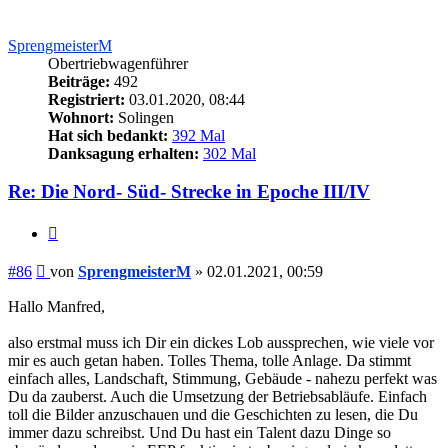
SprengmeisterM
Obertriebwagenführer
Beiträge:
492
Registriert:
03.01.2020, 08:44
Wohnort:
Solingen
Hat sich bedankt:
392 Mal
Danksagung erhalten:
302 Mal
Re: Die Nord- Süd- Strecke in Epoche III/IV
Zitieren
Beitrag
#86
von
SprengmeisterM
»
02.01.2021, 00:59
Hallo Manfred,
also erstmal muss ich Dir ein dickes Lob aussprechen, wie viele vor
mir es auch getan haben. Tolles Thema, tolle Anlage. Da stimmt
einfach alles, Landschaft, Stimmung, Gebäude - nahezu perfekt was
Du da zauberst. Auch die Umsetzung der Betriebsabläufe. Einfach
toll die Bilder anzuschauen und die Geschichten zu lesen, die Du
immer dazu schreibst. Und Du hast ein Talent dazu Dinge so