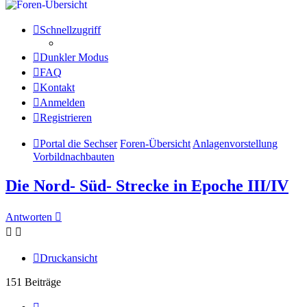
Schnellzugriff
Dunkler Modus
FAQ
Kontakt
Anmelden
Registrieren
Portal die Sechser
Foren-Übersicht
Anlagenvorstellung
Vorbildnachbauten
Die Nord- Süd- Strecke in Epoche III/IV
Antworten
Druckansicht
151 Beiträge
Seite