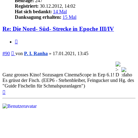
Beiträge:
247
Registriert:
30.12.2012, 14:02
Hat sich bedankt:
14 Mal
Danksagung erhalten:
15 Mal
Re: Die Nord- Süd- Strecke in Epoche III/IV
Zitieren
Beitrag
#90
von
P. I. Ranha
»
17.01.2021, 13:45
Ganz grosses Kino! Sozusagen CinemaScope in Eep 6.1!
Es grüsst der Fisch. (EEP6 - Stehenbleiber, Feingucker und Hg. des
"Guide Fischelin für Schmalspuranlagen")
Nach
oben