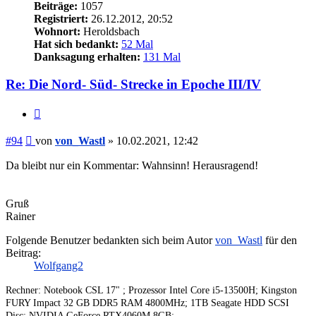
Beiträge:
1057
Registriert:
26.12.2012, 20:52
Wohnort:
Heroldsbach
Hat sich bedankt:
52 Mal
Danksagung erhalten:
131 Mal
Re: Die Nord- Süd- Strecke in Epoche III/IV
Zitieren
Beitrag
#94
von
von_Wastl
»
10.02.2021, 12:42
Da bleibt nur ein Kommentar: Wahnsinn! Herausragend!
Gruß
Rainer
Folgende Benutzer bedankten sich beim Autor
von_Wastl
für den
Beitrag:
Wolfgang2
Rechner: Notebook CSL 17" ; Prozessor Intel Core i5-13500H; Kingston
FURY Impact 32 GB DDR5 RAM 4800MHz; 1TB Seagate HDD SCSI
Disc; NVIDIA GeForce RTX4060M 8GB;