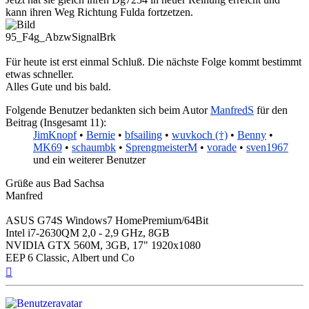
kann ihren Weg Richtung Fulda fortzetzen.
95_F4g_AbzwSignalBrk
Für heute ist erst einmal Schluß. Die nächste Folge kommt bestimmt
etwas schneller.
Alles Gute und bis bald.
Folgende Benutzer bedankten sich beim Autor
ManfredS
für den
Beitrag (Insgesamt 11):
JimKnopf
•
Bernie
•
bfsailing
•
wuvkoch (†)
•
Benny
•
MK69
•
schaumbk
•
SprengmeisterM
•
vorade
•
sven1967
und ein weiterer Benutzer
Grüße aus Bad Sachsa
Manfred
ASUS G74S Windows7 HomePremium/64Bit
Intel i7-2630QM 2,0 - 2,9 GHz, 8GB
NVIDIA GTX 560M, 3GB, 17" 1920x1080
EEP 6 Classic, Albert und Co
Nach
oben