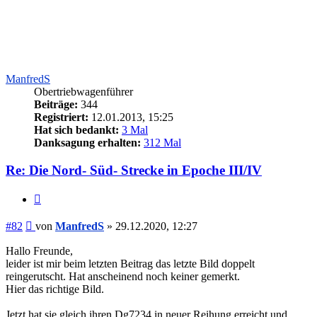
ManfredS
Obertriebwagenführer
Beiträge:
344
Registriert:
12.01.2013, 15:25
Hat sich bedankt:
3 Mal
Danksagung erhalten:
312 Mal
Re: Die Nord- Süd- Strecke in Epoche III/IV
Zitieren
Beitrag
#82
von
ManfredS
»
29.12.2020, 12:27
Hallo Freunde,
leider ist mir beim letzten Beitrag das letzte Bild doppelt
reingerutscht. Hat anscheinend noch keiner gemerkt.
Hier das richtige Bild.
Jetzt hat sie gleich ihren Dg7234 in neuer Reihung erreicht und