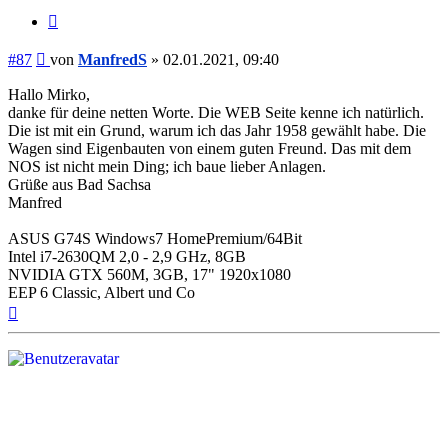
Zitieren
Beitrag
#87
von
ManfredS
»
02.01.2021, 09:40
Hallo Mirko,
danke für deine netten Worte. Die WEB Seite kenne ich natürlich.
Die ist mit ein Grund, warum ich das Jahr 1958 gewählt habe. Die
Wagen sind Eigenbauten von einem guten Freund. Das mit dem
NOS ist nicht mein Ding; ich baue lieber Anlagen.
Grüße aus Bad Sachsa
Manfred
ASUS G74S Windows7 HomePremium/64Bit
Intel i7-2630QM 2,0 - 2,9 GHz, 8GB
NVIDIA GTX 560M, 3GB, 17" 1920x1080
EEP 6 Classic, Albert und Co
Nach
oben