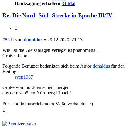
Danksagung erhalten:
31 Mal
Re: Die Nord- Süd- Strecke in Epoche III/IV
Zitieren
Beitrag
#85
von
donaldus
»
29.12.2020, 21:13
Wie Du die Gleisanlagen verlegst ist phänomenal.
Großes Kino.
Folgende Benutzer bedankten sich beim Autor
donaldus
für den
Beitrag:
sven1967
Grüße vom norddeutschen Juergen
aus dem schönen Nürnberg Eibach!
PCs sind im ausreichenden Maße vorhanden. :)
Nach
oben