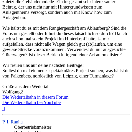
zuletzt die Gebäudemodelle. Ein insgesamt sehr interessanter
Beitrag, der uns nicht nur mit Hintergrundwissen zum
Anlagenthema versorgt, sondern auch mit Know-how zum
Anlagenbau.
Wie hältst du es mit dem Rangiergeschäft am Ablaufberg? Sind die
Fotos nur gestellt oder führst du dieses tatsächlich so durch? Da ich
auch schon mal so ein Projekt im Hinterkopf hatte, ist mir
aufgefallen, dass nicht alle Wagen gleich gut (ab)laufen, um eine
gewisse Strecke voranzukommen. Verwendest du nur ausgesuchte
Güterwagen? Ist dieser Betrieb in irgend einer Art automatisiert?
Wir freuen uns auf deine nächsten Beiträge!
Solltest du mal ein neues spektakuläres Projekt suchen, was hältst du
von Falkenberg nordöstlich von Leipzig, einer Turmanlage?
Grüße aus dem Wedertal
Wolfgang2
Die Wedertalbahn in diesem Forum
Die Wedertalbahn bei YouTube
Nach
oben
P. I. Ranha
Oberbetriebsmeister