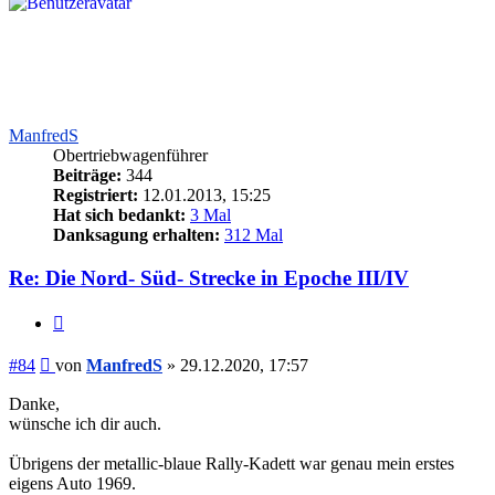
ManfredS
Obertriebwagenführer
Beiträge:
344
Registriert:
12.01.2013, 15:25
Hat sich bedankt:
3 Mal
Danksagung erhalten:
312 Mal
Re: Die Nord- Süd- Strecke in Epoche III/IV
Zitieren
Beitrag
#84
von
ManfredS
»
29.12.2020, 17:57
Danke,
wünsche ich dir auch.
Übrigens der metallic-blaue Rally-Kadett war genau mein erstes
eigens Auto 1969.