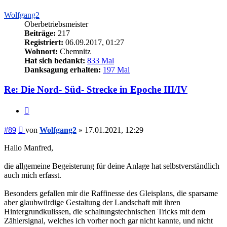
Wolfgang2
Oberbetriebsmeister
Beiträge:
217
Registriert:
06.09.2017, 01:27
Wohnort:
Chemnitz
Hat sich bedankt:
833 Mal
Danksagung erhalten:
197 Mal
Re: Die Nord- Süd- Strecke in Epoche III/IV
Zitieren
Beitrag
#89
von
Wolfgang2
»
17.01.2021, 12:29
Hallo Manfred,
die allgemeine Begeisterung für deine Anlage hat selbstverständlich
auch mich erfasst.
Besonders gefallen mir die Raffinesse des Gleisplans, die sparsame
aber glaubwürdige Gestaltung der Landschaft mit ihren
Hintergrundkulissen, die schaltungstechnischen Tricks mit dem
Zählersignal, welches ich vorher noch gar nicht kannte, und nicht