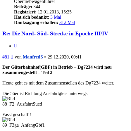
Obertriebwagenführer
Beiträge:
344
Registriert:
12.01.2013, 15:25
Hat sich bedankt:
3 Mal
Danksagung erhalten:
312 Mal
Re: Die Nord- Süd- Strecke in Epoche III/IV
Zitieren
Beitrag
#81
von
ManfredS
»
29.12.2020, 00:41
Der Güterbahnhof(GBF) in Betrieb – Dg7234 wird neu
zusammengestellt – Teil 2
Heute geht es mit dem Zusammenstellen des Dg7234 weiter.
Die 56er ist Richtung Ausfahrtgleis unterwegs.
88_F2_AusfahrtSued
Fasst geschafft!
89_F3ga_AnfangGbf1