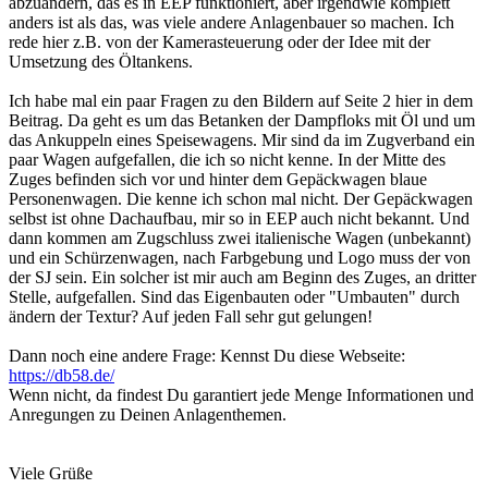
abzuändern, das es in EEP funktioniert, aber irgendwie komplett
anders ist als das, was viele andere Anlagenbauer so machen. Ich
rede hier z.B. von der Kamerasteuerung oder der Idee mit der
Umsetzung des Öltankens.
Ich habe mal ein paar Fragen zu den Bildern auf Seite 2 hier in dem
Beitrag. Da geht es um das Betanken der Dampfloks mit Öl und um
das Ankuppeln eines Speisewagens. Mir sind da im Zugverband ein
paar Wagen aufgefallen, die ich so nicht kenne. In der Mitte des
Zuges befinden sich vor und hinter dem Gepäckwagen blaue
Personenwagen. Die kenne ich schon mal nicht. Der Gepäckwagen
selbst ist ohne Dachaufbau, mir so in EEP auch nicht bekannt. Und
dann kommen am Zugschluss zwei italienische Wagen (unbekannt)
und ein Schürzenwagen, nach Farbgebung und Logo muss der von
der SJ sein. Ein solcher ist mir auch am Beginn des Zuges, an dritter
Stelle, aufgefallen. Sind das Eigenbauten oder "Umbauten" durch
ändern der Textur? Auf jeden Fall sehr gut gelungen!
Dann noch eine andere Frage: Kennst Du diese Webseite:
https://db58.de/
Wenn nicht, da findest Du garantiert jede Menge Informationen und
Anregungen zu Deinen Anlagenthemen.
Viele Grüße