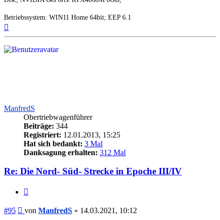
Betriebssystem: WIN11 Home 64bit; EEP 6.1
Nach
oben
ManfredS
Obertriebwagenführer
Beiträge:
344
Registriert:
12.01.2013, 15:25
Hat sich bedankt:
3 Mal
Danksagung erhalten:
312 Mal
Re: Die Nord- Süd- Strecke in Epoche III/IV
Zitieren
Beitrag
#95
von
ManfredS
»
14.03.2021, 10:12