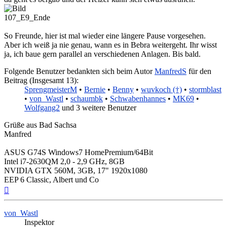
107_E9_Ende
So Freunde, hier ist mal wieder eine längere Pause vorgesehen.
Aber ich weiß ja nie genau, wann es in Bebra weitergeht. Ihr wisst
ja, ich baue gern parallel an verschiedenen Anlagen. Bis bald.
Folgende Benutzer bedankten sich beim Autor
ManfredS
für den
Beitrag (Insgesamt 13):
SprengmeisterM
•
Bernie
•
Benny
•
wuvkoch (†)
•
stormblast
•
von_Wastl
•
schaumbk
•
Schwabenhannes
•
MK69
•
Wolfgang2
und 3 weitere Benutzer
Grüße aus Bad Sachsa
Manfred
ASUS G74S Windows7 HomePremium/64Bit
Intel i7-2630QM 2,0 - 2,9 GHz, 8GB
NVIDIA GTX 560M, 3GB, 17" 1920x1080
EEP 6 Classic, Albert und Co
Nach
oben
von_Wastl
Inspektor