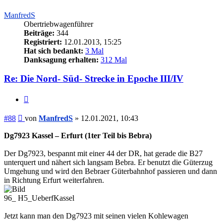
ManfredS
Obertriebwagenführer
Beiträge:
344
Registriert:
12.01.2013, 15:25
Hat sich bedankt:
3 Mal
Danksagung erhalten:
312 Mal
Re: Die Nord- Süd- Strecke in Epoche III/IV
Zitieren
Beitrag
#88
von
ManfredS
»
12.01.2021, 10:43
Dg7923 Kassel – Erfurt (1ter Teil bis Bebra)
Der Dg7923, bespannt mit einer 44 der DR, hat gerade die B27
unterquert und nähert sich langsam Bebra. Er benutzt die Güterzug
Umgehung und wird den Bebraer Güterbahnhof passieren und dann
in Richtung Erfurt weiterfahren.
96_ H5_UeberfKassel
Jetzt kann man den Dg7923 mit seinen vielen Kohlewagen