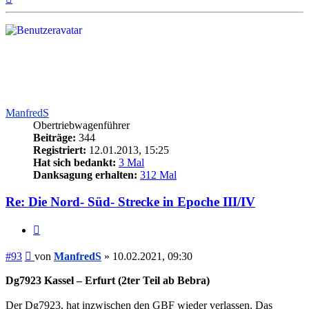
oben
ManfredS
Obertriebwagenführer
Beiträge:
344
Registriert:
12.01.2013, 15:25
Hat sich bedankt:
3 Mal
Danksagung erhalten:
312 Mal
Re: Die Nord- Süd- Strecke in Epoche III/IV
Zitieren
Beitrag
#93
von
ManfredS
»
10.02.2021, 09:30
Dg7923 Kassel – Erfurt (2ter Teil ab Bebra)
Der Dg7923, hat inzwischen den GBF wieder verlassen. Das