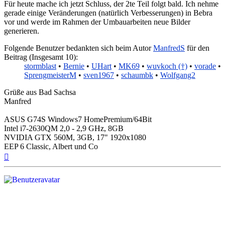
Für heute mache ich jetzt Schluss, der 2te Teil folgt bald. Ich nehme
gerade einige Veränderungen (natürlich Verbesserungen) in Bebra
vor und werde im Rahmen der Umbauarbeiten neue Bilder
generieren.
Folgende Benutzer bedankten sich beim Autor
ManfredS
für den
Beitrag (Insgesamt 10):
stormblast
•
Bernie
•
UHart
•
MK69
•
wuvkoch (†)
•
vorade
•
SprengmeisterM
•
sven1967
•
schaumbk
•
Wolfgang2
Grüße aus Bad Sachsa
Manfred
ASUS G74S Windows7 HomePremium/64Bit
Intel i7-2630QM 2,0 - 2,9 GHz, 8GB
NVIDIA GTX 560M, 3GB, 17" 1920x1080
EEP 6 Classic, Albert und Co
Nach
oben