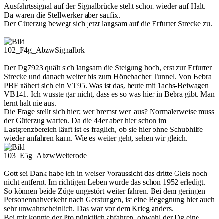
Ausfahrtssignal auf der Signalbrücke steht schon wieder auf Halt.
Da waren die Stellwerker aber saufix.
Der Güterzug bewegt sich jetzt langsam auf die Erfurter Strecke zu.
102_F4g_AbzwSignalbrk
Der Dg7923 quält sich langsam die Steigung hoch, erst zur Erfurter
Strecke und danach weiter bis zum Hönebacher Tunnel. Von Bebra
PBF nähert sich ein VT95. Was ist das, heute mit 1achs-Beiwagen
VB141. Ich wusste gar nicht, dass es so was hier in Bebra gibt. Man
lernt halt nie aus.
Die Frage stellt sich hier; wer bremst wen aus? Normalerweise muss
der Güterzug warten. Da die 44er aber hier schon im
Lastgrenzbereich läuft ist es fraglich, ob sie hier ohne Schubhilfe
wieder anfahren kann. Wie es weiter geht, sehen wir gleich.
103_E5g_AbzwWeiterode
Gott sei Dank habe ich in weiser Voraussicht das dritte Gleis noch
nicht entfernt. Im richtigen Leben wurde das schon 1952 erledigt.
So können beide Züge ungestört weiter fahren. Bei dem geringen
Personennahverkehr nach Gerstungen, ist eine Begegnung hier auch
sehr unwahrscheinlich. Das war vor dem Krieg anders.
Bei mir konnte der Pto pünktlich abfahren, obwohl der Dg eine