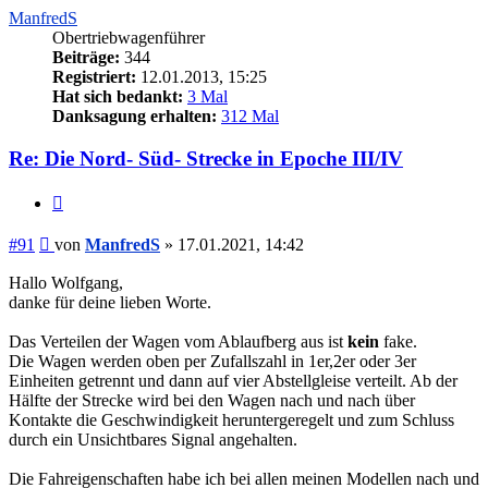
ManfredS
Obertriebwagenführer
Beiträge:
344
Registriert:
12.01.2013, 15:25
Hat sich bedankt:
3 Mal
Danksagung erhalten:
312 Mal
Re: Die Nord- Süd- Strecke in Epoche III/IV
Zitieren
Beitrag
#91
von
ManfredS
»
17.01.2021, 14:42
Hallo Wolfgang,
danke für deine lieben Worte.
Das Verteilen der Wagen vom Ablaufberg aus ist
kein
fake.
Die Wagen werden oben per Zufallszahl in 1er,2er oder 3er
Einheiten getrennt und dann auf vier Abstellgleise verteilt. Ab der
Hälfte der Strecke wird bei den Wagen nach und nach über
Kontakte die Geschwindigkeit heruntergeregelt und zum Schluss
durch ein Unsichtbares Signal angehalten.
Die Fahreigenschaften habe ich bei allen meinen Modellen nach und