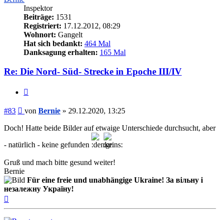
Inspektor
Beiträge:
1531
Registriert:
17.12.2012, 08:29
Wohnort:
Gangelt
Hat sich bedankt:
464 Mal
Danksagung erhalten:
165 Mal
Re: Die Nord- Süd- Strecke in Epoche III/IV
Zitieren
Beitrag
#83
von
Bernie
»
29.12.2020, 13:25
Doch! Hatte beide Bilder auf etwaige Unterschiede durchsucht, aber
- natürlich - keine gefunden
Gruß und mach bitte gesund weiter!
Bernie
Für eine freie und unabhängige Ukraine! За вільну і
незалежну Україну!
Nach
oben