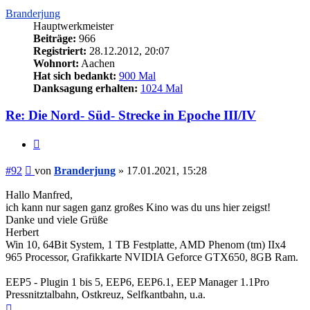
Branderjung
Hauptwerkmeister
Beiträge:
966
Registriert:
28.12.2012, 20:07
Wohnort:
Aachen
Hat sich bedankt:
900 Mal
Danksagung erhalten:
1024 Mal
Re: Die Nord- Süd- Strecke in Epoche III/IV
Zitieren
Beitrag
#92
von
Branderjung
»
17.01.2021, 15:28
Hallo Manfred,
ich kann nur sagen ganz großes Kino was du uns hier zeigst!
Danke und viele Grüße
Herbert
Win 10, 64Bit System, 1 TB Festplatte, AMD Phenom (tm) IIx4
965 Processor, Grafikkarte NVIDIA Geforce GTX650, 8GB Ram.
EEP5 - Plugin 1 bis 5, EEP6, EEP6.1, EEP Manager 1.1Pro
Pressnitztalbahn, Ostkreuz, Selfkantbahn, u.a.
Nach