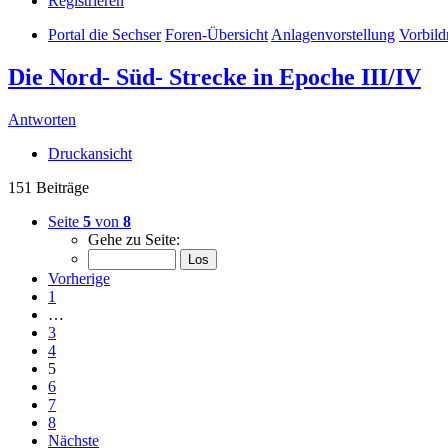
Registrieren
Portal die Sechser
Foren-Übersicht
Anlagenvorstellung
Vorbild
Die Nord- Süd- Strecke in Epoche III/IV
Antworten
Druckansicht
151 Beiträge
Seite
5
von
8
Gehe zu Seite:
Vorherige
1
…
3
4
5
6
7
8
Nächste