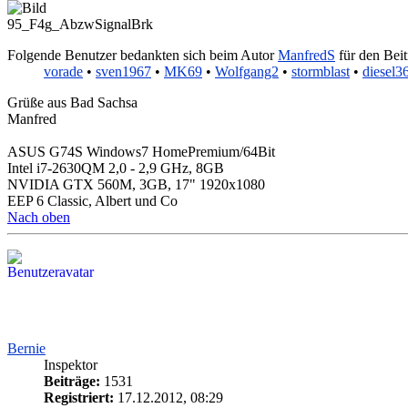
95_F4g_AbzwSignalBrk
Folgende Benutzer bedankten sich beim Autor
ManfredS
für den Beit
vorade
•
sven1967
•
MK69
•
Wolfgang2
•
stormblast
•
diesel3
Grüße aus Bad Sachsa
Manfred
ASUS G74S Windows7 HomePremium/64Bit
Intel i7-2630QM 2,0 - 2,9 GHz, 8GB
NVIDIA GTX 560M, 3GB, 17" 1920x1080
EEP 6 Classic, Albert und Co
Nach oben
Bernie
Inspektor
Beiträge:
1531
Registriert:
17.12.2012, 08:29