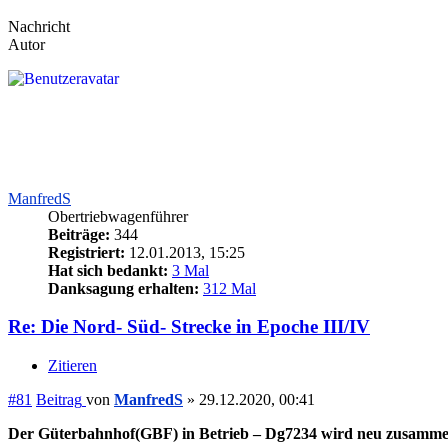
Nachricht
Autor
ManfredS
Obertriebwagenführer
Beiträge:
344
Registriert:
12.01.2013, 15:25
Hat sich bedankt:
3 Mal
Danksagung erhalten:
312 Mal
Re: Die Nord- Süd- Strecke in Epoche III/IV
Zitieren
#81
Beitrag
von
ManfredS
»
29.12.2020, 00:41
Der Güterbahnhof(GBF) in Betrieb – Dg7234 wird neu zusammeng