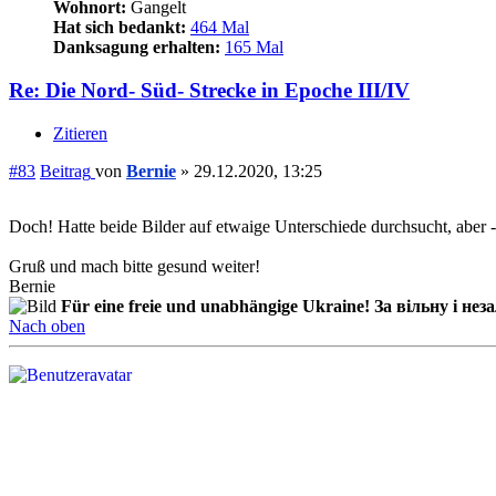
Wohnort:
Gangelt
Hat sich bedankt:
464 Mal
Danksagung erhalten:
165 Mal
Re: Die Nord- Süd- Strecke in Epoche III/IV
Zitieren
#83
Beitrag
von
Bernie
»
29.12.2020, 13:25
Doch! Hatte beide Bilder auf etwaige Unterschiede durchsucht, aber -
Gruß und mach bitte gesund weiter!
Bernie
Für eine freie und unabhängige Ukraine! За вільну і не
Nach oben