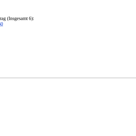
rag (Insgesamt 6):
60