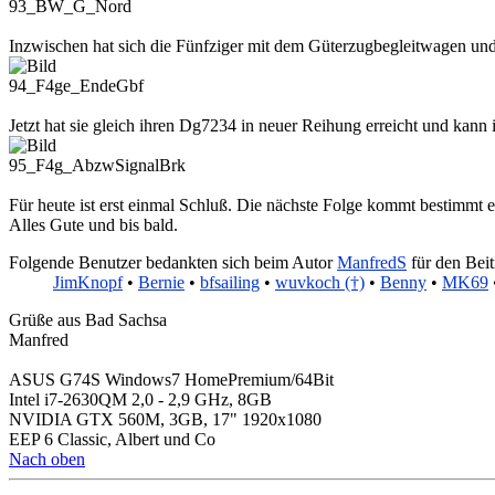
93_BW_G_Nord
Inzwischen hat sich die Fünfziger mit dem Güterzugbegleitwagen u
94_F4ge_EndeGbf
Jetzt hat sie gleich ihren Dg7234 in neuer Reihung erreicht und kann
95_F4g_AbzwSignalBrk
Für heute ist erst einmal Schluß. Die nächste Folge kommt bestimmt e
Alles Gute und bis bald.
Folgende Benutzer bedankten sich beim Autor
ManfredS
für den Beit
JimKnopf
•
Bernie
•
bfsailing
•
wuvkoch (†)
•
Benny
•
MK69
Grüße aus Bad Sachsa
Manfred
ASUS G74S Windows7 HomePremium/64Bit
Intel i7-2630QM 2,0 - 2,9 GHz, 8GB
NVIDIA GTX 560M, 3GB, 17" 1920x1080
EEP 6 Classic, Albert und Co
Nach oben