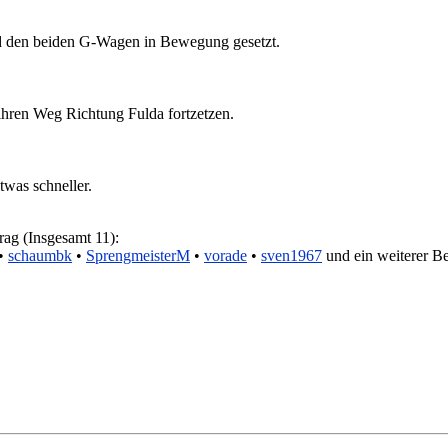
nd den beiden G-Wagen in Bewegung gesetzt.
 ihren Weg Richtung Fulda fortzetzen.
twas schneller.
rag (Insgesamt 11):
•
schaumbk
•
SprengmeisterM
•
vorade
•
sven1967
und ein weiterer B