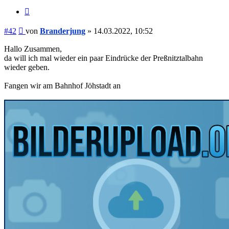
Zitieren
Beitrag
#42
von
Branderjung
»
14.03.2022, 10:52
Hallo Zusammen,
da will ich mal wieder ein paar Eindrücke der Preßnitztalbahn
wieder geben.
Fangen wir am Bahnhof Jöhstadt an