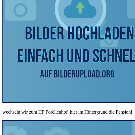
wechseln wir zum HP Forellenhof, hier im Hintergrund die Pension!