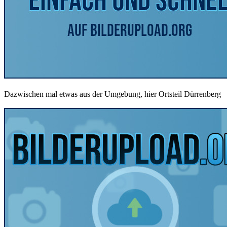
Dazwischen mal etwas aus der Umgebung, hier Ortsteil Dürrenberg