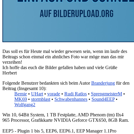
Das soll es für Heute mal wieder gewesen sein, wenn im laufe des
Beitrags schon einmal ein ahnliches Foto war möge man das mir
verzeihen!
Ich hoffe das euch die Bilder gefallen haben und viele Grüße
Herbert
Folgende Benutzer bedankten sich beim Autor
Branderjung
für den
Beitrag (Insgesamt 10):
Bernie
•
UHart
•
vorade
•
Rudi Ratlos
•
SprengmeisterM
•
MK69
•
stormblast
•
Schwabenhannes
•
Sound4EEP
•
Wolfgang2
Win 10, 64Bit System, 1 TB Festplatte, AMD Phenom (tm) IIx4
965 Processor, Grafikkarte NVIDIA Geforce GTX650, 8GB Ram.
EEP5 - Plugin 1 bis 5, EEP6, EEP6.1, EEP Manager 1.1Pro