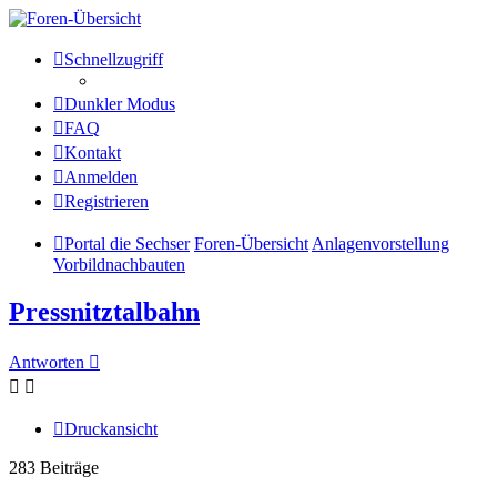
Die Sechser - Anlagenmeisterei
Schnellzugriff
und Treffpunkt für
Dunkler Modus
Eisenbahnverrückte
FAQ
Kontakt
Anmelden
Anlagenmeisterei
Registrieren
Zum Inhalt
Portal die Sechser
Foren-Übersicht
Anlagenvorstellung
Vorbildnachbauten
Pressnitztalbahn
Antworten
Druckansicht
283 Beiträge