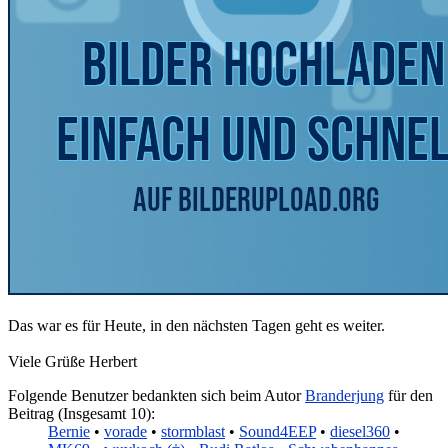
Das war es für Heute, in den nächsten Tagen geht es weiter.
Viele Grüße Herbert
Folgende Benutzer bedankten sich beim Autor
Branderjung
für den
Beitrag (Insgesamt 10):
Bernie
•
vorade
•
stormblast
•
Sound4EEP
•
diesel360
•