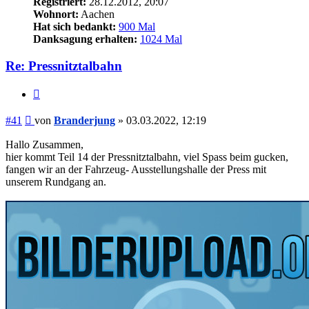
Registriert:
28.12.2012, 20:07
Wohnort:
Aachen
Hat sich bedankt:
900 Mal
Danksagung erhalten:
1024 Mal
Re: Pressnitztalbahn
Zitieren
Beitrag
#41
von
Branderjung
»
03.03.2022, 12:19
Hallo Zusammen,
hier kommt Teil 14 der Pressnitztalbahn, viel Spass beim gucken,
fangen wir an der Fahrzeug- Ausstellungshalle der Press mit
unserem Rundgang an.