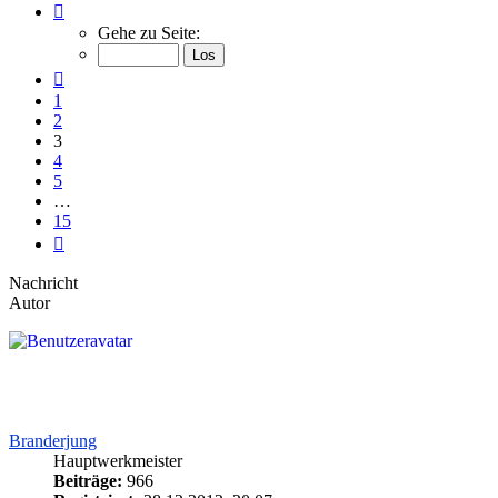
Seite
3
Gehe zu Seite:
von
15
Vorherige
1
2
3
4
5
…
15
Nächste
Nachricht
Autor
Branderjung
Hauptwerkmeister
Beiträge:
966