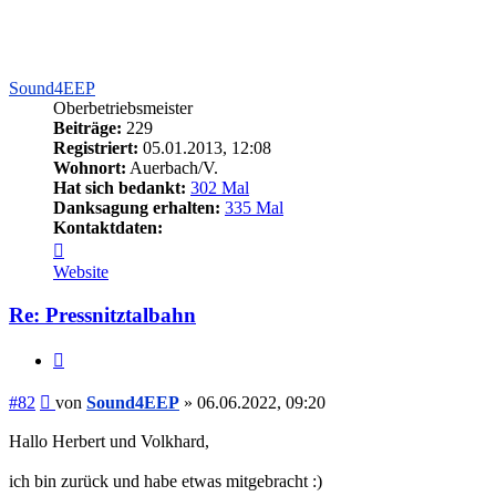
Sound4EEP
Oberbetriebsmeister
Beiträge:
229
Registriert:
05.01.2013, 12:08
Wohnort:
Auerbach/V.
Hat sich bedankt:
302 Mal
Danksagung erhalten:
335 Mal
Kontaktdaten:
Kontaktdaten
von
Website
Sound4EEP
Re: Pressnitztalbahn
Zitieren
Beitrag
#82
von
Sound4EEP
»
06.06.2022, 09:20
Hallo Herbert und Volkhard,
ich bin zurück und habe etwas mitgebracht :)