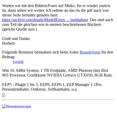
Warten wir mit den Bildern/Fotos auf Mirko, bis er wieder zurück
ist, dann sehen wir weiter. Ich nehme an das du die pdf auch von
dieser Seite herunter geladen hast:
https://archive.org/details/ModellEisen ... isenbahner
. Das sind auch
zum Teil die gleichen wie in meinen beschriebenen Büchern
(gleiche Quelle usw.)
Gruß und Danke
Herbert
Folgende Benutzer bedankten sich beim Autor
Branderjung
für den
Beitrag:
vorade
Win 10, 64Bit System, 1 TB Festplatte, AMD Phenom (tm) IIx4
965 Processor, Grafikkarte NVIDIA Geforce GTX650, 8GB Ram.
EEP5 - Plugin 1 bis 5, EEP6, EEP6.1, EEP Manager 1.1Pro
Pressnitztalbahn, Ostkreuz, Selfkantbahn, u.a.
Nach
oben