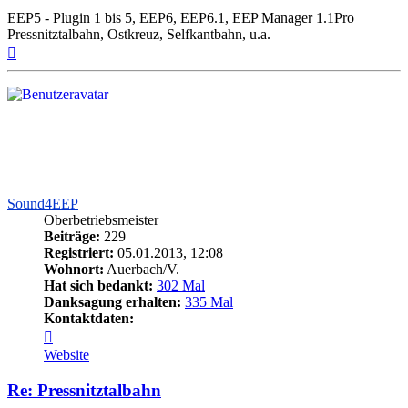
EEP5 - Plugin 1 bis 5, EEP6, EEP6.1, EEP Manager 1.1Pro
Pressnitztalbahn, Ostkreuz, Selfkantbahn, u.a.
Nach
oben
Sound4EEP
Oberbetriebsmeister
Beiträge:
229
Registriert:
05.01.2013, 12:08
Wohnort:
Auerbach/V.
Hat sich bedankt:
302 Mal
Danksagung erhalten:
335 Mal
Kontaktdaten:
Kontaktdaten
von
Website
Sound4EEP
Re: Pressnitztalbahn