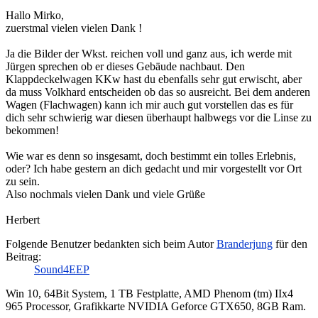
Hallo Mirko,
zuerstmal vielen vielen Dank !
Ja die Bilder der Wkst. reichen voll und ganz aus, ich werde mit
Jürgen sprechen ob er dieses Gebäude nachbaut. Den
Klappdeckelwagen KKw hast du ebenfalls sehr gut erwischt, aber
da muss Volkhard entscheiden ob das so ausreicht. Bei dem anderen
Wagen (Flachwagen) kann ich mir auch gut vorstellen das es für
dich sehr schwierig war diesen überhaupt halbwegs vor die Linse zu
bekommen!
Wie war es denn so insgesamt, doch bestimmt ein tolles Erlebnis,
oder? Ich habe gestern an dich gedacht und mir vorgestellt vor Ort
zu sein.
Also nochmals vielen Dank und viele Grüße
Herbert
Folgende Benutzer bedankten sich beim Autor
Branderjung
für den
Beitrag:
Sound4EEP
Win 10, 64Bit System, 1 TB Festplatte, AMD Phenom (tm) IIx4
965 Processor, Grafikkarte NVIDIA Geforce GTX650, 8GB Ram.