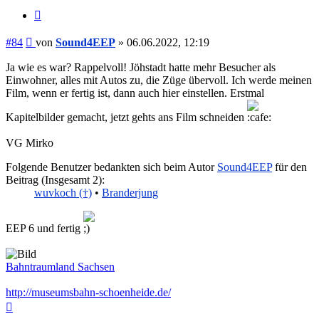
Zitieren
Beitrag
#84
von
Sound4EEP
»
06.06.2022, 12:19
Ja wie es war? Rappelvoll! Jöhstadt hatte mehr Besucher als
Einwohner, alles mit Autos zu, die Züge übervoll. Ich werde meinen
Film, wenn er fertig ist, dann auch hier einstellen. Erstmal
Kapitelbilder gemacht, jetzt gehts ans Film schneiden
VG Mirko
Folgende Benutzer bedankten sich beim Autor
Sound4EEP
für den
Beitrag (Insgesamt 2):
wuvkoch (†)
•
Branderjung
EEP 6 und fertig
Bahntraumland Sachsen
http://museumsbahn-schoenheide.de/
Nach
oben