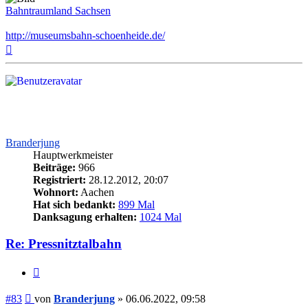
Bahntraumland Sachsen
http://museumsbahn-schoenheide.de/
Nach
oben
Branderjung
Hauptwerkmeister
Beiträge:
966
Registriert:
28.12.2012, 20:07
Wohnort:
Aachen
Hat sich bedankt:
899 Mal
Danksagung erhalten:
1024 Mal
Re: Pressnitztalbahn
Zitieren
Beitrag
#83
von
Branderjung
»
06.06.2022, 09:58