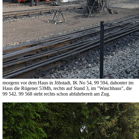
morgens vor dem Haus in Jöhstadt, IK No 54, 99 594, dahonter im
Haus die Rügener 53Mh, rechts auf Stand 3, im "Waschhaus", die
99 542. 99 568 steht rechts schon abfahrbereit am Zug.