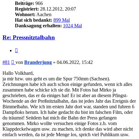
Beiträge:
966
Registriert:
28.12.2012, 20:07
Wohnort:
Aachen
Hat sich bedankt:
899 Mal
Danksagung erhalten:
1024 Mal
Re: Pressnitztalbahn
Zitieren
Beitrag
#81
von
Branderjung
»
04.06.2022, 15:42
Hallo Volkhard,
ja mir bzw. uns geht es um die Spur 750mm (Sachsen).
Zeichnungen habe ich auch schon einige gefunden, wenn ich alles
zusammen habe schicke ich sie dir. Mit Fotos hat Mirko ja
geschrieben, das er da einiges hat! Er ist aber an diesem Pfingst-
Wochende an der Preßnitztalbahn, das ist jedes Jahr das Ereignis der
Bimmelbahn. Wie ich im ersten Jahr dort war, standen und fuhren 6
Dampfloks herum. Ich habe gedacht du bist im falschen Film, oder
du träumst! Seitdem hat mich die Bahn der Press gefangen
genommen. Mirko wollte versuchen einige Fotos z.b. vom
Klappdeckelwagen usw. zu machen, ich denke das wird aber nicht
einfach werden, da ist jede Menge los, sprich viel Publikum usw.