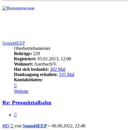
Sound4EEP
Oberbetriebsmeister
Beiträge:
229
Registriert:
05.01.2013, 12:08
Wohnort:
Auerbach/V.
Hat sich bedankt:
302 Mal
Danksagung erhalten:
335 Mal
Kontaktdaten:
Kontaktdaten
von
Website
Sound4EEP
Re: Pressnitztalbahn
Zitieren
Beitrag
#85
von
Sound4EEP
»
06.06.2022, 22:48