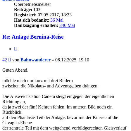
Oberbetriebsmeister
Beiträge:
103
Registriert:
07.05.2017, 18:23
Hat sich bedankt:
36 Mal
Danksagung erhalten:
346 Mal
Re: Anlage Bernina-Reise
Zitieren
Beitrag
#2
von
Bahnwanderer
»
06.12.2025, 19:10
Guten Abend,
möchte mich nur kurz mit drei Bildern
zwischen die Nikolaus- und Adventsgaben drängen:
Die Ausweichstation Cadera steigt entgegen der eigentlichen
Richtung an,
da ja zwei der fünf Kehren fehlen. Im unteren Bild noch ein
Rückblick
auf den Phantasie-Teil der Anlage, bevor mit der Kurve auf die
Cavaglia-Ebene
der zentrale Teil mit dem weitgehend vorbildgerechten Gleisverlauf