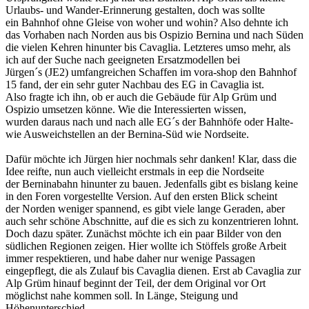
Urlaubs- und Wander-Erinnerung gestalten, doch was sollte
ein Bahnhof ohne Gleise von woher und wohin? Also dehnte ich
das Vorhaben nach Norden aus bis Ospizio Bernina und nach Süden
die vielen Kehren hinunter bis Cavaglia. Letzteres umso mehr, als
ich auf der Suche nach geeigneten Ersatzmodellen bei
Jürgen´s (JE2) umfangreichen Schaffen im vora-shop den Bahnhof
15 fand, der ein sehr guter Nachbau des EG in Cavaglia ist.
Also fragte ich ihn, ob er auch die Gebäude für Alp Grüm und
Ospizio umsetzen könne. Wie die Interessierten wissen,
wurden daraus nach und nach alle EG´s der Bahnhöfe oder Halte-
wie Ausweichstellen an der Bernina-Süd wie Nordseite.
Dafür möchte ich Jürgen hier nochmals sehr danken! Klar, dass die
Idee reifte, nun auch vielleicht erstmals in eep die Nordseite
der Berninabahn hinunter zu bauen. Jedenfalls gibt es bislang keine
in den Foren vorgestellte Version. Auf den ersten Blick scheint
der Norden weniger spannend, es gibt viele lange Geraden, aber
auch sehr schöne Abschnitte, auf die es sich zu konzentrieren lohnt.
Doch dazu später. Zunächst möchte ich ein paar Bilder von den
südlichen Regionen zeigen. Hier wollte ich Stöffels große Arbeit
immer respektieren, und habe daher nur wenige Passagen
eingepflegt, die als Zulauf bis Cavaglia dienen. Erst ab Cavaglia zur
Alp Grüm hinauf beginnt der Teil, der dem Original vor Ort
möglichst nahe kommen soll. In Länge, Steigung und
Höhenunterschied.