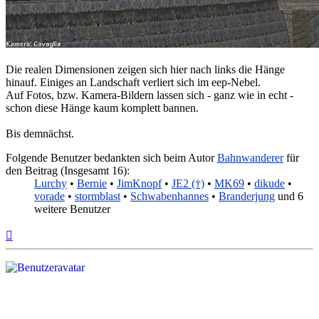
Die realen Dimensionen zeigen sich hier nach links die Hänge
hinauf. Einiges an Landschaft verliert sich im eep-Nebel.
Auf Fotos, bzw. Kamera-Bildern lassen sich - ganz wie in echt -
schon diese Hänge kaum komplett bannen.
Bis demnächst.
Folgende Benutzer bedankten sich beim Autor
Bahnwanderer
für
den Beitrag (Insgesamt 16):
Lurchy
•
Bernie
•
JimKnopf
•
JE2 (†)
•
MK69
•
dikude
•
vorade
•
stormblast
•
Schwabenhannes
•
Branderjung
und 6
weitere Benutzer
Nach
oben