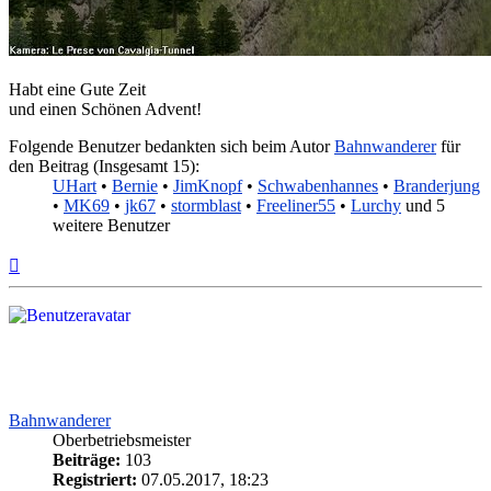
Habt eine Gute Zeit
und einen Schönen Advent!
Folgende Benutzer bedankten sich beim Autor
Bahnwanderer
für
den Beitrag (Insgesamt 15):
UHart
•
Bernie
•
JimKnopf
•
Schwabenhannes
•
Branderjung
•
MK69
•
jk67
•
stormblast
•
Freeliner55
•
Lurchy
und 5
weitere Benutzer
Nach
oben
Bahnwanderer
Oberbetriebsmeister
Beiträge:
103
Registriert:
07.05.2017, 18:23