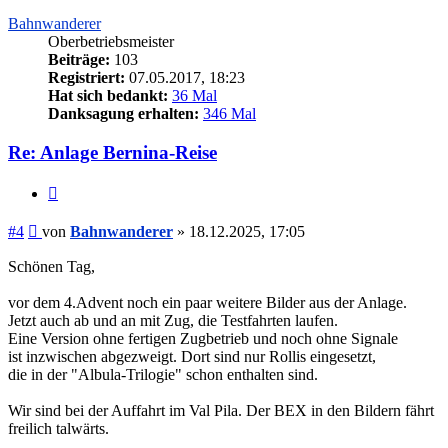
Bahnwanderer
Oberbetriebsmeister
Beiträge:
103
Registriert:
07.05.2017, 18:23
Hat sich bedankt:
36 Mal
Danksagung erhalten:
346 Mal
Re: Anlage Bernina-Reise
Zitieren
Beitrag
#4
von
Bahnwanderer
»
18.12.2025, 17:05
Schönen Tag,
vor dem 4.Advent noch ein paar weitere Bilder aus der Anlage.
Jetzt auch ab und an mit Zug, die Testfahrten laufen.
Eine Version ohne fertigen Zugbetrieb und noch ohne Signale
ist inzwischen abgezweigt. Dort sind nur Rollis eingesetzt,
die in der "Albula-Trilogie" schon enthalten sind.
Wir sind bei der Auffahrt im Val Pila. Der BEX in den Bildern fährt
freilich talwärts.