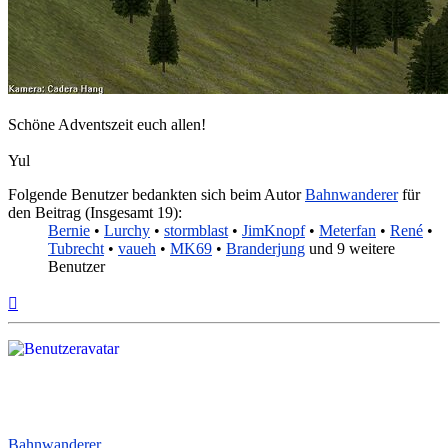
Schöne Adventszeit euch allen!
Yul
Folgende Benutzer bedankten sich beim Autor
Bahnwanderer
für
den Beitrag (Insgesamt 19):
Bernie
•
Lurchy
•
stormblast
•
JimKnopf
•
Meterfan
•
René
•
Tubrecht
•
vaueh
•
MK69
•
Branderjung
und 9 weitere
Benutzer
Nach
oben
Bahnwanderer