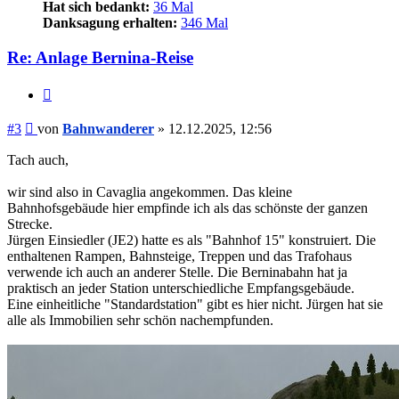
Hat sich bedankt:
36 Mal
Danksagung erhalten:
346 Mal
Re: Anlage Bernina-Reise
Zitieren
Beitrag
#3
von
Bahnwanderer
»
12.12.2025, 12:56
Tach auch,
wir sind also in Cavaglia angekommen. Das kleine
Bahnhofsgebäude hier empfinde ich als das schönste der ganzen
Strecke.
Jürgen Einsiedler (JE2) hatte es als "Bahnhof 15" konstruiert. Die
enthaltenen Rampen, Bahnsteige, Treppen und das Trafohaus
verwende ich auch an anderer Stelle. Die Berninabahn hat ja
praktisch an jeder Station unterschiedliche Empfangsgebäude.
Eine einheitliche "Standardstation" gibt es hier nicht. Jürgen hat sie
alle als Immobilien sehr schön nachempfunden.