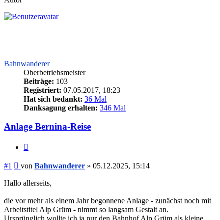
Bahnwanderer
Oberbetriebsmeister
Beiträge:
103
Registriert:
07.05.2017, 18:23
Hat sich bedankt:
36 Mal
Danksagung erhalten:
346 Mal
Anlage Bernina-Reise
Zitieren
Beitrag
#1
von
Bahnwanderer
»
05.12.2025, 15:14
Hallo allerseits,
die vor mehr als einem Jahr begonnene Anlage - zunächst noch mit
Arbeitstitel Alp Grüm - nimmt so langsam Gestalt an.
Ursprünglich wollte ich ja nur den Bahnhof Alp Grüm als kleine