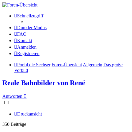
Die Sechser - Anlagenmeisterei
Schnellzugriff
und Treffpunkt für
Dunkler Modus
Eisenbahnverrückte
FAQ
Kontakt
Anmelden
Anlagenmeisterei
Registrieren
Zum Inhalt
Portal die Sechser
Foren-Übersicht
Allgemein
Das große
Vorbild
Reale Bahnbilder von René
Antworten
Druckansicht
350 Beiträge