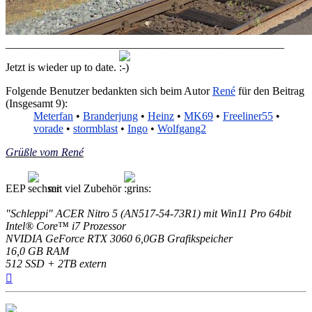
__________________________________________________
Jetzt is wieder up to date.
Folgende Benutzer bedankten sich beim Autor
René
für den Beitrag
(Insgesamt 9):
Meterfan
•
Branderjung
•
Heinz
•
MK69
•
Freeliner55
•
vorade
•
stormblast
•
Ingo
•
Wolfgang2
Grüßle vom René
EEP
mit viel Zubehör
"Schleppi" ACER Nitro 5 (AN517-54-73R1) mit Win11 Pro 64bit
Intel® Core™ i7 Prozessor
NVIDIA GeForce RTX 3060 6,0GB Grafikspeicher
16,0 GB RAM
512 SSD + 2TB extern
Nach
oben