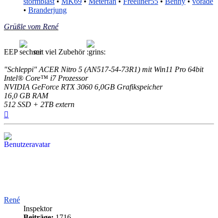
stormblast
•
MK69
•
Meterfan
•
Freeliner55
•
Benny
•
vorade
•
Branderjung
Grüßle vom René
EEP
mit viel Zubehör
"Schleppi" ACER Nitro 5 (AN517-54-73R1) mit Win11 Pro 64bit
Intel® Core™ i7 Prozessor
NVIDIA GeForce RTX 3060 6,0GB Grafikspeicher
16,0 GB RAM
512 SSD + 2TB extern
Nach
oben
René
Inspektor
Beiträge:
1716