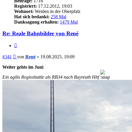
Beiträge:
1716
Registriert:
17.12.2012, 19:03
Wohnort:
Weiden in der Oberpfalz
Hat sich bedankt:
258 Mal
Danksagung erhalten:
1479 Mal
Re: Reale Bahnbilder von René
Zitieren
Beitrag
#341
von
René
»
19.08.2025, 19:09
Weiter gehts im Juni
Ein agilis Regioshuttle als RB34 nach Bayreuth Hbf