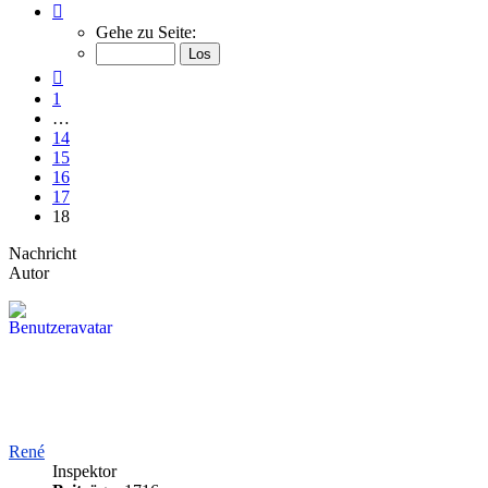
Seite
18
Gehe zu Seite:
von
18
Vorherige
1
…
14
15
16
17
18
Nachricht
Autor
René
Inspektor