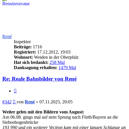
René
Inspektor
Beiträge:
1716
Registriert:
17.12.2012, 19:03
Wohnort:
Weiden in der Oberpfalz
Hat sich bedankt:
258 Mal
Danksagung erhalten:
1479 Mal
Re: Reale Bahnbilder von René
Zitieren
Beitrag
#342
von
René
»
07.11.2025, 20:05
Weiter gehts mit den Bildern vom August:
Am 06.08. gings mal auf nem Sprung nach Fürth/Bayern an die
Siebenbogenbrücke
193 990 und ein weiterer Vectron kam mit einer langen Schlange an