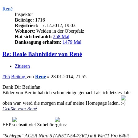
René
Inspektor
Beiträge:
1716
Registriert:
17.12.2012, 19:03
Wohnort:
Weiden in der Oberpfalz
Hat sich bedankt:
258 Mal
Danksagung erhalten:
1479 Mal
Re: Reale Bahnbilder von René
Zitieren
#65
Beitrag
von
René
»
28.01.2014, 21:55
Dank Dir Berlinfan.
Bilder von Berlin hab ich schon einige gemacht als ich letztes Jahr
oben war, werd die morgen mal auf meine Homepage laden.
Grüßle vom René
EEP
mit viel Zubehör
"Schleppi" ACER Nitro 5 (AN517-54-73R1) mit Win11 Pro 64bit