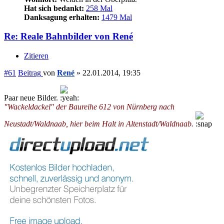
Hat sich bedankt:
258 Mal
Danksagung erhalten:
1479 Mal
Re: Reale Bahnbilder von René
Zitieren
#61
Beitrag
von
René
»
22.01.2014, 19:35
Paar neue Bilder.
"Wackeldackel" der Baureihe 612 von Nürnberg nach
Neustadt/Waldnaab, hier beim Halt in Altenstadt/Waldnaab.