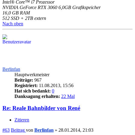
Intel® Core™ i7 Prozessor
NVIDIA GeForce RTX 3060 6,0GB Grafikspeicher
16,0 GB RAM
512 SSD + 2TB extern
Nach oben
Berlinfan
Hauptwerkmeister
Beiträge:
967
Registriert:
11.08.2013, 15:56
Hat sich bedankt:
0
Danksagung erhalten:
22 Mal
Re: Reale Bahnbilder von René
Zitieren
#63
Beitrag
von
Berlinfan
»
28.01.2014, 21:03