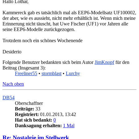
Hallo Lothar,
Kammereck gab es tatsächlich mal als EEP6-Modellsatz UF100002,
der aber, wie es aussieht, nicht mehr erhältlich ist. Wenn mich meine
Erinnerung nicht täuscht, hat Uwe Fischer (UF1) vor Jahren alle
seine EEP6-Modelle zurückgezogen.
Trotzdem noch ein schönes Wochenende
Desiderio
Folgende Benutzer bedankten sich beim Autor
JimKnopf
für den
Beitrag (Insgesamt 3):
Freeliner55
•
stormblast
•
Lurchy
Nach oben
DB54
Oberschaffner
Beiträge:
33
Registriert:
01.01.2013, 13:42
Hat sich bedankt:
0
Danksagung erhalten:
1 Mal
Re: Nostalgie im Stellwerk