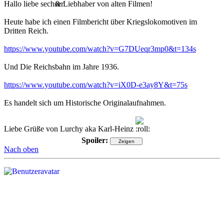
Hallo liebe
& Liebhaber von alten Filmen!
Heute habe ich einen Filmbericht über Kriegslokomotiven im
Dritten Reich.
https://www.youtube.com/watch?v=G7DUeqr3mp0&t=134s
Und Die Reichsbahn im Jahre 1936.
https://www.youtube.com/watch?v=iX0D-e3ay8Y&t=75s
Es handelt sich um Historische Originalaufnahmen.
Liebe Grüße von Lurchy aka Karl-Heinz
Spoiler:
Nach oben