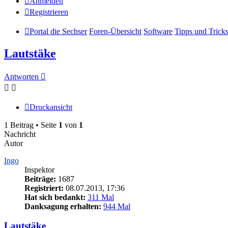
Anmelden
Registrieren
Portal die Sechser
Foren-Übersicht
Software
Tipps und Trick
Lautstäke
Antworten
Druckansicht
1 Beitrag • Seite
1
von
1
Nachricht
Autor
Ingo
Inspektor
Beiträge:
1687
Registriert:
08.07.2013, 17:36
Hat sich bedankt:
311 Mal
Danksagung erhalten:
944 Mal
Lautstäke