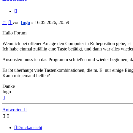
Zitieren
Beitrag
#1
von
Ingo
»
16.05.2026, 20:59
Hallo Forum,
Wenn ich bei offener Anlage den Computer in Ruheposition gebe, i
Ich habe einmal zufällig eine Taste betätigt, und dann war alles wiede
Ansonsten muss ich das Programm schließen und wieder beginnen, da
Es ibt überhaupt viele Tastenkombinationen, die m. E. nur einige Ei
Kann mir jemand helfen?
Danke
Ingo
Nach
oben
Antworten
Druckansicht