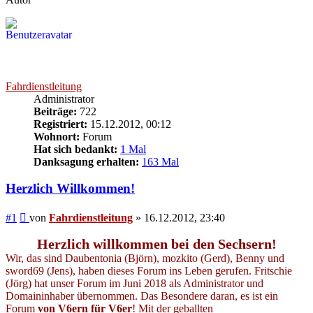
Fahrdienstleitung
Administrator
Beiträge:
722
Registriert:
15.12.2012, 00:12
Wohnort:
Forum
Hat sich bedankt:
1 Mal
Danksagung erhalten:
163 Mal
Herzlich Willkommen!
Beitrag
#1
von
Fahrdienstleitung
»
16.12.2012, 23:40
Herzlich willkommen bei den Sechsern!
Wir, das sind Daubentonia (Björn), mozkito (Gerd), Benny und
sword69 (Jens), haben dieses Forum ins Leben gerufen. Fritschie
(Jörg) hat unser Forum im Juni 2018 als Administrator und
Domaininhaber übernommen. Das Besondere daran, es ist ein
Forum
von V6ern für V6er
! Mit der geballten