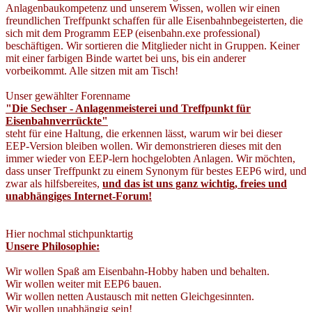
Anlagenbaukompetenz und unserem Wissen, wollen wir einen
freundlichen Treffpunkt schaffen für alle Eisenbahnbegeisterten, die
sich mit dem Programm EEP (eisenbahn.exe professional)
beschäftigen. Wir sortieren die Mitglieder nicht in Gruppen. Keiner
mit einer farbigen Binde wartet bei uns, bis ein anderer
vorbeikommt. Alle sitzen mit am Tisch!
Unser gewählter Forenname
"Die Sechser - Anlagenmeisterei und Treffpunkt für
Eisenbahnverrückte"
steht für eine Haltung, die erkennen lässt, warum wir bei dieser
EEP-Version bleiben wollen. Wir demonstrieren dieses mit den
immer wieder von EEP-lern hochgelobten Anlagen. Wir möchten,
dass unser Treffpunkt zu einem Synonym für bestes EEP6 wird, und
zwar als hilfsbereites,
und das ist uns ganz wichtig, freies und
unabhängiges Internet-Forum!
Hier nochmal stichpunktartig
Unsere Philosophie:
Wir wollen Spaß am Eisenbahn-Hobby haben und behalten.
Wir wollen weiter mit EEP6 bauen.
Wir wollen netten Austausch mit netten Gleichgesinnten.
Wir wollen unabhängig sein!