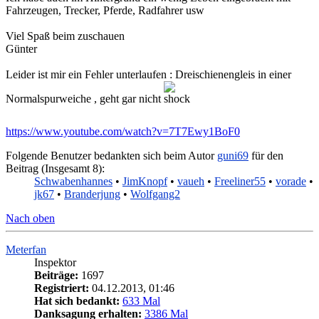
Fahrzeugen, Trecker, Pferde, Radfahrer usw
Viel Spaß beim zuschauen
Günter
Leider ist mir ein Fehler unterlaufen : Dreischienengleis in einer
Normalspurweiche , geht gar nicht
https://www.youtube.com/watch?v=7T7Ewy1BoF0
Folgende Benutzer bedankten sich beim Autor
guni69
für den
Beitrag (Insgesamt 8):
Schwabenhannes
•
JimKnopf
•
vaueh
•
Freeliner55
•
vorade
•
jk67
•
Branderjung
•
Wolfgang2
Nach oben
Meterfan
Inspektor
Beiträge:
1697
Registriert:
04.12.2013, 01:46
Hat sich bedankt:
633 Mal
Danksagung erhalten:
3386 Mal