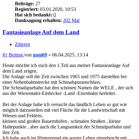
Beiträge:
27
Registriert:
03.01.2020, 10:53
Hat sich bedankt:
0
Danksagung erhalten:
202 Mal
Fantasieanlage Auf dem Land
Zitieren
#1
Beitrag
von
guni69
»
06.04.2025, 13:14
Heute möchte ich euch den 1.Teil aus meiner Fantasieanlage Auf
dem Land zeigen.
Die Anlage soll die Zeit zwischen 1965 und 1975 darstellen bei
einer Nebenbahnstrecke mit Schmalspuranschluss.
Die Schmalspurbahn hat den schönen Namen die WELE , der sich
aus der Wiesentaler-Einbecker -Land -Eisenbahn herleitet.
Bei der Anlage habe ich versucht das ländlich Leben so gut wie
möglich darzustellen mit viel Fläche für die Landwirtschaft mit
Wiesen und Feldern,
kleinen und großen Bauernhöfen , schmalen Straßen , kleine
Haltepunkte , aber auch die Langsamkeit der Schmalpurbahn und
ihre Zeit.
Ich habe auch im Hintergrund ein wenig Leben eingebracht mit