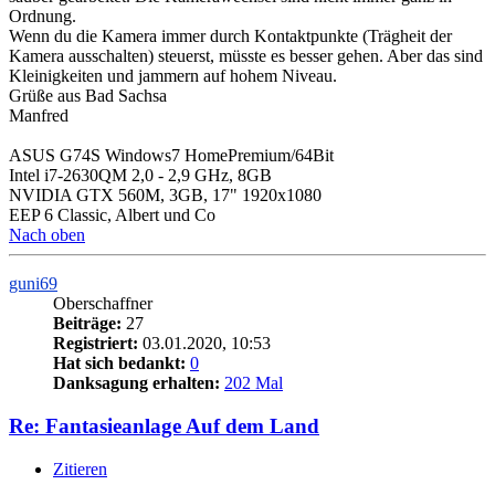
Ordnung.
Wenn du die Kamera immer durch Kontaktpunkte (Trägheit der
Kamera ausschalten) steuerst, müsste es besser gehen. Aber das sind
Kleinigkeiten und jammern auf hohem Niveau.
Grüße aus Bad Sachsa
Manfred
ASUS G74S Windows7 HomePremium/64Bit
Intel i7-2630QM 2,0 - 2,9 GHz, 8GB
NVIDIA GTX 560M, 3GB, 17" 1920x1080
EEP 6 Classic, Albert und Co
Nach oben
guni69
Oberschaffner
Beiträge:
27
Registriert:
03.01.2020, 10:53
Hat sich bedankt:
0
Danksagung erhalten:
202 Mal
Re: Fantasieanlage Auf dem Land
Zitieren