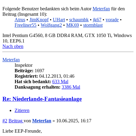
Folgende Benutzer bedankten sich beim Autor
Meterfan
für den
Beitrag (Insgesamt 10):
Atrus
•
JimKnopf
•
UHart
•
schaumbk
•
jk67
•
vorade
•
Freeliner55
•
Wolfgang2
•
MK69
•
stormblast
Intel Pentium G4560, 8 GB DDR4 RAM, GTX 1050 Ti, Windows
10, EEP6.1
Nach oben
Meterfan
Inspektor
Beiträge:
1697
Registriert:
04.12.2013, 01:46
Hat sich bedankt:
633 Mal
Danksagung erhalten:
3386 Mal
Re: Niederlande-Fantasieanlage
Zitieren
#2
Beitrag
von
Meterfan
»
10.06.2025, 16:17
Liebe EEP-Freunde,