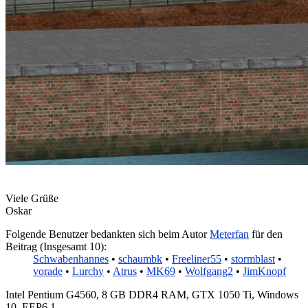
Viele Grüße
Oskar
Folgende Benutzer bedankten sich beim Autor
Meterfan
für den
Beitrag (Insgesamt 10):
Schwabenhannes
•
schaumbk
•
Freeliner55
•
stormblast
•
vorade
•
Lurchy
•
Atrus
•
MK69
•
Wolfgang2
•
JimKnopf
Intel Pentium G4560, 8 GB DDR4 RAM, GTX 1050 Ti, Windows
10, EEP6.1