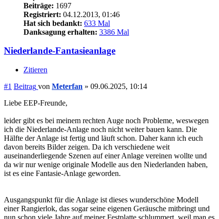
Beiträge:
1697
Registriert:
04.12.2013, 01:46
Hat sich bedankt:
633 Mal
Danksagung erhalten:
3386 Mal
Niederlande-Fantasieanlage
Zitieren
#1
Beitrag
von
Meterfan
»
09.06.2025, 10:14
Liebe EEP-Freunde,
leider gibt es bei meinem rechten Auge noch Probleme, weswegen
ich die Niederlande-Anlage noch nicht weiter bauen kann. Die
Hälfte der Anlage ist fertig und läuft schon. Daher kann ich euch
davon bereits Bilder zeigen. Da ich verschiedene weit
auseinanderliegende Szenen auf einer Anlage vereinen wollte und
da wir nur wenige originale Modelle aus den Niederlanden haben,
ist es eine Fantasie-Anlage geworden.
Ausgangspunkt für die Anlage ist dieses wunderschöne Modell
einer Rangierlok, das sogar seine eigenen Geräusche mitbringt und
nun schon viele Jahre auf meiner Festplatte schlummert, weil man es