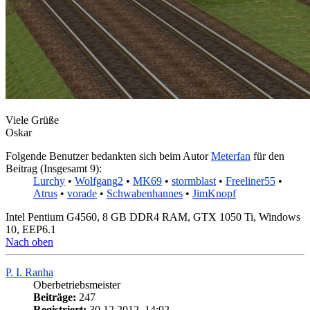
Viele Grüße
Oskar
Folgende Benutzer bedankten sich beim Autor
Meterfan
für den
Beitrag (Insgesamt 9):
Lurchy
•
Wolfgang2
•
MK69
•
stormblast
•
Freeliner55
•
Atrus
•
vorade
•
Schwabenhannes
•
JimKnopf
Intel Pentium G4560, 8 GB DDR4 RAM, GTX 1050 Ti, Windows
10, EEP6.1
Nach oben
P. I. Ranha
Oberbetriebsmeister
Beiträge:
247
Registriert:
30.12.2012, 14:02