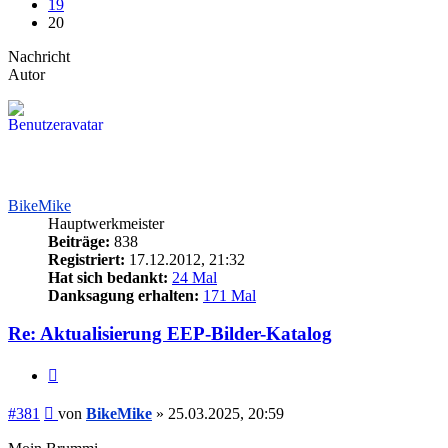
19
20
Nachricht
Autor
BikeMike
Hauptwerkmeister
Beiträge:
838
Registriert:
17.12.2012, 21:32
Hat sich bedankt:
24 Mal
Danksagung erhalten:
171 Mal
Re: Aktualisierung EEP-Bilder-Katalog
Zitieren
Beitrag
#381
von
BikeMike
»
25.03.2025, 20:59