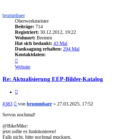
brummbaer
Oberwerkmeister
Beiträge:
714
Registriert:
30.12.2012, 19:22
Wohnort:
Bremen
Hat sich bedankt:
43 Mal
Danksagung erhalten:
294 Mal
Kontaktdaten:
Kontaktdaten
von
Website
brummbaer
Re: Aktualisierung EEP-Bilder-Katalog
Zitieren
Beitrag
#383
von
brummbaer
»
27.03.2025, 17:52
Servus nochmal!
@BikeMike:
jetzt sollte es funktionieren!
Falls nicht, bitte nochmal mucksen.