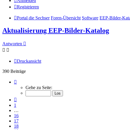
Anmelden
Registrieren
Portal die Sechser
Foren-Übersicht
Software
EEP-Bilder-Kat
Aktualisierung EEP-Bilder-Katalog
Antworten
Druckansicht
390 Beiträge
Seite
20
Gehe zu Seite:
von
20
Vorherige
1
…
16
17
18