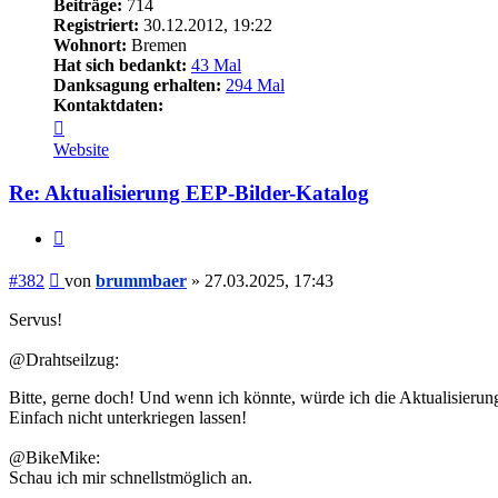
Beiträge:
714
Registriert:
30.12.2012, 19:22
Wohnort:
Bremen
Hat sich bedankt:
43 Mal
Danksagung erhalten:
294 Mal
Kontaktdaten:
Kontaktdaten
von
Website
brummbaer
Re: Aktualisierung EEP-Bilder-Katalog
Zitieren
Beitrag
#382
von
brummbaer
»
27.03.2025, 17:43
Servus!
@Drahtseilzug:
Bitte, gerne doch! Und wenn ich könnte, würde ich die Aktualisierun
Einfach nicht unterkriegen lassen!
@BikeMike:
Schau ich mir schnellstmöglich an.