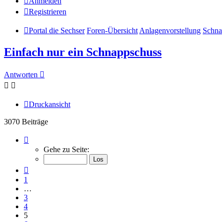
Anmelden
Registrieren
Portal die Sechser
Foren-Übersicht
Anlagenvorstellung
Schna
Einfach nur ein Schnappschuss
Antworten
Druckansicht
3070 Beiträge
Seite
5
Gehe zu Seite:
von
154
Vorherige
1
…
3
4
5