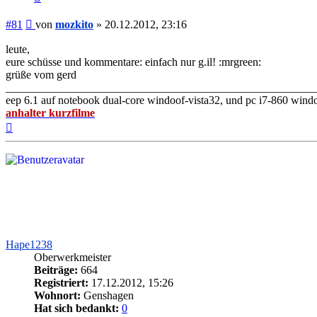
Beitrag
#81
von
mozkito
»
20.12.2012, 23:16
leute,
eure schüsse und kommentare: einfach nur g.il! :mrgreen:
grüße vom gerd
_______________________________________________________
eep 6.1 auf notebook dual-core windoof-vista32, und pc i7-860 wind
anhalter kurzfilme
Nach
oben
Hape1238
Oberwerkmeister
Beiträge:
664
Registriert:
17.12.2012, 15:26
Wohnort:
Genshagen
Hat sich bedankt:
0