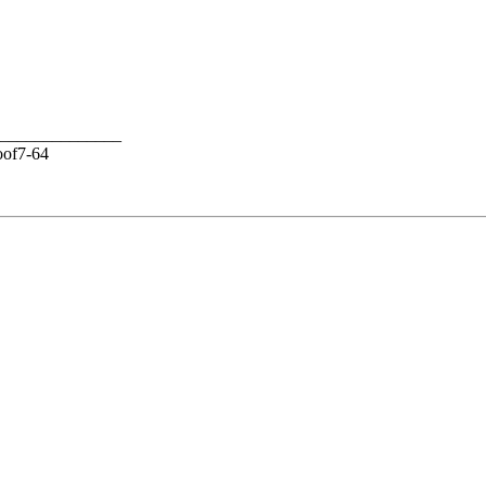
______________
oof7-64