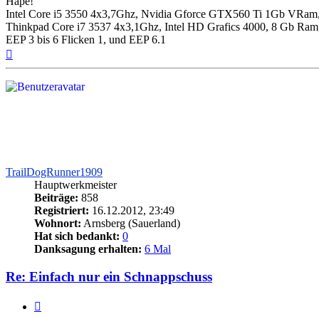
Hape!
Intel Core i5 3550 4x3,7Ghz, Nvidia Gforce GTX560 Ti 1Gb VRam
Thinkpad Core i7 3537 4x3,1Ghz, Intel HD Grafics 4000, 8 Gb Ram
EEP 3 bis 6 Flicken 1, und EEP 6.1
Nach
oben
TrailDogRunner1909
Hauptwerkmeister
Beiträge:
858
Registriert:
16.12.2012, 23:49
Wohnort:
Arnsberg (Sauerland)
Hat sich bedankt:
0
Danksagung erhalten:
6 Mal
Re: Einfach nur ein Schnappschuss
Zitieren