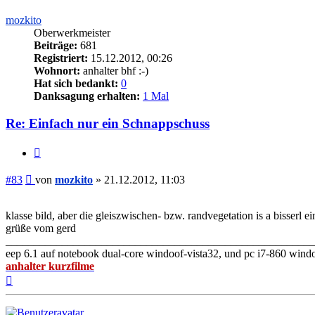
mozkito
Oberwerkmeister
Beiträge:
681
Registriert:
15.12.2012, 00:26
Wohnort:
anhalter bhf :-)
Hat sich bedankt:
0
Danksagung erhalten:
1 Mal
Re: Einfach nur ein Schnappschuss
Zitieren
Beitrag
#83
von
mozkito
»
21.12.2012, 11:03
klasse bild, aber die gleiszwischen- bzw. randvegetation is a bisserl ei
grüße vom gerd
_______________________________________________________
eep 6.1 auf notebook dual-core windoof-vista32, und pc i7-860 wind
anhalter kurzfilme
Nach
oben