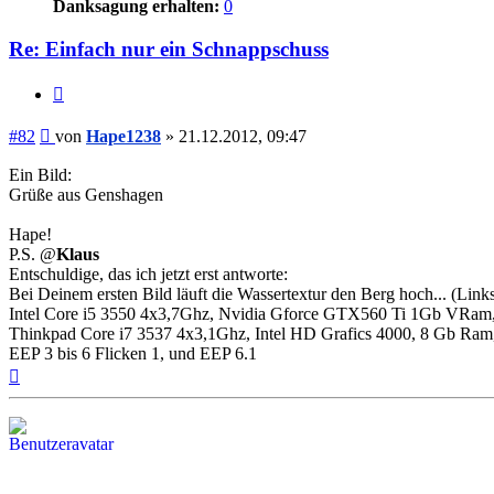
Danksagung erhalten:
0
Re: Einfach nur ein Schnappschuss
Zitieren
Beitrag
#82
von
Hape1238
»
21.12.2012, 09:47
Ein Bild:
Grüße aus Genshagen
Hape!
P.S. @
Klaus
Entschuldige, das ich jetzt erst antworte:
Bei Deinem ersten Bild läuft die Wassertextur den Berg hoch... (Links
Intel Core i5 3550 4x3,7Ghz, Nvidia Gforce GTX560 Ti 1Gb VRam
Thinkpad Core i7 3537 4x3,1Ghz, Intel HD Grafics 4000, 8 Gb Ram
EEP 3 bis 6 Flicken 1, und EEP 6.1
Nach
oben