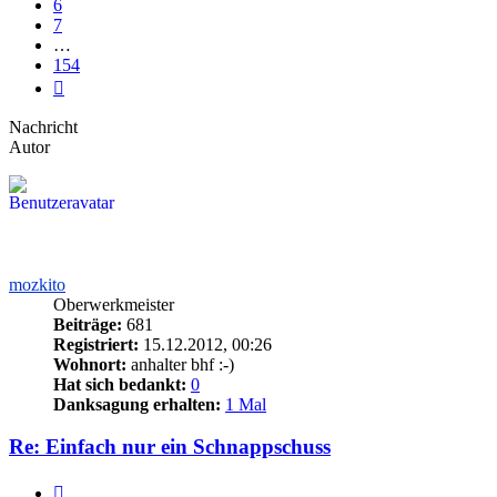
6
7
…
154
Nächste
Nachricht
Autor
mozkito
Oberwerkmeister
Beiträge:
681
Registriert:
15.12.2012, 00:26
Wohnort:
anhalter bhf :-)
Hat sich bedankt:
0
Danksagung erhalten:
1 Mal
Re: Einfach nur ein Schnappschuss
Zitieren