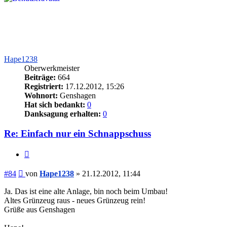
Hape1238
Oberwerkmeister
Beiträge:
664
Registriert:
17.12.2012, 15:26
Wohnort:
Genshagen
Hat sich bedankt:
0
Danksagung erhalten:
0
Re: Einfach nur ein Schnappschuss
Zitieren
Beitrag
#84
von
Hape1238
»
21.12.2012, 11:44
Ja. Das ist eine alte Anlage, bin noch beim Umbau!
Altes Grünzeug raus - neues Grünzeug rein!
Grüße aus Genshagen