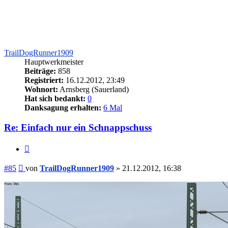
TrailDogRunner1909
Hauptwerkmeister
Beiträge:
858
Registriert:
16.12.2012, 23:49
Wohnort:
Arnsberg (Sauerland)
Hat sich bedankt:
0
Danksagung erhalten:
6 Mal
Re: Einfach nur ein Schnappschuss
Zitieren
Beitrag
#85
von
TrailDogRunner1909
»
21.12.2012, 16:38