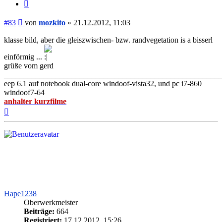
Zitieren
Beitrag
#83
von
mozkito
»
21.12.2012, 11:03
klasse bild, aber die gleiszwischen- bzw. randvegetation is a bisserl
einförmig ...
grüße vom gerd
_______________________________________________________
eep 6.1 auf notebook dual-core windoof-vista32, und pc i7-860
windoof7-64
anhalter kurzfilme
Nach
oben
Hape1238
Oberwerkmeister
Beiträge:
664
Registriert:
17.12.2012, 15:26