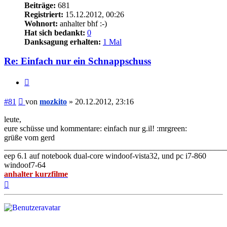
Beiträge:
681
Registriert:
15.12.2012, 00:26
Wohnort:
anhalter bhf :-)
Hat sich bedankt:
0
Danksagung erhalten:
1 Mal
Re: Einfach nur ein Schnappschuss
Zitieren
Beitrag
#81
von
mozkito
»
20.12.2012, 23:16
leute,
eure schüsse und kommentare: einfach nur g.il! :mrgreen:
grüße vom gerd
_______________________________________________________
eep 6.1 auf notebook dual-core windoof-vista32, und pc i7-860
windoof7-64
anhalter kurzfilme
Nach
oben