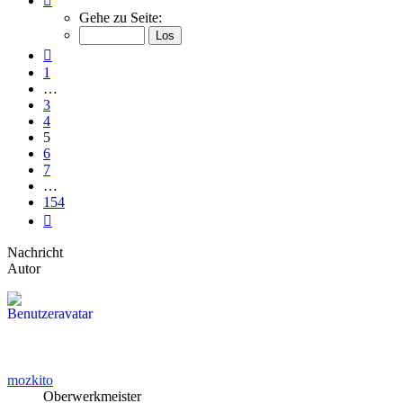
5
Gehe zu Seite:
von
154
Vorherige
1
…
3
4
5
6
7
…
154
Nächste
Nachricht
Autor
mozkito
Oberwerkmeister