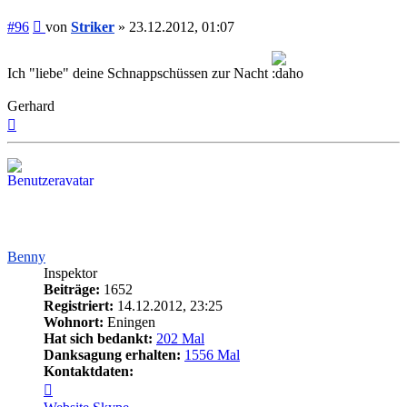
Beitrag
#96
von
Striker
»
23.12.2012, 01:07
Ich "liebe" deine Schnappschüssen zur Nacht
Gerhard
Nach
oben
Benny
Inspektor
Beiträge:
1652
Registriert:
14.12.2012, 23:25
Wohnort:
Eningen
Hat sich bedankt:
202 Mal
Danksagung erhalten:
1556 Mal
Kontaktdaten:
Kontaktdaten
von