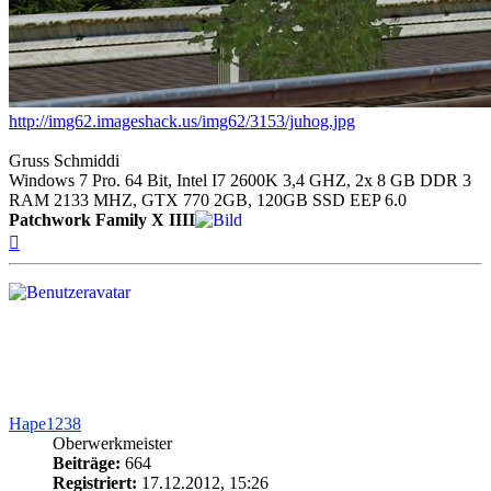
http://img62.imageshack.us/img62/3153/juhog.jpg
Gruss Schmiddi
Windows 7 Pro. 64 Bit, Intel I7 2600K 3,4 GHZ, 2x 8 GB DDR 3
RAM 2133 MHZ, GTX 770 2GB, 120GB SSD EEP 6.0
Patchwork Family X IIII
Nach
oben
Hape1238
Oberwerkmeister
Beiträge:
664
Registriert:
17.12.2012, 15:26