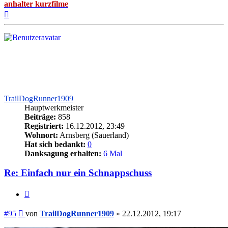
anhalter kurzfilme
Nach
oben
TrailDogRunner1909
Hauptwerkmeister
Beiträge:
858
Registriert:
16.12.2012, 23:49
Wohnort:
Arnsberg (Sauerland)
Hat sich bedankt:
0
Danksagung erhalten:
6 Mal
Re: Einfach nur ein Schnappschuss
Zitieren
Beitrag
#95
von
TrailDogRunner1909
»
22.12.2012, 19:17