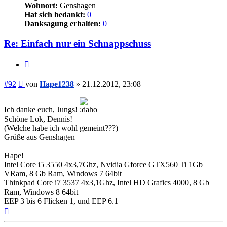
Wohnort:
Genshagen
Hat sich bedankt:
0
Danksagung erhalten:
0
Re: Einfach nur ein Schnappschuss
Zitieren
Beitrag
#92
von
Hape1238
»
21.12.2012, 23:08
Ich danke euch, Jungs!
Schöne Lok, Dennis!
(Welche habe ich wohl gemeint???)
Grüße aus Genshagen
Hape!
Intel Core i5 3550 4x3,7Ghz, Nvidia Gforce GTX560 Ti 1Gb
VRam, 8 Gb Ram, Windows 7 64bit
Thinkpad Core i7 3537 4x3,1Ghz, Intel HD Grafics 4000, 8 Gb
Ram, Windows 8 64bit
EEP 3 bis 6 Flicken 1, und EEP 6.1
Nach
oben