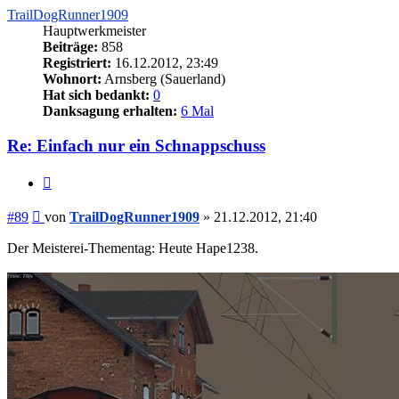
TrailDogRunner1909
Hauptwerkmeister
Beiträge:
858
Registriert:
16.12.2012, 23:49
Wohnort:
Arnsberg (Sauerland)
Hat sich bedankt:
0
Danksagung erhalten:
6 Mal
Re: Einfach nur ein Schnappschuss
Zitieren
Beitrag
#89
von
TrailDogRunner1909
»
21.12.2012, 21:40
Der Meisterei-Thementag: Heute Hape1238.