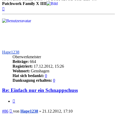
Patchwork Family X IIII
Nach
oben
Hape1238
Oberwerkmeister
Beiträge:
664
Registriert:
17.12.2012, 15:26
Wohnort:
Genshagen
Hat sich bedankt:
0
Danksagung erhalten:
0
Re: Einfach nur ein Schnappschuss
Zitieren
Beitrag
#86
von
Hape1238
»
21.12.2012, 17:10