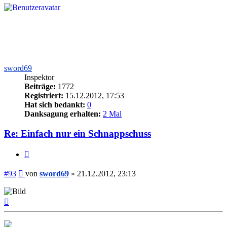
sword69
Inspektor
Beiträge:
1772
Registriert:
15.12.2012, 17:53
Hat sich bedankt:
0
Danksagung erhalten:
2 Mal
Re: Einfach nur ein Schnappschuss
Zitieren
Beitrag
#93
von
sword69
»
21.12.2012, 23:13
Nach
oben