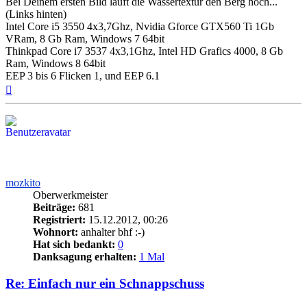
Bei Deinem ersten Bild läuft die Wassertextur den Berg hoch...
(Links hinten)
Intel Core i5 3550 4x3,7Ghz, Nvidia Gforce GTX560 Ti 1Gb
VRam, 8 Gb Ram, Windows 7 64bit
Thinkpad Core i7 3537 4x3,1Ghz, Intel HD Grafics 4000, 8 Gb
Ram, Windows 8 64bit
EEP 3 bis 6 Flicken 1, und EEP 6.1
Nach
oben
mozkito
Oberwerkmeister
Beiträge:
681
Registriert:
15.12.2012, 00:26
Wohnort:
anhalter bhf :-)
Hat sich bedankt:
0
Danksagung erhalten:
1 Mal
Re: Einfach nur ein Schnappschuss