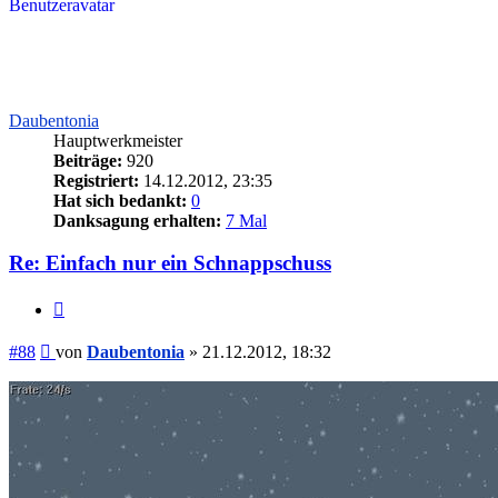
Daubentonia
Hauptwerkmeister
Beiträge:
920
Registriert:
14.12.2012, 23:35
Hat sich bedankt:
0
Danksagung erhalten:
7 Mal
Re: Einfach nur ein Schnappschuss
Zitieren
Beitrag
#88
von
Daubentonia
»
21.12.2012, 18:32