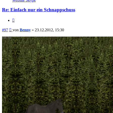
Website
Skype
Benny
Re: Einfach nur ein Schnappschuss
Zitieren
Beitrag
#97
von
Benny
»
23.12.2012, 15:30