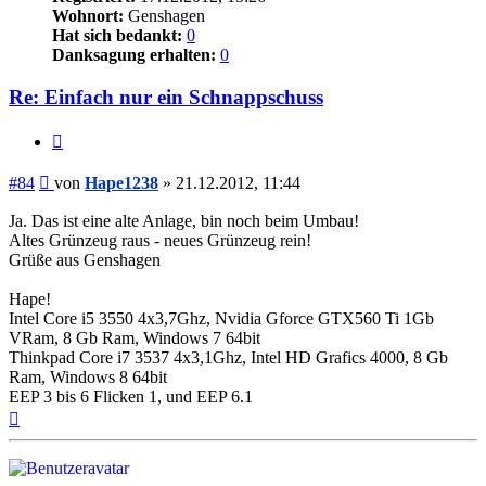
Wohnort:
Genshagen
Hat sich bedankt:
0
Danksagung erhalten:
0
Re: Einfach nur ein Schnappschuss
Zitieren
Beitrag
#84
von
Hape1238
»
21.12.2012, 11:44
Ja. Das ist eine alte Anlage, bin noch beim Umbau!
Altes Grünzeug raus - neues Grünzeug rein!
Grüße aus Genshagen
Hape!
Intel Core i5 3550 4x3,7Ghz, Nvidia Gforce GTX560 Ti 1Gb
VRam, 8 Gb Ram, Windows 7 64bit
Thinkpad Core i7 3537 4x3,1Ghz, Intel HD Grafics 4000, 8 Gb
Ram, Windows 8 64bit
EEP 3 bis 6 Flicken 1, und EEP 6.1
Nach
oben