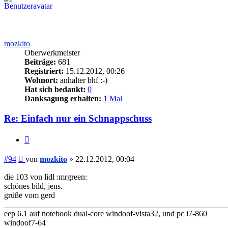
mozkito
Oberwerkmeister
Beiträge:
681
Registriert:
15.12.2012, 00:26
Wohnort:
anhalter bhf :-)
Hat sich bedankt:
0
Danksagung erhalten:
1 Mal
Re: Einfach nur ein Schnappschuss
Zitieren
Beitrag
#94
von
mozkito
»
22.12.2012, 00:04
die 103 von lidl :mrgreen:
schönes bild, jens.
grüße vom gerd
_______________________________________________________
eep 6.1 auf notebook dual-core windoof-vista32, und pc i7-860
windoof7-64