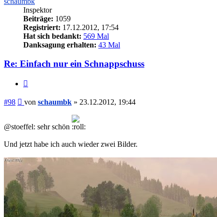
schaumbk
Inspektor
Beiträge:
1059
Registriert:
17.12.2012, 17:54
Hat sich bedankt:
569 Mal
Danksagung erhalten:
43 Mal
Re: Einfach nur ein Schnappschuss
Zitieren
Beitrag
#98
von
schaumbk
»
23.12.2012, 19:44
@stoeffel: sehr schön
Und jetzt habe ich auch wieder zwei Bilder.