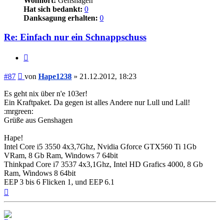
Wohnort:
Genshagen
Hat sich bedankt:
0
Danksagung erhalten:
0
Re: Einfach nur ein Schnappschuss
Zitieren
Beitrag
#87
von
Hape1238
»
21.12.2012, 18:23
Es geht nix über n'e 103er!
Ein Kraftpaket. Da gegen ist alles Andere nur Lull und Lall!
:mrgreen:
Grüße aus Genshagen
Hape!
Intel Core i5 3550 4x3,7Ghz, Nvidia Gforce GTX560 Ti 1Gb
VRam, 8 Gb Ram, Windows 7 64bit
Thinkpad Core i7 3537 4x3,1Ghz, Intel HD Grafics 4000, 8 Gb
Ram, Windows 8 64bit
EEP 3 bis 6 Flicken 1, und EEP 6.1
Nach
oben