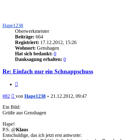
Hape1238
Oberwerkmeister
Beiträge:
664
Registriert:
17.12.2012, 15:26
Wohnort:
Genshagen
Hat sich bedankt:
0
Danksagung erhalten:
0
Re: Einfach nur ein Schnappschuss
Zitieren
Beitrag
#82
von
Hape1238
»
21.12.2012, 09:47
Ein Bild:
Grüße aus Genshagen
Hape!
P.S. @
Klaus
Entschuldige, das ich jetzt erst antworte: