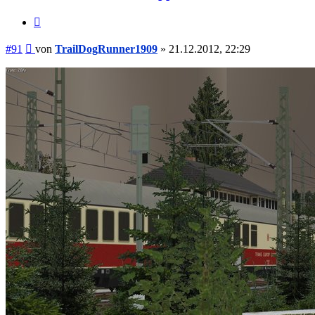
Zitieren
Beitrag
#91
von
TrailDogRunner1909
»
21.12.2012, 22:29