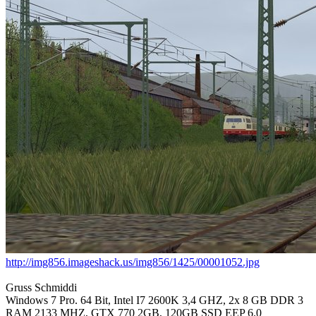
http://img856.imageshack.us/img856/1425/00001052.jpg
Gruss Schmiddi
Windows 7 Pro. 64 Bit, Intel I7 2600K 3,4 GHZ, 2x 8 GB DDR 3
RAM 2133 MHZ, GTX 770 2GB, 120GB SSD EEP 6.0