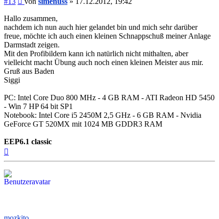
#13
von
simenuss
»
17.12.2012, 19:42
Hallo zusammen,
nachdem ich nun auch hier gelandet bin und mich sehr darüber
freue, möchte ich auch einen kleinen Schnappschuß meiner Anlage
Darmstadt zeigen.
Mit den Profibildern kann ich natürlich nicht mithalten, aber
vielleicht macht Übung auch noch einen kleinen Meister aus mir.
Gruß aus Baden
Siggi
PC: Intel Core Duo 800 MHz - 4 GB RAM - ATI Radeon HD 5450
- Win 7 HP 64 bit SP1
Notebook: Intel Core i5 2450M 2,5 GHz - 6 GB RAM - Nvidia
GeForce GT 520MX mit 1024 MB GDDR3 RAM
EEP6.1 classic
Nach
oben
mozkito