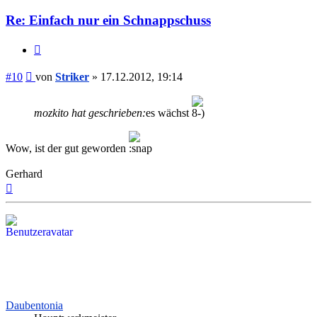
Re: Einfach nur ein Schnappschuss
Zitieren
Beitrag
#10
von
Striker
»
17.12.2012, 19:14
mozkito hat geschrieben:
es wächst
Wow, ist der gut geworden
Gerhard
Nach
oben
Daubentonia