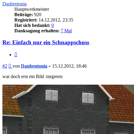
Daubentonia
Hauptwerkmeister
Beiträge:
920
Registriert:
14.12.2012, 23:35
Hat sich bedankt:
0
Danksagung erhalten:
7 Mal
Re: Einfach nur ein Schnappschuss
Zitieren
Beitrag
#2
von
Daubentonia
»
15.12.2012, 18:46
war doch erst ein Bild :mrgreen: