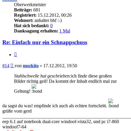
Oberwerkmeister
Beiträge:
681
Registriert:
15.12.2012, 00:26
Wohnort:
anhalter bhf :-)
Hat sich bedankt:
0
Danksagung erhalten:
1 Mal
Re: Einfach nur ein Schnappschuss
Zitieren
Beitrag
#14
von
mozkito
»
17.12.2012, 19:50
Stahlschwelle hat geschrieben:
ich finde diese großen
Bilder richtig geil! Da kommt der Inhalt endlich mal zur
Geltung!
da sagst du was! empfinde ich auch als echten fortschritt.
grüße vom gerd
_______________________________________________________
eep 6.1 auf notebook dual-core windoof-vista32, und pc i7-860
windoof7-64