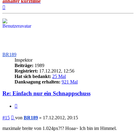
anhalter kurzfilme
Nach
oben
BR189
Inspektor
Beiträge:
1989
Registriert:
17.12.2012, 12:56
Hat sich bedankt:
25 Mal
Danksagung erhalten:
921 Mal
Re: Einfach nur ein Schnappschuss
Zitieren
Beitrag
#15
von
BR189
»
17.12.2012, 20:15
maximale breite von 1.024px?!? Hoaa~ Ich bin im Himmel.