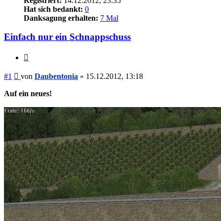
Registriert:
14.12.2012, 23:35
Hat sich bedankt:
0
Danksagung erhalten:
7 Mal
Einfach nur ein Schnappschuss
Zitieren
Beitrag
#1
von
Daubentonia
»
15.12.2012, 13:18
Auf ein neues!