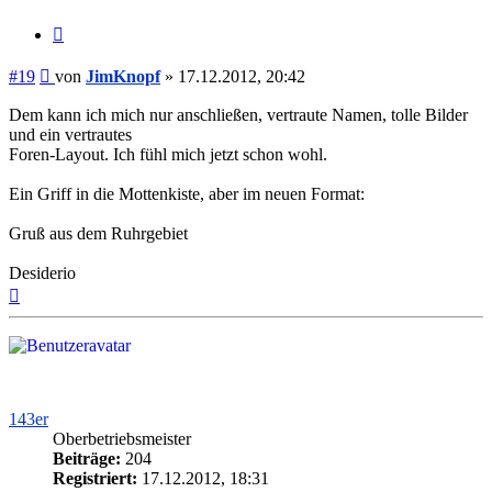
Zitieren
Beitrag
#19
von
JimKnopf
»
17.12.2012, 20:42
Dem kann ich mich nur anschließen, vertraute Namen, tolle Bilder
und ein vertrautes
Foren-Layout. Ich fühl mich jetzt schon wohl.
Ein Griff in die Mottenkiste, aber im neuen Format:
Gruß aus dem Ruhrgebiet
Desiderio
Nach
oben
143er
Oberbetriebsmeister
Beiträge:
204
Registriert:
17.12.2012, 18:31