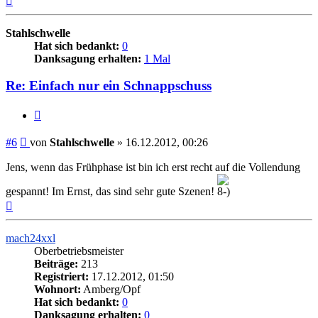
oben
Stahlschwelle
Hat sich bedankt:
0
Danksagung erhalten:
1 Mal
Re: Einfach nur ein Schnappschuss
Zitieren
Beitrag
#6
von
Stahlschwelle
»
16.12.2012, 00:26
Jens, wenn das Frühphase ist bin ich erst recht auf die Vollendung
gespannt! Im Ernst, das sind sehr gute Szenen!
Nach
oben
mach24xxl
Oberbetriebsmeister
Beiträge:
213
Registriert:
17.12.2012, 01:50
Wohnort:
Amberg/Opf
Hat sich bedankt:
0
Danksagung erhalten:
0