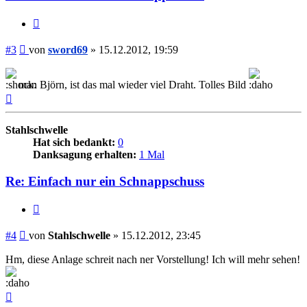
Zitieren
Beitrag
#3
von
sword69
»
15.12.2012, 19:59
man Björn, ist das mal wieder viel Draht. Tolles Bild
Nach
oben
Stahlschwelle
Hat sich bedankt:
0
Danksagung erhalten:
1 Mal
Re: Einfach nur ein Schnappschuss
Zitieren
Beitrag
#4
von
Stahlschwelle
»
15.12.2012, 23:45
Hm, diese Anlage schreit nach ner Vorstellung! Ich will mehr sehen!
Nach
oben