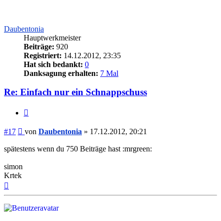
Daubentonia
Hauptwerkmeister
Beiträge:
920
Registriert:
14.12.2012, 23:35
Hat sich bedankt:
0
Danksagung erhalten:
7 Mal
Re: Einfach nur ein Schnappschuss
Zitieren
Beitrag
#17
von
Daubentonia
»
17.12.2012, 20:21
spätestens wenn du 750 Beiträge hast :mrgreen:
simon
Krtek
Nach
oben