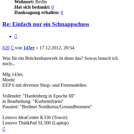
Wohnort:
Berlin
Hat sich bedankt:
0
Danksagung erhalten:
0
Re: Einfach nur ein Schnappschuss
Zitieren
Beitrag
#20
von
143er
»
17.12.2012, 20:54
Was für ein Brückenbauwerk ist denn das? Sowas brauch ich
noch...
Mfg 143er,
Moritz
EEP 6 mit diversen Shop- und Freemodellen
Vollendet: "Hardenberg in Epoche III"
in Bearbeitung: "Kurbenr(h)ein"
Pausiert: "Berliner Nordkreuz/Gesundbrunnen"
Lenovo IdeaCentre K330 (Tower)
Lenovo ThinkPad SL500 (Laptop)
Nach
oben