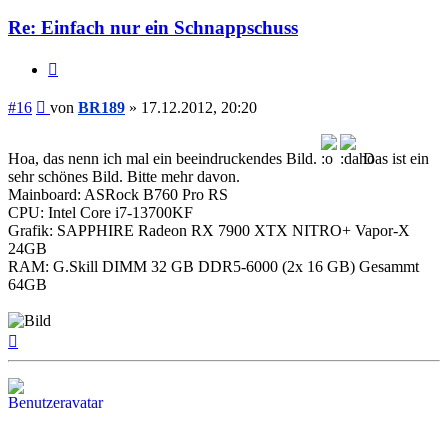
Re: Einfach nur ein Schnappschuss
Zitieren
Beitrag
#16
von
BR189
»
17.12.2012, 20:20
Hoa, das nenn ich mal ein beeindruckendes Bild.
Das ist ein
sehr schönes Bild. Bitte mehr davon.
Mainboard: ASRock B760 Pro RS
CPU: Intel Core i7-13700KF
Grafik: SAPPHIRE Radeon RX 7900 XTX NITRO+ Vapor-X
24GB
RAM: G.Skill DIMM 32 GB DDR5-6000 (2x 16 GB) Gesammt
64GB
Nach
oben