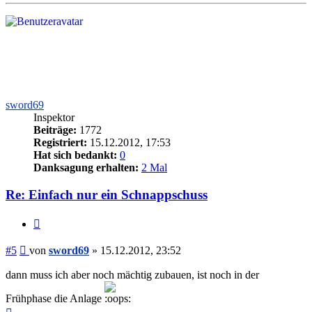
sword69
Inspektor
Beiträge:
1772
Registriert:
15.12.2012, 17:53
Hat sich bedankt:
0
Danksagung erhalten:
2 Mal
Re: Einfach nur ein Schnappschuss
Zitieren
Beitrag
#5
von
sword69
»
15.12.2012, 23:52
dann muss ich aber noch mächtig zubauen, ist noch in der
Frühphase die Anlage
Nach