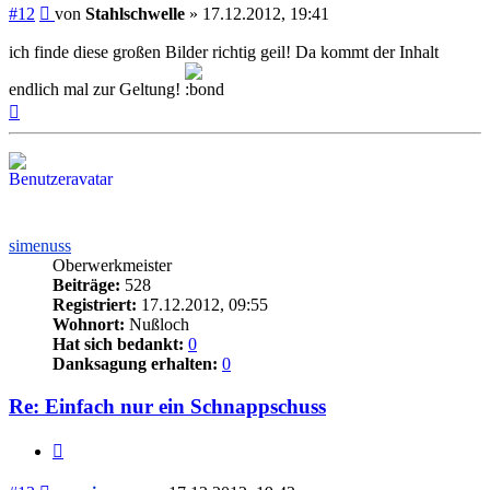
Beitrag
#12
von
Stahlschwelle
»
17.12.2012, 19:41
ich finde diese großen Bilder richtig geil! Da kommt der Inhalt
endlich mal zur Geltung!
Nach
oben
simenuss
Oberwerkmeister
Beiträge:
528
Registriert:
17.12.2012, 09:55
Wohnort:
Nußloch
Hat sich bedankt:
0
Danksagung erhalten:
0
Re: Einfach nur ein Schnappschuss
Zitieren
Beitrag