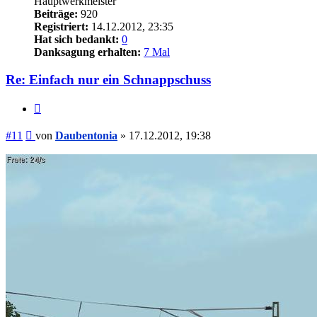
Hauptwerkmeister
Beiträge:
920
Registriert:
14.12.2012, 23:35
Hat sich bedankt:
0
Danksagung erhalten:
7 Mal
Re: Einfach nur ein Schnappschuss
Zitieren
Beitrag
#11
von
Daubentonia
»
17.12.2012, 19:38