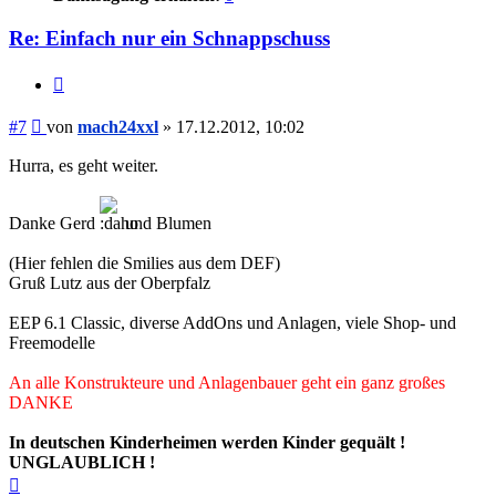
Re: Einfach nur ein Schnappschuss
Zitieren
Beitrag
#7
von
mach24xxl
»
17.12.2012, 10:02
Hurra, es geht weiter.
Danke Gerd
und Blumen
(Hier fehlen die Smilies aus dem DEF)
Gruß Lutz aus der Oberpfalz
EEP 6.1 Classic, diverse AddOns und Anlagen, viele Shop- und
Freemodelle
An alle Konstrukteure und Anlagenbauer geht ein ganz großes
DANKE
In deutschen Kinderheimen werden Kinder gequält !
UNGLAUBLICH !
Nach