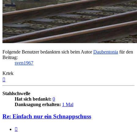
Folgende Benutzer bedankten sich beim Autor
Daubentonia
für den
Beitrag:
sven1967
Krtek
Nach
oben
Stahlschwelle
Hat sich bedankt:
0
Danksagung erhalten:
1 Mal
Re: Einfach nur ein Schnappschuss
Zitieren