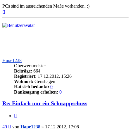
PCs sind im ausreichenden Maße vorhanden. :)
Nach
oben
Hape1238
Oberwerkmeister
Beiträge:
664
Registriert:
17.12.2012, 15:26
Wohnort:
Genshagen
Hat sich bedankt:
0
Danksagung erhalten:
0
Re: Einfach nur ein Schnappschuss
Zitieren
Beitrag
#9
von
Hape1238
»
17.12.2012, 17:08