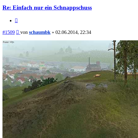
Re: Einfach nur ein Schnappschuss
Zitieren
Beitrag
#1509
von
schaumbk
»
02.06.2014, 22:34