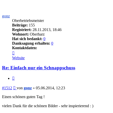
gonz
Oberbetriebsmeister
Beiträge:
155
Registriert:
28.11.2013, 18:46
Wohnort:
Oberharz
Hat sich bedankt:
0
Danksagung erhalten:
0
Kontaktdaten:
Kontaktdaten
von
Website
gonz
Re: Einfach nur ein Schnappschuss
Zitieren
Beitrag
#1512
von
gonz
»
05.06.2014, 12:23
Einen schönen guten Tag !
vielen Dank für die schönen Bilder - sehr inspierierend : )