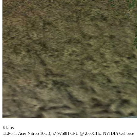
Klaus
EEP6.1: Acer Nitro5 16GB, i7-9750H CPU @ 2.60GHz, NVIDIA GeForce