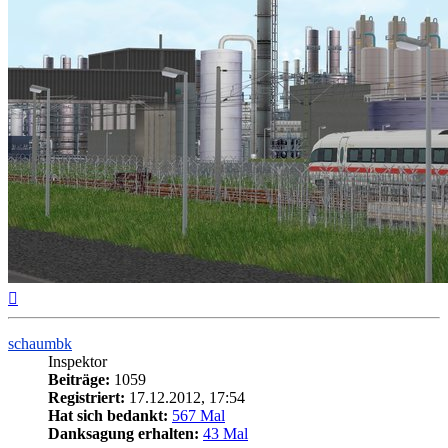
Nach
oben
schaumbk
Inspektor
Beiträge:
1059
Registriert:
17.12.2012, 17:54
Hat sich bedankt:
567 Mal
Danksagung erhalten:
43 Mal