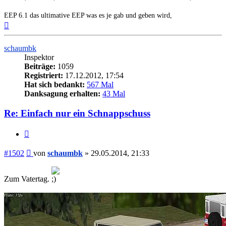
EEP 6.1 das ultimative EEP was es je gab und geben wird,
Nach
oben
schaumbk
Inspektor
Beiträge:
1059
Registriert:
17.12.2012, 17:54
Hat sich bedankt:
567 Mal
Danksagung erhalten:
43 Mal
Re: Einfach nur ein Schnappschuss
Zitieren
Beitrag
#1502
von
schaumbk
»
29.05.2014, 21:33
Zum Vatertag.