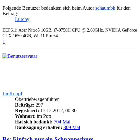
Folgende Benutzer bedankten sich beim Autor
schaumbk
für den
Beitrag:
Lurchy
EEP6.1: Acer Nitro5 16GB, i7-9750H CPU @ 2.60GHz, NVIDIA GeForce
GTX 1650 4GB, Win11 Pro 64
Nach
oben
JimKnopf
Obertriebwagenführer
Beiträge:
297
Registriert:
17.12.2012, 00:30
Wohnort:
im Pott
Hat sich bedankt:
704 Mal
Danksagung erhalten:
309 Mal
Re: Einfach nur ein Schnappschuss