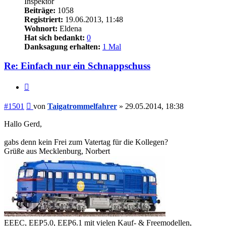
Inspektor
Beiträge:
1058
Registriert:
19.06.2013, 11:48
Wohnort:
Eldena
Hat sich bedankt:
0
Danksagung erhalten:
1 Mal
Re: Einfach nur ein Schnappschuss
Zitieren
Beitrag
#1501
von
Taigatrommelfahrer
»
29.05.2014, 18:38
Hallo Gerd,
gabs denn kein Frei zum Vatertag für die Kollegen?
Grüße aus Mecklenburg, Norbert
EEEC, EEP5.0, EEP6.1 mit vielen Kauf- & Freemodellen,