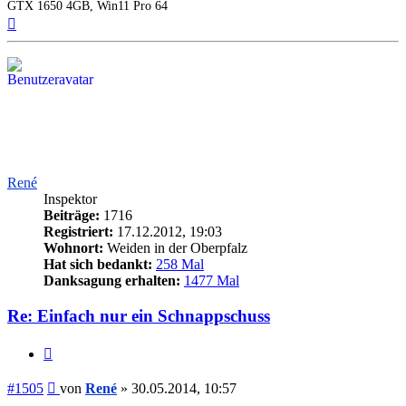
GTX 1650 4GB, Win11 Pro 64
Nach
oben
René
Inspektor
Beiträge:
1716
Registriert:
17.12.2012, 19:03
Wohnort:
Weiden in der Oberpfalz
Hat sich bedankt:
258 Mal
Danksagung erhalten:
1477 Mal
Re: Einfach nur ein Schnappschuss
Zitieren
Beitrag
#1505
von
René
»
30.05.2014, 10:57