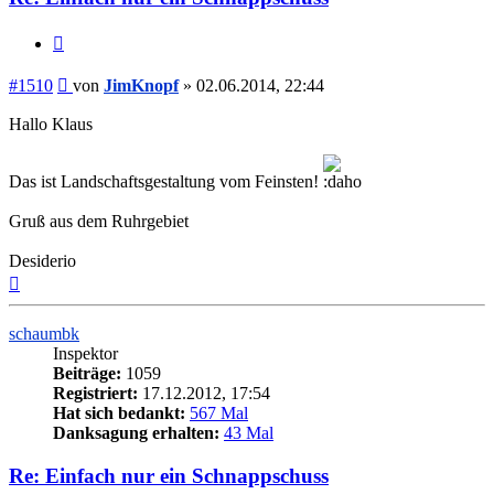
Zitieren
Beitrag
#1510
von
JimKnopf
»
02.06.2014, 22:44
Hallo Klaus
Das ist Landschaftsgestaltung vom Feinsten!
Gruß aus dem Ruhrgebiet
Desiderio
Nach
oben
schaumbk
Inspektor
Beiträge:
1059
Registriert:
17.12.2012, 17:54
Hat sich bedankt:
567 Mal
Danksagung erhalten:
43 Mal
Re: Einfach nur ein Schnappschuss