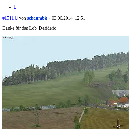
Zitieren
Beitrag
#1511
von
schaumbk
»
03.06.2014, 12:51
Danke für das Lob, Desiderio.