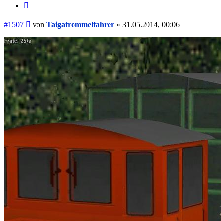
Zitieren
Beitrag
#1507
von
Taigatrommelfahrer
»
31.05.2014, 00:06