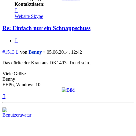
Kontaktdaten:
Kontaktdaten
von
Website
Skype
Benny
Re: Einfach nur ein Schnappschuss
Zitieren
Beitrag
#1513
von
Benny
»
05.06.2014, 12:42
Das dürfte der Kran aus DK1493_Trend sein...
Viele Grüße
Benny
EEP6, Windows 10
Nach
oben