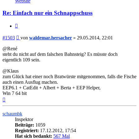
Website
waldemar.hersacher
Re: Einfach nur ein Schnappschuss
Zitieren
Beitrag
#1503
von
waldemar.hersacher
»
29.05.2014, 22:01
@René
steht du nicht auf dem falschen Bahnsteig? Es müsste doch
eigentlich 109 sein.
@Klaus
zum Glück hat einer noch Bratwürste mitgenommen, falls die Fische
auch einen Ausflug machen.
EEP6.1 + CatEdit + Albert + Berta + EEP Helper,
Win 7 64 bit
Nach
oben
schaumbk
Inspektor
Beiträge:
1059
Registriert:
17.12.2012, 17:54
Hat sich bedankt:
567 Mal