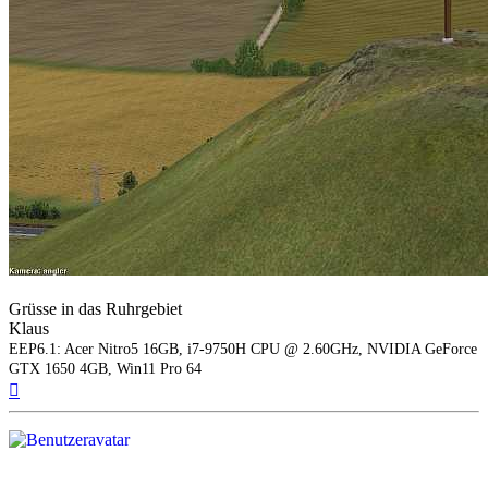
Grüsse in das Ruhrgebiet
Klaus
EEP6.1: Acer Nitro5 16GB, i7-9750H CPU @ 2.60GHz, NVIDIA GeForce
GTX 1650 4GB, Win11 Pro 64
Nach
oben