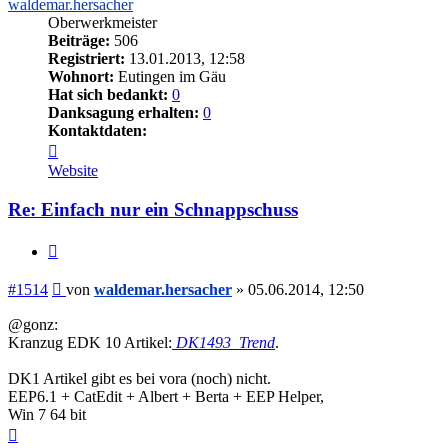
waldemar.hersacher
Oberwerkmeister
Beiträge:
506
Registriert:
13.01.2013, 12:58
Wohnort:
Eutingen im Gäu
Hat sich bedankt:
0
Danksagung erhalten:
0
Kontaktdaten:
Kontaktdaten
von
Website
waldemar.hersacher
Re: Einfach nur ein Schnappschuss
Zitieren
Beitrag
#1514
von
waldemar.hersacher
»
05.06.2014, 12:50
@gonz:
Kranzug EDK 10 Artikel:
DK1493_Trend
.
DK1 Artikel gibt es bei vora (noch) nicht.
EEP6.1 + CatEdit + Albert + Berta + EEP Helper,
Win 7 64 bit
Nach