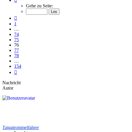
76
Gehe zu Seite:
von
154
Vorherige
1
…
74
75
76
77
78
…
154
Nächste
Nachricht
Autor
Taigatrommelfahrer