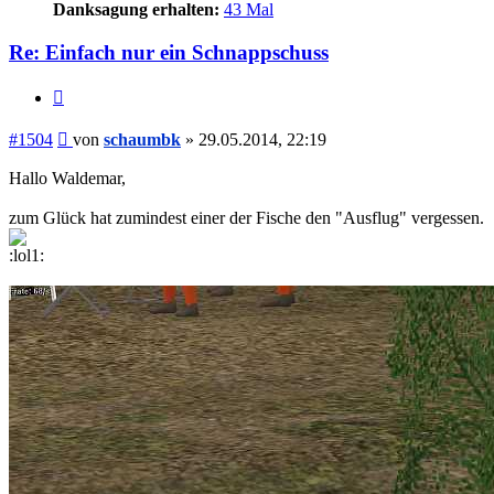
Danksagung erhalten:
43 Mal
Re: Einfach nur ein Schnappschuss
Zitieren
Beitrag
#1504
von
schaumbk
»
29.05.2014, 22:19
Hallo Waldemar,
zum Glück hat zumindest einer der Fische den "Ausflug" vergessen.