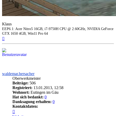
Klaus
EEP6.1: Acer Nitro5 16GB, i7-9750H CPU @ 2.60GHz, NVIDIA GeForce
GTX 1650 4GB, Win11 Pro 64
Nach
oben
waldemar.hersacher
Oberwerkmeister
Beiträge:
506
Registriert:
13.01.2013, 12:58
Wohnort:
Eutingen im Gäu
Hat sich bedankt:
0
Danksagung erhalten:
0
Kontaktdaten:
Kontaktdaten
von