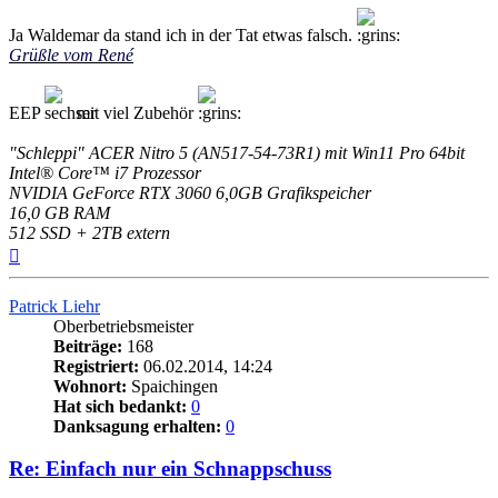
Ja Waldemar da stand ich in der Tat etwas falsch.
Grüßle vom René
EEP
mit viel Zubehör
"Schleppi" ACER Nitro 5 (AN517-54-73R1) mit Win11 Pro 64bit
Intel® Core™ i7 Prozessor
NVIDIA GeForce RTX 3060 6,0GB Grafikspeicher
16,0 GB RAM
512 SSD + 2TB extern
Nach
oben
Patrick Liehr
Oberbetriebsmeister
Beiträge:
168
Registriert:
06.02.2014, 14:24
Wohnort:
Spaichingen
Hat sich bedankt:
0
Danksagung erhalten:
0
Re: Einfach nur ein Schnappschuss