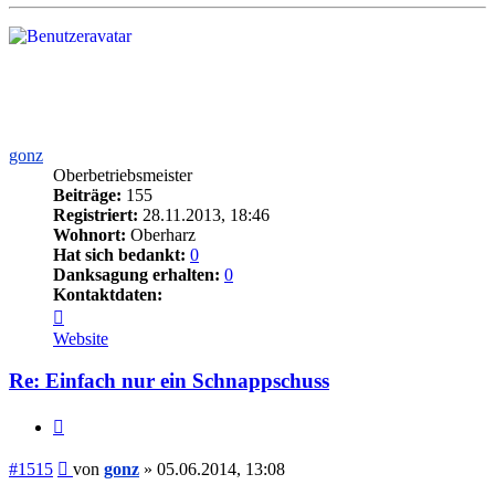
oben
gonz
Oberbetriebsmeister
Beiträge:
155
Registriert:
28.11.2013, 18:46
Wohnort:
Oberharz
Hat sich bedankt:
0
Danksagung erhalten:
0
Kontaktdaten:
Kontaktdaten
von
Website
gonz
Re: Einfach nur ein Schnappschuss
Zitieren
Beitrag
#1515
von
gonz
»
05.06.2014, 13:08