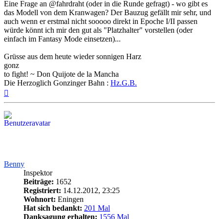
Eine Frage an @fahrdraht (oder in die Runde gefragt) - wo gibt es
das Modell von dem Kranwagen? Der Bauzug gefällt mir sehr, und
auch wenn er erstmal nicht sooooo direkt in Epoche I/II passen
würde könnt ich mir den gut als "Platzhalter" vorstellen (oder
einfach im Fantasy Mode einsetzen)...
Grüsse aus dem heute wieder sonnigen Harz
gonz
to fight! ~ Don Quijote de la Mancha
Die Herzoglich Gonzinger Bahn :
Hz.G.B.
Nach
oben
Benny
Inspektor
Beiträge:
1652
Registriert:
14.12.2012, 23:25
Wohnort:
Eningen
Hat sich bedankt:
201 Mal
Danksagung erhalten:
1556 Mal