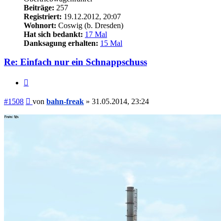
Beiträge:
257
Registriert:
19.12.2012, 20:07
Wohnort:
Coswig (b. Dresden)
Hat sich bedankt:
17 Mal
Danksagung erhalten:
15 Mal
Re: Einfach nur ein Schnappschuss
Zitieren
Beitrag
#1508
von
bahn-freak
»
31.05.2014, 23:24